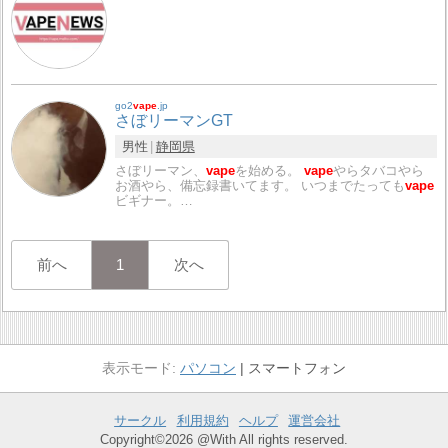
go2
vape
.jp
さぼリーマンGT
男性
静岡県
さぼリーマン、
vape
を始める。
vape
やらタバコやら
お酒やら、備忘録書いてます。 いつまでたっても
vape
ビギナー。…
前へ
1
次へ
パソコン
スマートフォン
サークル
利用規約
ヘルプ
運営会社
Copyright©2026 @With All rights reserved.