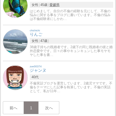
女性
45歳
愛媛県
はじめまして。自分の不倫の経験を元にして、不倫の
悩みに関する事をブログに書いています。不倫の悩み
は不倫経験者にしかわ…
chichichi
りんご
女性
47歳
38歳子持ちの既婚者です。2歳下の同じ既婚者の彼と婚
外恋愛中です。日々の事やキュンキュンした事モヤモ
ヤした事を書…
zve00374
ジャンヌ
40代
不倫実話ブログを運営しています、2歳児ママです。不
倫をテーマにした記事を執筆しています。不倫の実話
として、私が11年…
前へ
1
次へ