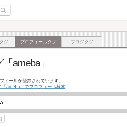
タグ
プロフィールタグ
ブログタグ
グ
ameba
ロフィールが登録されています。
「ameba」でプロフィール検索