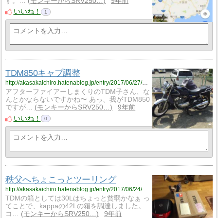
す。…
モンキーからSRV250…
9年前
いいね！
1
TDM850キャブ調整
http://akasakaichiro.hatenablog.jp/entry/2017/06/27/011725
アフターファイアーしまくりのTDM子さん、な
んとかならないですかね〜 あっ、我がTDM850
ですが…
モンキーからSRV250…
9年前
いいね！
0
秩父へちょこっとツーリング
http://akasakaichiro.hatenablog.jp/entry/2017/06/24/235804
TDMの箱としては30Lはちょっと貧弱かなぁ っ
てことで、kappaの42Lの箱を調達しました。
コ…
モンキーからSRV250…
9年前