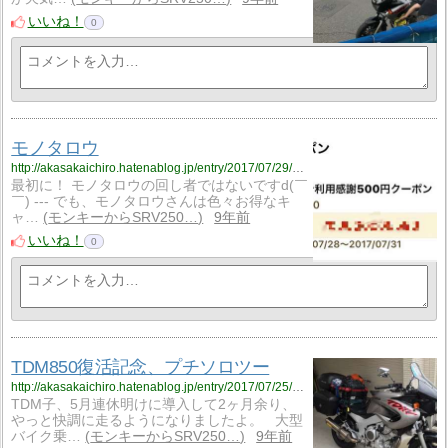
いいね！
0
モノタロウ
http://akasakaichiro.hatenablog.jp/entry/2017/07/29/215929
最初に！ モノタロウの回し者ではないですd(￣
￣) --- でも、モノタロウさんは色々お得なキ
ャ…
モンキーからSRV250…
9年前
いいね！
0
TDM850復活記念、プチソロツー
http://akasakaichiro.hatenablog.jp/entry/2017/07/25/214633
TDM子、5月連休明けに導入して2ヶ月余り、
やっと快調に走るようになりましたよ。 大型
バイク乗…
モンキーからSRV250…
9年前