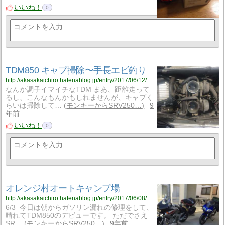
いいね！
0
TDM850 キャブ掃除〜手長エビ釣り
http://akasakaichiro.hatenablog.jp/entry/2017/06/12/074950
なんか調子イマイチなTDM まあ、距離走って
るし、こんなもんかもしれませんが、キャブく
らいは掃除して…
モンキーからSRV250…
9
年前
いいね！
0
オレンジ村オートキャンプ場
http://akasakaichiro.hatenablog.jp/entry/2017/06/08/230625
6/3 今日は朝からガソリン漏れの修理をして、
晴れてTDM850のデビューです。 ただでさえ
SR…
モンキーからSRV250…
9年前