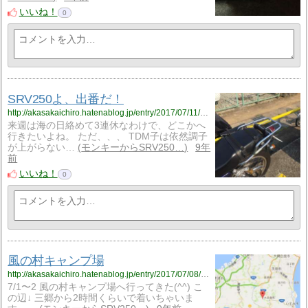
いいね！
0
SRV250よ、出番だ！
http://akasakaichiro.hatenablog.jp/entry/2017/07/11/230339
来週は海の日絡めて3連休なわけで、どこかへ
行きたいよね。 ただ、、、 TDM子は依然調子
が上がらない…
モンキーからSRV250…
9年
前
いいね！
0
風の村キャンプ場
http://akasakaichiro.hatenablog.jp/entry/2017/07/08/125610
7/1〜2 風の村キャンプ場へ行ってきた(^^) こ
の辺↓ 三郷から2時間くらいで着いちゃいま