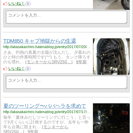
いいね！
0
TDM850 キャブ地獄からの生還
http://akasakaichiro.hatenablog.jp/entry/2017/07/20/230255
さあ、灼熱の真夏の太陽が沈んだし、夕暮れの
ひと時の作業時間です(^^) もう、タンク降ろす
のも慣れ…
モンキーからSRV250…
9年前
いいね！
0
夏のツーリング〜ババヘラを求めて
http://akasakaichiro.hatenablog.jp/entry/2017/07/17/173641
毎年「夏休みだしツーリングに行こう」と言っ
て9月くらいに計画するのですが、去年も一昨
年も台風に阻まれ…
モンキーから
SRV250…
9年前