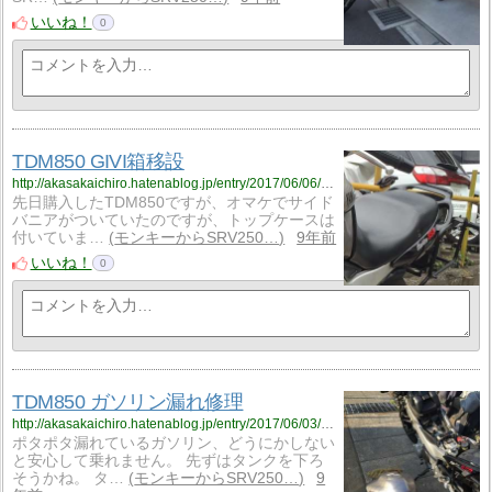
いいね！
0
TDM850 GIVI箱移設
http://akasakaichiro.hatenablog.jp/entry/2017/06/06/223220
先日購入したTDM850ですが、オマケでサイド
バニアがついていたのですが、トップケースは
付いていま…
モンキーからSRV250…
9年前
いいね！
0
TDM850 ガソリン漏れ修理
http://akasakaichiro.hatenablog.jp/entry/2017/06/03/200642
ポタポタ漏れているガソリン、どうにかしない
と安心して乗れません。 先ずはタンクを下ろ
そうかね。 タ…
モンキーからSRV250…
9