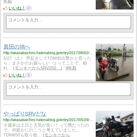
年前
いいね！
0
真田の地へ
http://akasakaichiro.hatenablog.jp/entry/2017/06/02/072450
5/27（土） 早起きしてTDM初出撃かと思った
ら、まさかのお漏らし(ｰ ｰ;) ってことで、頼
れ…
モンキーからSRV250…
9年前
いいね！
0
やっぱりSRVだな
http://akasakaichiro.hatenablog.jp/entry/2017/05/29/204727
今週末は土日と天気が良い！って噂だったの
で、何処かに行こうと考えていました。
TDM850も取り敢…
モンキーから