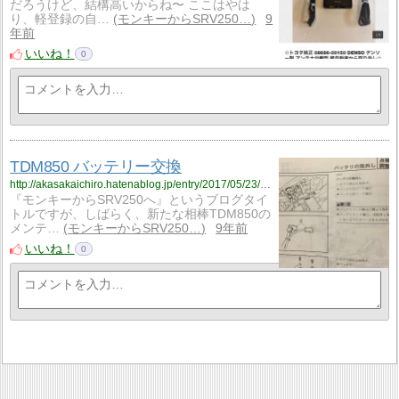
だろうけど、結構高いからね〜 ここはやは
り、軽登録の自…
モンキーからSRV250…
9
年前
いいね！
0
TDM850 バッテリー交換
http://akasakaichiro.hatenablog.jp/entry/2017/05/23/223803
『モンキーからSRV250へ』というブログタイ
トルですが、しばらく、新たな相棒TDM850の
メンテ…
モンキーからSRV250…
9年前
いいね！
0