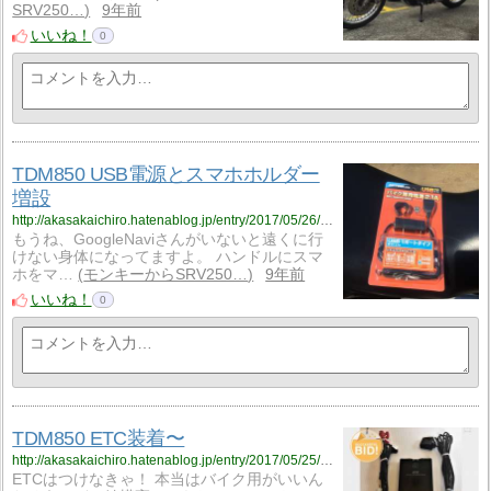
SRV250…
9年前
いいね！
0
TDM850 USB電源とスマホホルダー
増設
http://akasakaichiro.hatenablog.jp/entry/2017/05/26/222814
もうね、GoogleNaviさんがいないと遠くに行
けない身体になってますよ。 ハンドルにスマ
ホをマ…
モンキーからSRV250…
9年前
いいね！
0
TDM850 ETC装着〜
http://akasakaichiro.hatenablog.jp/entry/2017/05/25/215932
ETCはつけなきゃ！ 本当はバイク用がいいん