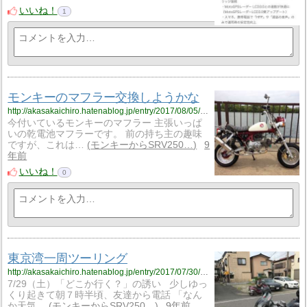
いいね！
1
モンキーのマフラー交換しようかな
http://akasakaichiro.hatenablog.jp/entry/2017/08/05/132855
今付いているモンキーのマフラー 主張いっぱ
いの乾電池マフラーです。 前の持ち主の趣味
ですが、これは…
モンキーからSRV250…
9
年前
いいね！
0
東京湾一周ツーリング
http://akasakaichiro.hatenablog.jp/entry/2017/07/30/220747
7/29（土）「どこか行く？」の誘い 少しゆっ
くり起きて朝７時半頃、友達から電話 「なん
か天気…
モンキーからSRV250…
9年前