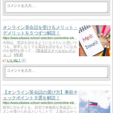
オンライン英会話を受けるメリット・
デメリットを５つずつ解説！
https://www.eikaiwa-school-selection.com/online-eikaiwa-merit-demerit/375/
今回は、英語を話せるようになりたいと思いつ
つも、留学しなくても英語を話せるようになる
のか疑問を持って…
英会話スクールセレクシ
ョ…
5年前
いいね！
0
【オンライン英会話の選び方】事前チ
ェックポイント９選を解説！
https://www.eikaiwa-school-selection.com/online-eikaiwa-how-to-select/394/
留学に行かずとも、自宅で本格的な英会話レッ
スンを受けられるということで、人気が上がっ