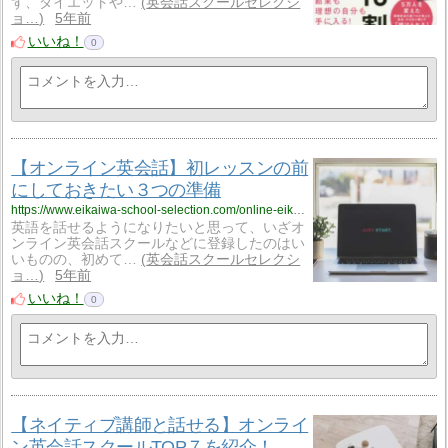
ず、ダイエットや…
英会話スクールセレクシ
ョ…
5年前
いいね！
0
【オンライン英会話】初レッスンの前
にしておきたい３つの準備
https://www.eikaiwa-school-selection.com/online-eikaiwa-preparation/449/
英語を話せるようになりたいと思って、いざオ
ンライン英会話スクールなどに登録したのはい
いものの、初めて…
英会話スクールセレクシ
ョ…
5年前
いいね！
0
【ネイティブ講師と話せる】オンライ
ン英会話スクールTOP７を紹介！