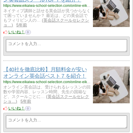
https://www.eikaiwa-school-selection.com/online-eikaiwa-ranking-native/441/
ネイティブ講師と話せる英会話が見つからなく
て困っていませんか？ 最近は、どの英会話で
もフィリピン人の…
英会話スクールセレクシ
ョ…
5年前
いいね！
0
【40社を徹底比較】月額料金が安い
オンライン英会話ベスト７を紹介！
https://www.eikaiwa-school-selection.com/online-eikaiwa-ranking-price/411/
オンライン英会話は、受けられるレッスンの回
数や学習内容、レッスン時間、先生の国籍な
ど、スクールごとに…
英会話スクールセレク
ショ…
5年前
いいね！
0