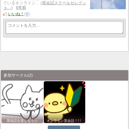
ているオンライン…
英会話スクールセレクシ
ョ…
5年前
いいね！
0
参加サークル
(2)
英会話を楽しもう♪♪
オンライン英会話！!！