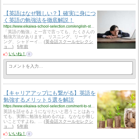
【英語はなぜ難しい？】確実に身につ
く英語の勉強法を徹底解説！
https://www.eikaiwa-school-selection.com/english-study-method/416/
「英語の勉強」と一言で言っても、たくさんの
勉強方法があります。 リスニング、リーディ
ング、シャドーイ…
英会話スクールセレクシ
ョ…
5年前
いいね！
0
【キャリアアップにも繋がる】英語を
勉強するメリット５選を解説
https://www.eikaiwa-school-selection.com/merit-to-study-english/399/
英語を話せるようになりたいと思うことはあっ
ても、実際に勉強を始めるのは、なかなか難し
いことですよね。…
英会話スクールセレクシ
ョ…
5年前
いいね！
0