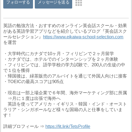
フォローする
メッセージを送る
英語の勉強方法・おすすめのオンライン英会話スクール・効果
がある英語学習アプリなどを紹介しているブログ『英会話スク
ールセレクション』
https://www.eikaiwa-school-selection.com
を運営
・大学時代にカナダで10ヶ月・フィリピンで２ヶ月留学
・カナダでは、ホテルでのインターンシップを２ヶ月体験
・フィリピンでは、語学学校の学力試験で、200人の生徒の中
で１位を獲得
・帰国後は、緑茶販売のアルバイトを通じて外国人向けに接客
・TOEICの最高スコアは905点
・現在は一部上場企業で６年間、海外マーケティング部に所属
⇒月に１度は出張で海外へ
英語を使ってアメリカ・イギリス・韓国・インド・オースト
ラリア・シンガポールなど様々な国籍の人と仕事をしていま
す！
詳細プロフィール ⇒
https://lit.link/TetsProfile