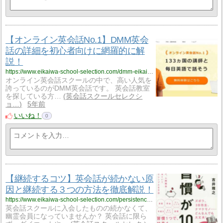
【オンライン英会話No.1】DMM英会
話の詳細を初心者向けに網羅的に解
説！
https://www.eikaiwa-school-selection.com/dmm-eikaiwa-overall/456/
オンライン英会話スクールの中で、高い人気を
誇っているのがDMM英会話です。 英会話教室
を探している方…
英会話スクールセレクシ
ョ…
5年前
いいね！
0
【継続するコツ】英会話が続かない原
因と継続する３つの方法を徹底解説！
https://www.eikaiwa-school-selection.com/persistence-pays-off/451/
英会話スクールに入会したものの続かなくて、
幽霊会員になっていませんか？ 英会話に限ら