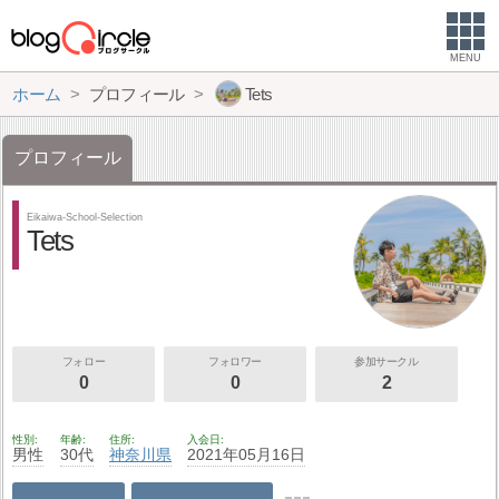
MENU
ホーム
プロフィール
Tets
プロフィール
Eikaiwa-School-Selection
Tets
フォロー
フォロワー
参加サークル
0
0
2
性別
年齢
住所
入会日
男性
30代
神奈川県
2021年05月16日