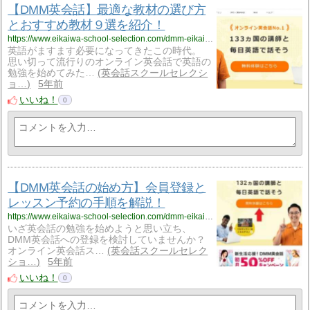
【DMM英会話】最適な教材の選び方
とおすすめ教材９選を紹介！
https://www.eikaiwa-school-selection.com/dmm-eikaiwa-textbook/486/
英語がますます必要になってきたこの時代。
思い切って流行りのオンライン英会話で英語の
勉強を始めてみた…
英会話スクールセレクシ
ョ…
5年前
いいね！
0
【DMM英会話の始め方】会員登録と
レッスン予約の手順を解説！
https://www.eikaiwa-school-selection.com/dmm-eikaiwa-how-to/479/
いざ英会話の勉強を始めようと思い立ち、
DMM英会話への登録を検討していませんか？
オンライン英会話ス…
英会話スクールセレク
ショ…
5年前
いいね！
0