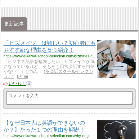
更新記事
「ビズメイツ」は難しい？初心者にも
おすすめな理由を５つ紹介！
https://www.eikaiwa-school-selection.com/bizmates-for-beginners/1931/
「ビジネス英語を勉強したい！ビズメイツが気
になっているけど、そもそも日常会話すら自信
がない…」と悩ん…
英会話スクールセレクシ
ョ…
5年前
いいね！
2
【なぜ日本人は英語ができないの
か？】たった１つの理由を解説！
https://www.eikaiwa-school-selection.com/why-english-difficult-for-japanese/1107/