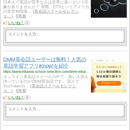
日本人で英語が苦手な人は非常に多いという印
象がありませんか？ 実際、ETSというアメリカ
の非営利団体…
英会話スクールセレクシ
ョ…
5年前
いいね！
1
DMM英会話ユーザーは無料！人気の
英語学習アプリiKnow!を紹介
https://www.eikaiwa-school-selection.com/dmm-eikaiwa-iknow/500/
オンライン英会話スクールの中で、高い人気を
誇っているのがDMM英会話です。 芸人で
YouTuberの…
英会話スクールセレクシ
ョ…
5年前
いいね！
0