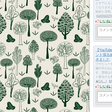
とギアにも
くなります
始めた当初
GATAGOT
いいね
【YouTu
ント張る
きました
プデビュー
修行中のお
す。普段は
ト張るのも
★CA…
6
いいね