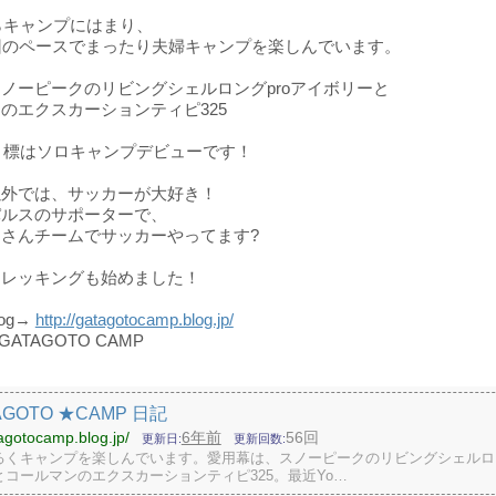
からキャンプにはまり、
回のペースでまったり夫婦キャンプを楽しんでいます。
ノーピークのリビングシェルロングproアイボリーと
のエクスカーションティピ325
の目標はソロキャンプデビューです！
以外では、サッカーが大好き！
パルスのサポーターで、
さんチームでサッカーやってます?
トレッキングも始めました！
og→
http://gatagotocamp.blog.jp/
→GATAGOTO CAMP
AGOTO ★CAMP 日記
tagotocamp.blog.jp/
6年前
56回
更新日
更新回数
るくキャンプを楽しんでいます。愛用幕は、スノーピークのリビングシェルロン
コールマンのエクスカーションティピ325。最近Yo…