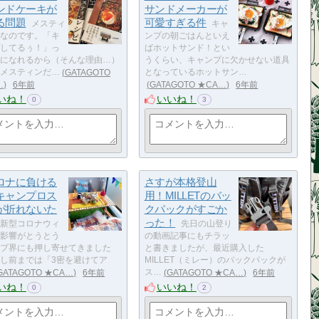
ンドケーキが
サンドメーカーが
る問題
可愛すぎる件
メスティ
キャ
なのです。「キ
ンプの朝ごはんといえ
してるぅ！」っ
ばホットサンド！とい
になれるから（そんな理由…）
うくらい、キャンプに欠かせない道具
メスティンだ…
GATAGOTO
となっているホットサン…
…
6年前
GATAGOTO ★CA…
6年前
いね！
いいね！
0
3
ロナに負ける
さすが本格登山
キャンプロス
用！MILLETのバッ
が折れないた
クパックがすごか
った！
新型コロナウィ
先日の山登り
影響がとうとう
の動画記事にもチラッ
プ界にも押し寄せてきました
と書きましたが、最近購入した
し前までは「3密を避けてア
MILLET（ミレー）のバックパックが
GATAGOTO ★CA…
6年前
ス…
GATAGOTO ★CA…
6年前
いね！
いいね！
0
2