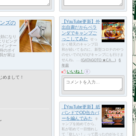
【YouTube更新】外
ロンズの
出自粛だからベラ
ンダでキャンプご
無効になり
っこしてみた
せっ
にリビング
かく晴天のキャンプ日
やインナー
和が続いてるのに、新型コロナのやつ
時のポイ
て我が家は
のせいでのびのびキャンプにも行けま
せんね。…
GATAGOTO ★CA…
6
年前
いいね！
0
じめまして！
【YouTube更新】紙
バンドでOD缶カバ
ーを編んでみた
ん
キ
ャンプを始めてから、
私が初めて一目惚れし
て「欲しい！」って思ったのがルミエ