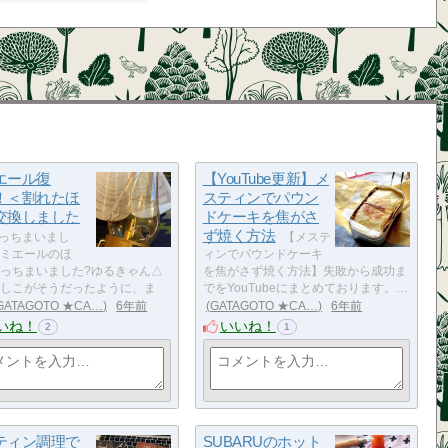
エール復
【YouTube更新】メ
！＜割れたほ
スティンでパウン
交換しました
ドケーキを焦がさ
ず焼く方法
っちまいまし
【メステ
ミエールのほ
ィンでパウンドケーキ
っちまいました?ゆるきゃん△
を焦がさず焼く方法】失敗から成功ま
しこがそうだったように、ま
でをYouTubeにまとめております。…
GATAGOTO ★CA…
6年前
GATAGOTO ★CA…
6年前
いね！
いいね！
2
1
ティン調理で
SUBARUのホット