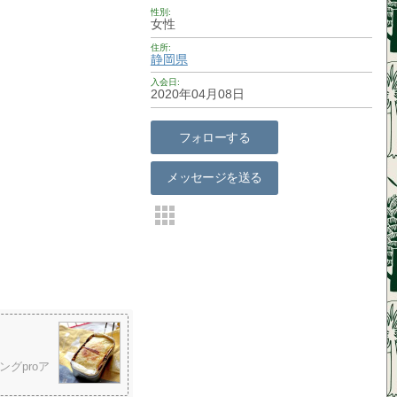
性別
女性
住所
静岡県
入会日
2020年04月08日
フォローする
メッセージを送る
グproア