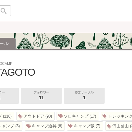
ール
TOCAMP
TAGOTO
ロー
フォロワー
参加サークル
1
11
1
プ
アウトドア
ソロキャンプ
トレッキン
116
90
17
キャンプ
キャンプ道具
キャンプ飯
低山登山
8
8
7