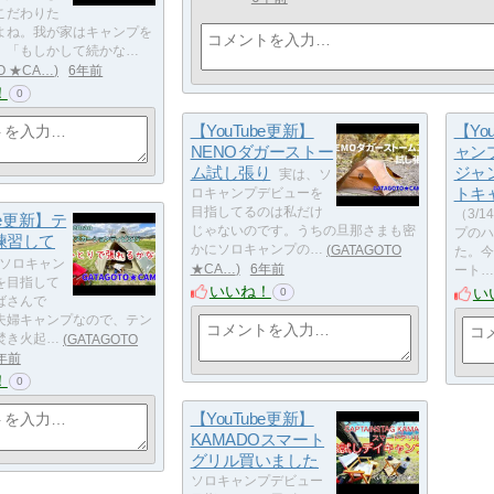
こだわりた
よね。我が家はキャンプを
、「もしかして続かな…
O ★CA…
6年前
！
0
【YouTube更新】
【Yo
NENOダガーストー
ャン
ム試し張り
ジャ
実は、ソ
トキ
ロキャンプデビューを
目指してるのは私だけ
（3/
be更新】テ
じゃないのです。うちの旦那さまも密
プのハ
練習して
かにソロキャンプの…
GATAGOTO
た。今
ソロキャン
★CA…
6年前
ート…
を目指して
いいね！
い
0
ばさんで
夫婦キャンプなので、テン
焚き火起…
GATAGOTO
年前
！
0
【YouTube更新】
KAMADOスマート
グリル買いました
ソロキャンプデビュー