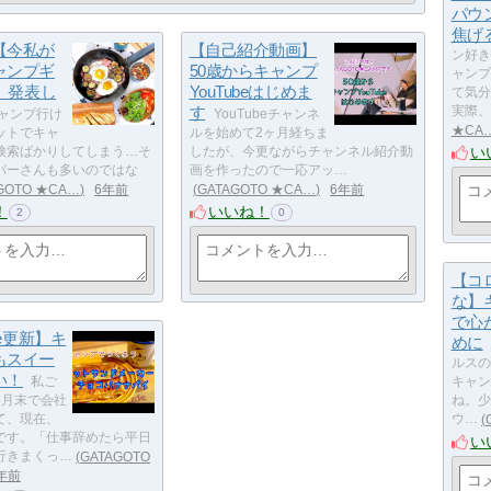
パウ
焦げ
【今私が
【自己紹介動画】
ン好き
ャンプギ
50歳からキャンプ
ャンプ
3】発表し
YouTubeはじめま
て気分
す
実際、
ャンプ行け
YouTubeチャンネ
★CA
ットでキャ
ルを始めて2ヶ月経ちま
い
検索ばかりしてしまう…そ
したが、今更ながらチャンネル紹介動
パーさんも多いのではな
画を作ったので一応アッ…
GOTO ★CA…
6年前
GATAGOTO ★CA…
6年前
！
いいね！
2
0
【コ
な】
で心
be更新】キ
めに
もスイー
ルスの
い！
私ご
キャン
3月末で会社
ね。少
て、現在、
ウ…
です。「仕事辞めたら平日
い
行きまくっ…
GATAGOTO
年前