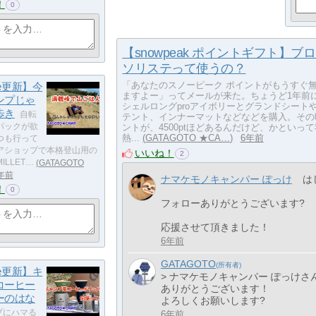
！
0
【snowpeak ポイントギフト】ブ
ソリステって使うの？
「あなたのスノーピーク ポイントがもうすぐ
be更新】今
ますよー」ってメールが来た。ちょうど1年前
ンプじゃ
シェルロングproアイボリーとグランドシート
歩き
自転
テント、インナーマットなどなどを購入。その
ントが、4500ptほどあるんだけど、かといっ
パックが欲
熱...
GATAGOTO ★CA…
6年前
つも行って
アショップで本格登山用の
いいね！
2
ILLET…
GATAGOTO
年前
ナマケモノキャンパー ぽっけ
は
！
0
フォローありがとうございます?
応援させて頂きました！
6年前
GATAGOTO
be更新】キ
> ナマケモノキャンパー ぽっけさ
コーヒー
ありがとうございます！
ーのはな
よろしくお願いします?
プにハマる
6年前