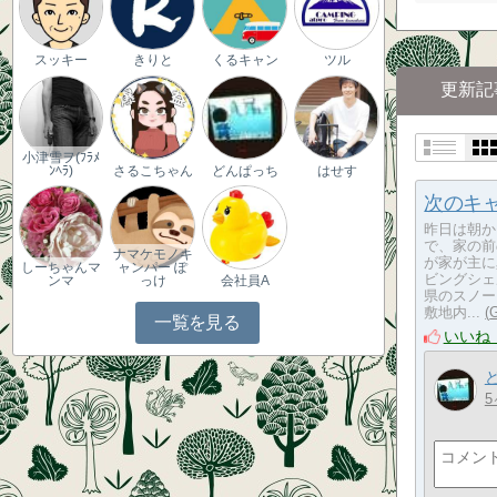
スッキー
きりと
くるキャン
ツル
更新記
小津雪ヲ(ﾌﾗﾒ
ﾝﾍﾗ)
さるこちゃん
どんぱっち
はせす
次のキ
昨日は朝か
で、家の前
ナマケモノキ
が家が主に
しーちゃんマ
ャンパー ぽ
ビングシェ
ンマ
っけ
会社員A
県のスノー
敷地内...
一覧を見る
いいね