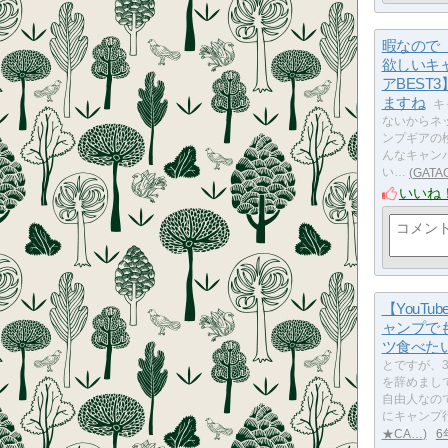
暇なので
欲しいキ
アBEST
ますね
キ
ないからネ
ンプギアの
んなキャン
い…
GATA
いいね
【YouTu
ャンプで
ツ食べた
とですが、
を辞めまし
自由人なの
にキャンプ
★CA…
6