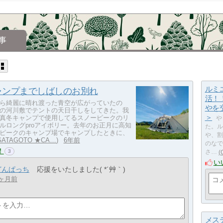
事
ルミ
ャンプまでしばしのお別れ
活！
ら綺麗に晴れ渡った青空が広がっていたの
やを
の河川敷でテントの天日干しをしてきた。我
＞
真冬キャンプで使用してるスノーピークのリ
や
ルロングproアイボリー。去年のお正月に高知
た。ル
ピークのキャンプ場でキャンプしたときに、
や、割
GATAGOTO ★CA…
6年前
のなで
！
3
さ…
い
どんぱっち
応援をいたしました( *´艸｀)
5ヶ月前
メス