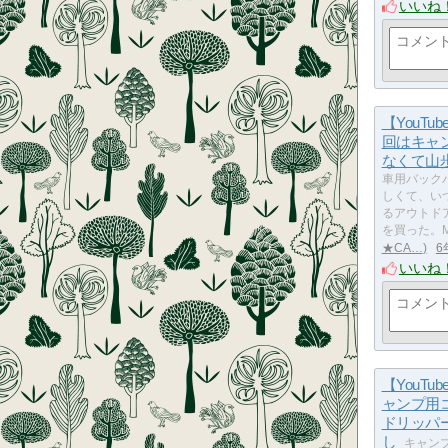
いいね
【YouTu
回はキャ
なくて山
車用バック
しくて、い
るアウトド
を買った。M
★CA…
6
いいね
【YouTu
ャンプ用
ドリッパ
し
キャン