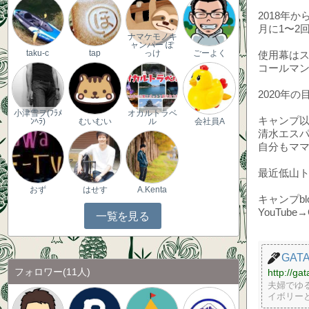
2018年
月に1〜2
ナマケモノキ
ャンパー ぽ
taku-c
tap
っけ
ごーよく
使用幕はス
コールマン
2020年
小津雪ヲ(ﾌﾗﾒ
オカルトラベ
キャンプ
ﾝﾍﾗ)
むいむい
ル
会社員A
清水エス
自分もママ
最近低山
おず
はせす
A.Kenta
キャンプbl
YouTube
一覧を見る
GAT
フォロワー
(11人)
http://ga
夫婦でゆ
イボリーと