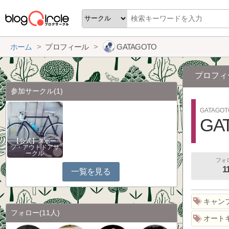
ホーム
プロフィール
GATAGOTO
プロフィ
参加サークル
(1)
GATAGO
GA
【公式】スポー
ツ・アウトドアサ
ークル
フォ
1
一覧を見る
キャン
フォロー
(11人)
オート