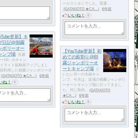
ールランタンでした。普通…
GATAGOTO ★CA…
6年前
いいね！
0
uTube更新】キ
プ日記@朝霧
ンボリーオー
【YouTube更新】初
ャンプ場
先週
めての薪割り@朝
14〜16）のキャン
霧ジャンボリーオ
イライト版動画アップしまし
ートキャンプ場
だ
回利用した朝霧ジャンボリーオ
いたい月一の夫婦キャ
GATAGOTO ★CA…
6年前
ンプ。今月は、近場の朝霧ジャンボリ
いね！
0
ーオートキャンプ場に行ってきまし
た。同じ県内…
GATAGOTO
★CA…
6年前
いいね！
0