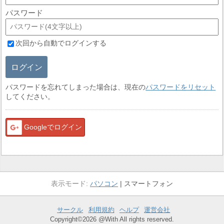
パスワード
次回から自動でログインする
ログイン
パスワードを忘れてしまった場合は、現在の
パスワードをリセット
してください。
Googleでログイン
パソコン
スマートフォン
サークル
利用規約
ヘルプ
運営会社
Copyright©2026 @With All rights reserved.