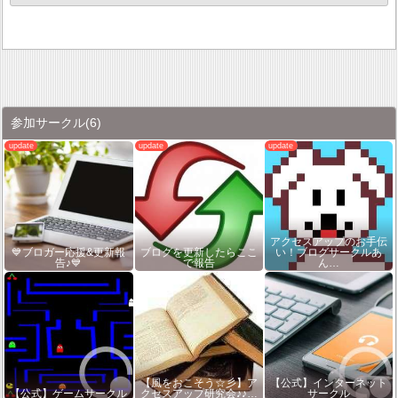
参加サークル
(6)
アクセスアップのお手伝
💙ブロガー応援&更新報
ブログを更新したらここ
い！ブログサークルあ
告♪💙
で報告
ん…
【風をおこそう☆彡】ア
【公式】インターネット
【公式】ゲームサークル
クセスアップ研究会♪♪…
サークル