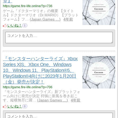
堂】
https://game.fire-life.online/?p=736
ゲーム『ドクターマリオ』の概要 【タイト
ル】ドクターマリオ（Dr.MARIO）【プラット
フォーム】フ…
Japan Games …
4年前
いいね！
1
『モンスターハンターライズ』Xbox
Series X|S、Xbox One、Windows
10、Windows 11、PlayStation®5、
PlayStation®4向けに2023年1月20日
（金）発売が決定！
https://game.fire-life.online/?p=706
『モンスターハンターライズ』新プラットフォ
ーム向けに発売が決定 狩猟に新風を巻き起こ
す、縦横無尽に躍…
Japan Games …
4年前
いいね！
0