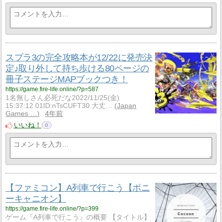
スプラ3の完全攻略本が12/22に発売決
定♪取り外して持ち歩ける80ページの
冊子ステージMAPブックつき！
https://game.fire-life.online/?p=587
1名無しさん必死だな2022/11/25(金)
15:37:12.01ID:nTsCUFT30 大丈…
Japan
Games …
4年前
いいね！
0
【ファミコン】A列車で行こう【ポニ
ーキャニオン】
https://game.fire-life.online/?p=399
ゲーム『A列車で行こう』の概要 【タイトル】