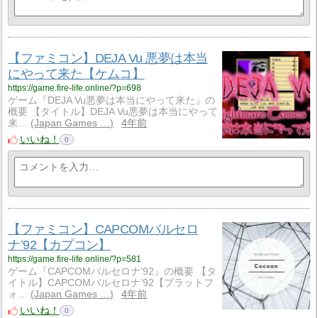
【ファミコン】DEJA Vu 悪夢は本当
にやって来た【ケムコ】
https://game.fire-life.online/?p=698
ゲーム『DEJA Vu悪夢は本当にやって来た』の
概要 【タイトル】DEJA Vu悪夢は本当にやって
来…
Japan Games …
4年前
いいね！
0
【ファミコン】CAPCOMバルセロ
ナ’92【カプコン】
https://game.fire-life.online/?p=581
ゲーム『CAPCOMバルセロナ’92』の概要 【タ
イトル】CAPCOMバルセロナ’92【プラットフ
ォ…
Japan Games …
4年前
いいね！
0