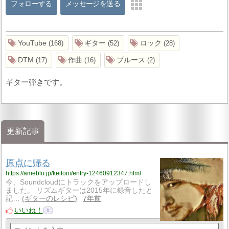
フォローする
メッセージを送る
YouTube
ギター
ロック
168
52
28
DTM
作曲
ブルース
17
16
2
ギター弾きです。
更新記事
原点に帰る
https://ameblo.jp/keitoni/entry-12460912347.html
今、Soundcloudにトラックをアップロードし
ました。 リズムギターは2015年に録音したと
記…
ギターのレシピ
7年前
いいね！
1