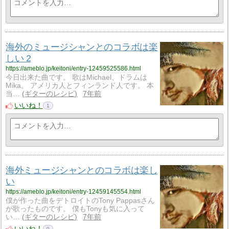
海外のミュージシャンとのコラボは楽
しい 2
https://ameblo.jp/keitoni/entry-12459525586.html
今日出来た曲です。 歌はMichael、ドラムは
Mika。 アメリカ人とフィンランド人です。 本
当…
ギターのレシピ
7年前
いいね！
1
海外ミュージシャンとのコラボは楽し
い
https://ameblo.jp/keitoni/entry-12459145554.html
僕が作った曲をデトロイトのTony Pappasさん
が歌ったものです。 僕もTonyも気に入って
い…
ギターのレシピ
7年前
いいね！
0