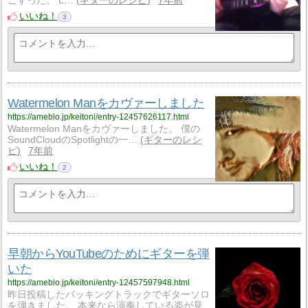
こずった。 L…
ギターのレシピ
7年前
いいね！
3
Watermelon Manをカヴァーしました
https://ameblo.jp/keitoni/entry-12457626117.html
Watermelon Manをカヴァーしました。 僕の
SoundCloudのSpotlightの一…
ギターのレシ
ピ
7年前
いいね！
2
早朝からYouTubeのためにギターを弾
いた
https://ameblo.jp/keitoni/entry-12457597948.html
昨日投稿したバッキングトラックでギターソロ
を弾きました。 本来なら演奏している姿が見