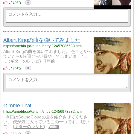
いいね！
0
Albert Kingの曲を弾いてみました
https://ameblo.jp/keitoni/entry-12457086638.html
Albert Kingの曲を弾いてみました。 色々とやっ
ていたら6時間ぐらい費やしてしまいました。
…
ギターのレシピ
7年前
いいね！
0
Gimme That
https://ameblo.jp/keitoni/entry-12456973282.html
今日はSoundCloudの曲を紹介させてくださ
い。 僕が気に入っている曲の一つです。 聴い
て…
ギターのレシピ
7年前
いいね！
0