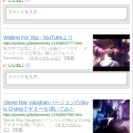
Waiting For You - YouTubeより
https://ameblo.jp/keitoni/entry-12458816777.html
私の中では気に入っている曲の一つです。 オ
ーソドックスな明るい感じのブルース。
Soundclou…
ギターのレシピ
7年前
いいね！
1
Stevie Ray VaughanバージョンのSky
is Cryingでギターを弾いてみた
https://ameblo.jp/keitoni/entry-12458607585.html
Stevie Ray VaughanバージョンのSky is Crying
でギターを弾いてみた。 …
ギターのレシ
ピ
7年前