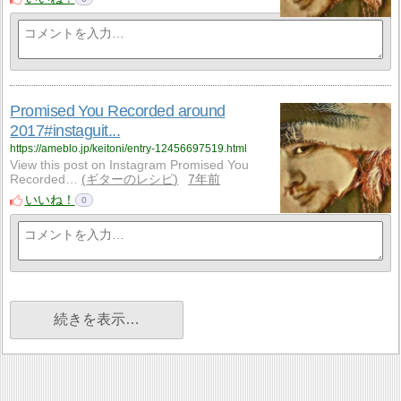
Promised You Recorded around
2017#instaguit...
https://ameblo.jp/keitoni/entry-12456697519.html
View this post on Instagram Promised You
Recorded…
ギターのレシピ
7年前
いいね！
0
続きを表示…