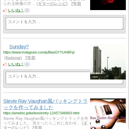
られる映像の方…
ギターのレシピ
7年前
いいね！
0
Sunday?
https://www.instagram.com/p/BwyGYYUHBFq/
Keitonie
7年前
いいね！
0
Stevie Ray Vaughan風バッキングトラ
ックを作ってみました
https://ameblo.jp/keitoni/entry-12457346883.html
Stevie Ray Vaughan風バッキングトラックを作
ってみました。 良かったらこれに合わせ…
ギ
ターのレシピ
7年前