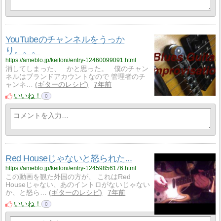
YouTubeのチャンネルをうっか
り。。。
https://ameblo.jp/keitoni/entry-12460099091.html
消してしまった、 かと思った。 僕のチャン
ネルはブランドアカウントなので 管理者のチ
ャンネ…
ギターのレシピ
7年前
いいね！
0
Red Houseじゃないと怒られた...
https://ameblo.jp/keitoni/entry-12459856176.html
この動画を観た外国の方が、 これはRed
Houseじゃない、あのイントロがないじゃない
か、と怒ら…
ギターのレシピ
7年前
いいね！
0