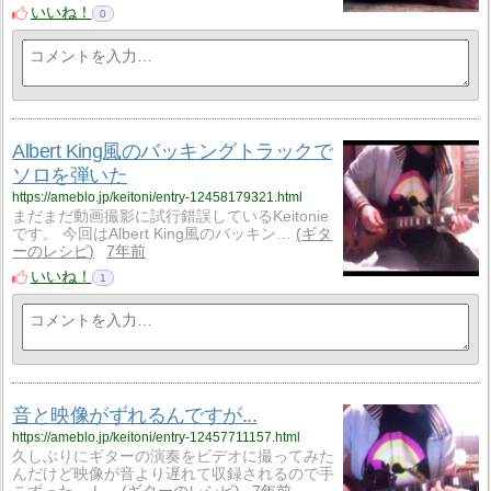
いいね！
0
Albert King風のバッキングトラックで
ソロを弾いた
https://ameblo.jp/keitoni/entry-12458179321.html
まだまだ動画撮影に試行錯誤しているKeitonie
です。 今回はAlbert King風のバッキン…
ギタ
ーのレシピ
7年前
いいね！
1
音と映像がずれるんですが...
https://ameblo.jp/keitoni/entry-12457711157.html
久しぶりにギターの演奏をビデオに撮ってみた
んだけど映像が音より遅れて収録されるので手