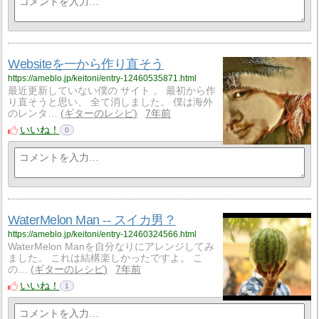
Websiteを一から作り直そう
https://ameblo.jp/keitoni/entry-12460535871.html
最近更新していない僕の サイト 。 最初から作
り直そうと思い、 全て消しました。 僕は海外
のレンタ…
ギターのレシピ
7年前
いいね！
0
WaterMelon Man -- スイカ男？
https://ameblo.jp/keitoni/entry-12460324566.html
WaterMelon Manを自分なりにアレンジしてみ
ました。 これは結構楽しかったですよ。 こ
の…
ギターのレシピ
7年前
いいね！
1