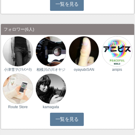
一覧を見る
フォロワー
(6人)
小津雪ヲ(ﾌﾗﾒﾝﾍﾗ)
相模川の川オヤジ
oyayubiSAN
anipis
Route Store
kamagata
一覧を見る