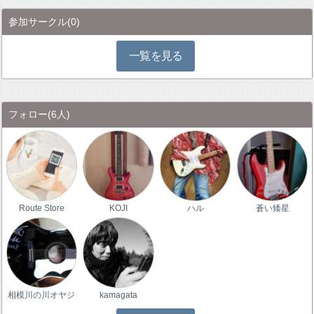
参加サークル
(0)
一覧を見る
フォロー
(6人)
Route Store
KOJI
ハル
蒼い矮星
相模川の川オヤジ
kamagata