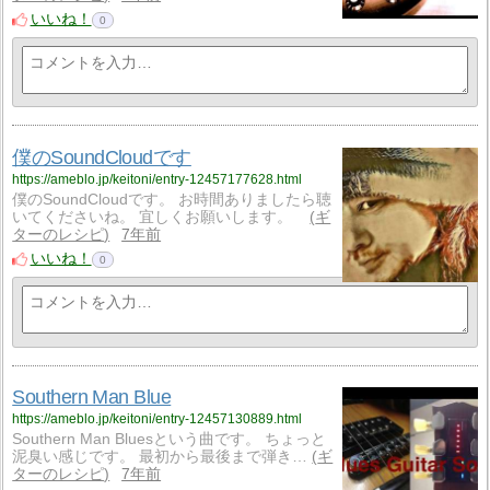
いいね！
0
僕のSoundCloudです
https://ameblo.jp/keitoni/entry-12457177628.html
僕のSoundCloudです。 お時間ありましたら聴
いてくださいね。 宜しくお願いします。
ギ
ターのレシピ
7年前
いいね！
0
Southern Man Blue
https://ameblo.jp/keitoni/entry-12457130889.html
Southern Man Bluesという曲です。 ちょっと
泥臭い感じです。 最初から最後まで弾き…
ギ
ターのレシピ
7年前