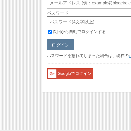
パスワード
次回から自動でログインする
ログイン
パスワードを忘れてしまった場合は、現在の
Googleでログイン