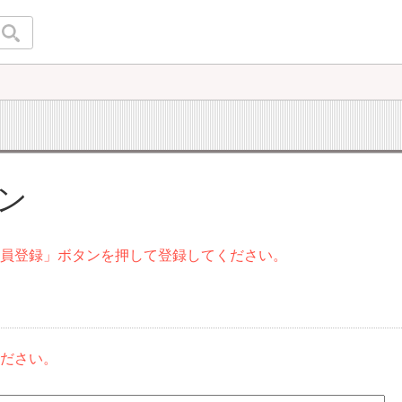
イン
会員登録」ボタンを押して登録してください。
ください。