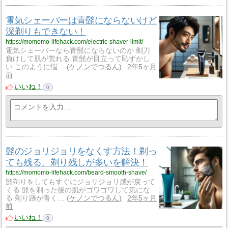
電気シェーバーは青髭にならないけど
深剃りもできない！
https://momomo-lifehack.com/electric-shaver-limit/
電気シェーバーなら青髭にならないのか 剃刀
負けして肌が荒れる 青髭が目立って恥ずかし
い このように悩…
ケノンでつるん
2年5ヶ月
前
いいね！
0
髭のジョリジョリをなくす方法！剃っ
ても残る、剃り残しが多いを解決！
https://momomo-lifehack.com/beard-smooth-shave/
髭剃りをしてもすぐにジョリジョリ感が戻って
くる 髭を剃った後の肌がゴワゴワして気にな
る 剃り跡が青く…
ケノンでつるん
2年5ヶ月
前
いいね！
0