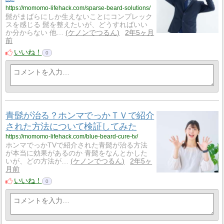
https://momomo-lifehack.com/sparse-beard-solutions/
髭がまばらにしか生えないことにコンプレック
スを感じる 髭を整えたいが、どうすればいい
か分からない 他…
ケノンでつるん
2年5ヶ月
前
いいね！
0
青髭が治る？ホンマでっかＴＶで紹介
された方法について検証してみた
https://momomo-lifehack.com/blue-beard-cure-tv/
ホンマでっかTVで紹介された青髭が治る方法
が本当に効果があるのか 青髭をなんとかした
いが、どの方法が…
ケノンでつるん
2年5ヶ
月前
いいね！
0