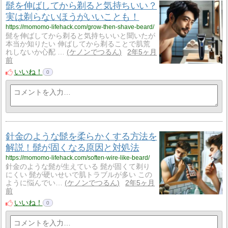
髭を伸ばしてから剃ると気持ちいい？
実は剃らないほうがいいことも！
https://momomo-lifehack.com/grow-then-shave-beard/
髭を伸ばしてから剃ると気持ちいいと聞いたが
本当か知りたい 伸ばしてから剃ることで肌荒
れしないか心配 …
ケノンでつるん
2年5ヶ月
前
いいね！
0
針金のような髭を柔らかくする方法を
解説！髭が固くなる原因と対処法
https://momomo-lifehack.com/soften-wire-like-beard/
針金のような髭が生えている 髭が固くて剃り
にくい 髭が硬いせいで肌トラブルが多い この
ように悩んでい…
ケノンでつるん
2年5ヶ月
前
いいね！
0