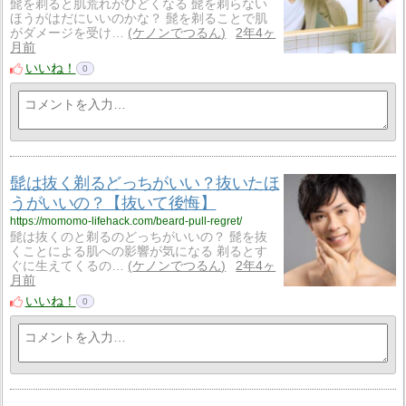
髭を剃ると肌荒れがひどくなる 髭を剃らない
ほうがはだにいいのかな？ 髭を剃ることで肌
がダメージを受け…
ケノンでつるん
2年4ヶ
月前
いいね！
0
髭は抜く剃るどっちがいい？抜いたほ
うがいいの？【抜いて後悔】
https://momomo-lifehack.com/beard-pull-regret/
髭は抜くのと剃るのどっちがいいの？ 髭を抜
くことによる肌への影響が気になる 剃るとす
ぐに生えてくるの…
ケノンでつるん
2年4ヶ
月前
いいね！
0