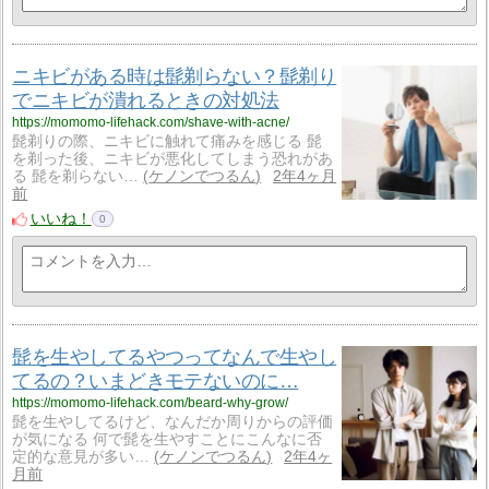
ニキビがある時は髭剃らない？髭剃り
でニキビが潰れるときの対処法
https://momomo-lifehack.com/shave-with-acne/
髭剃りの際、ニキビに触れて痛みを感じる 髭
を剃った後、ニキビが悪化してしまう恐れがあ
る 髭を剃らない…
ケノンでつるん
2年4ヶ月
前
いいね！
0
髭を生やしてるやつってなんで生やし
てるの？いまどきモテないのに…
https://momomo-lifehack.com/beard-why-grow/
髭を生やしてるけど、なんだか周りからの評価
が気になる 何で髭を生やすことにこんなに否
定的な意見が多い…
ケノンでつるん
2年4ヶ
月前