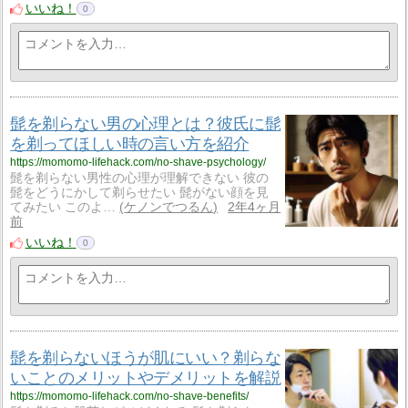
いいね！
0
髭を剃らない男の心理とは？彼氏に髭
を剃ってほしい時の言い方を紹介
https://momomo-lifehack.com/no-shave-psychology/
髭を剃らない男性の心理が理解できない 彼の
髭をどうにかして剃らせたい 髭がない顔を見
てみたい このよ…
ケノンでつるん
2年4ヶ月
前
いいね！
0
髭を剃らないほうが肌にいい？剃らな
いことのメリットやデメリットを解説
https://momomo-lifehack.com/no-shave-benefits/