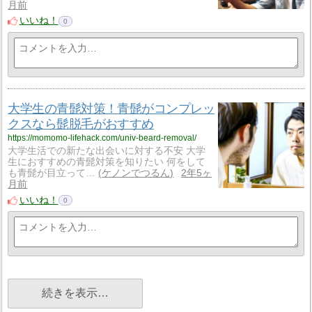
月前
いいね！
0
大学生の青髭対策！青髭がコンプレッ
クスなら髭脱毛がおすすめ
https://momomo-lifehack.com/univ-beard-removal/
大学生活での新たな出会いに対する不安 大学
生におすすめの青髭対策を知りたい 何をして
も青髭が目立って…
ケノンでつるん
2年5ヶ
月前
いいね！
0
続きを表示…