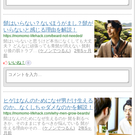
髭はいらない？ないほうがまし？髭が
いらないと感じる理由を解説！
https://momomo-lifehack.com/beard-not-needed/
髭はいらないと思うけど本当になくしても大丈
夫？ どんなに頑張っても青髭が消えない 髭剃
り後の肌トラブ…
ケノンでつるん
2年5ヶ月
前
いいね！
0
ヒゲはなんのためになぜ男だけ生える
のか。なくしちゃダメなのかを解説！
https://momomo-lifehack.com/why-men-grow-beards/
髭はなんのためになぜ生えるのか 髭を剃るべ
きか、そのままにするべきか悩んでいる 髭が
生える理由やその…
ケノンでつるん
2年5ヶ
月前