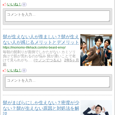
いいね！
0
髭が生えない人が羨ましい？髭が生え
ない人が感じるメリットとデメリット
https://momomo-lifehack.com/no-beard-envy/
毎朝の髭剃りが面倒でしかたがない カミソリ
負けで肌が荒れるのが悩み 髭が濃いことで老
けて見られがち.…
ケノンでつるん
2年5ヶ月
前
いいね！
0
髭がまばらにしか生えない？密度が少
ない？髭が生えない原因と対処法を解
説