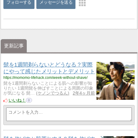
フォローする
メッセージを送る
更新記事
髭を1週間剃らないとどうなる？実際
にやって感じたメリットとデメリット
https://momomo-lifehack.com/week-without-shave/
髭を1週間剃らないことによる肌への影響が知
りたい 1週間髭を伸ばすことによる周囲の印象
が気になる 髭…
ケノンでつるん
2年4ヶ月前
いいね！
0