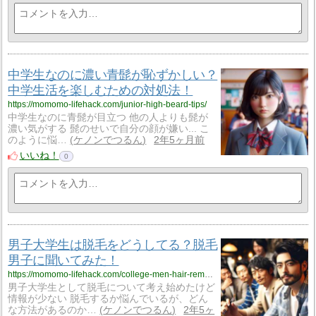
中学生なのに濃い青髭が恥ずかしい？
中学生活を楽しむための対処法！
https://momomo-lifehack.com/junior-high-beard-tips/
中学生なのに青髭が目立つ 他の人よりも髭が
濃い気がする 髭のせいで自分の顔が嫌い... こ
のように悩…
ケノンでつるん
2年5ヶ月前
いいね！
0
男子大学生は脱毛をどうしてる？脱毛
男子に聞いてみた！
https://momomo-lifehack.com/college-men-hair-removal/
男子大学生として脱毛について考え始めたけど
情報が少ない 脱毛するか悩んでいるが、どん
な方法があるのか…
ケノンでつるん
2年5ヶ