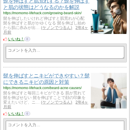
髭を伸ばすと肌荒れする？髭を伸ばす
と肌の状態はどうなるのかを解説
https://momomo-lifehack.com/growing-beard-skin/
髭を伸ばしたいけれど伸ばすと肌荒れが心配
髭を伸ばすと肌がかゆくなる 髭を伸ばし始め
たら肌に赤みが出…
ケノンでつるん
2年4ヶ
月前
いいね！
0
髭を伸ばすとニキビができやすい？髭
にできるニキビの原因と対策
https://momomo-lifehack.com/beard-acne-causes/
髭を伸ばすと毎回ニキビができる 肌が荒れて
髭を伸ばせない 髭を伸ばすことで顔の印象を
変えたいけど、ニ…
ケノンでつるん
2年4ヶ
月前
いいね！
0