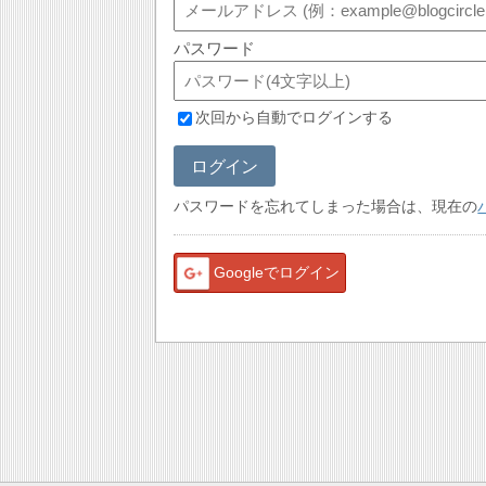
パスワード
次回から自動でログインする
ログイン
パスワードを忘れてしまった場合は、現在の
Googleでログイン