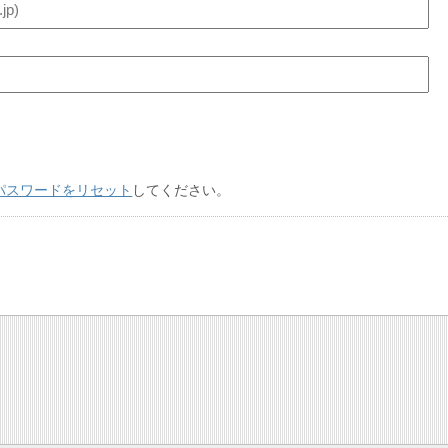
パスワードをリセット
してください。