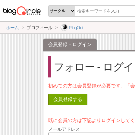
ホーム
プロフィール
PlugOut
会員登録・ログイン
フォロー - ログ
初めての方は会員登録が必要です。「
会員登録する
既に会員の方は下記よりログインして
メールアドレス