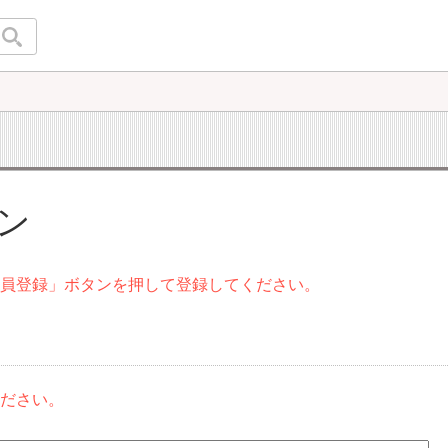
イン
会員登録」ボタンを押して登録してください。
ください。