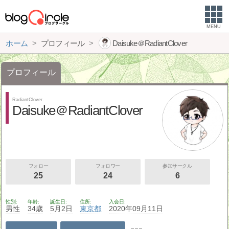
MENU
ホーム
プロフィール
Daisuke＠RadiantClover
プロフィール
RadiantClover
Daisuke＠RadiantClover
フォロー
フォロワー
参加サークル
25
24
6
性別
年齢
誕生日
住所
入会日
男性
34歳
5月2日
東京都
2020年09月11日