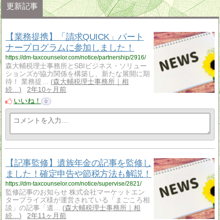
更新記事
【業務提携】「請求QUICK」パート
ナープログラムに参加しました！
https://dm-taxcounselor.com/notice/partnership/2916/
森大輔税理士事務所とSBIビジネス・ソリュー
ションズが協力関係を構築し、新たな展開に期
待！ 業務提…
森大輔税理士事務所｜相
続…
2年10ヶ月前
いいね！
0
【記事監修】遺族年金の記事を監修し
ました！確定申告や節税方法も解説！
https://dm-taxcounselor.com/notice/supervise/2821/
監修記事のお知らせ 株式会社マーケットエン
タープライズ様が運営されている「まごころ相
談」の記事「遺…
森大輔税理士事務所｜相
続…
2年11ヶ月前