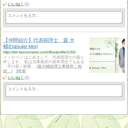
いいね！
0
【仲間紹介】代表税理士 森 大
輔/Daisuke Mori
https://dm-taxcounselor.com/office/profile/2165/
メッセージ はじめまして、代表税理士の森と
申します。 私は当事務所の基本理念でもある
「手の届く範囲…
森大輔税理士事務所｜相
続…
3年前
いいね！
0