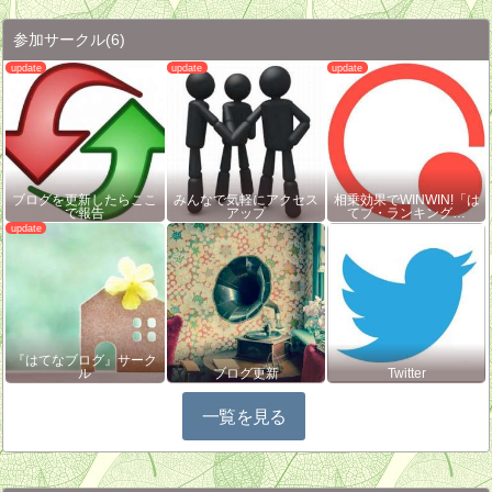
参加サークル
(6)
ブログを更新したらここ
みんなで気軽にアクセス
相乗効果でWINWIN!「は
で報告
アップ
てブ・ランキング…
『はてなブログ』サーク
ル
ブログ更新
Twitter
一覧を見る