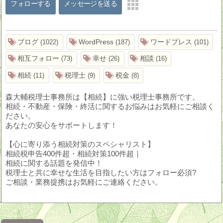
フォローする
メッセージを送る
ブログ
WordPress
ワードプレス
1022
187
101
相互フォロー
幸せ
相談
73
26
16
相続
税理士
税金
11
9
8
森大輔税理士事務所は【相続】に強い税理士事務所です。
相続・不動産・保険・終活に関するお悩みはお気軽にご相談く
ださい。
あなたの安心をサポートします！
【心に寄り添う相続対策のスペシャリスト】
相続税申告400件超・相続対策100件超｜
相続に関する話題を発信中！
税理士と共に幸せな生活を目指したい方はフォロー必須?
ご相談・業務提携はお気軽にご連絡ください。