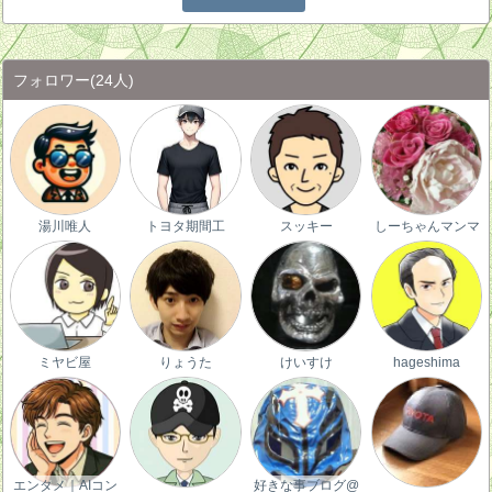
フォロワー
(24人)
湯川唯人
トヨタ期間工
スッキー
しーちゃんマンマ
ミヤビ屋
りょうた
けいすけ
hageshima
エンタメ｜AIコン
好きな事ブログ@