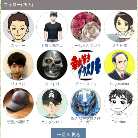
フォロー
(25人)
スッキー
トヨタ期間工
しーちゃんマンマ
ミヤビ屋
りょうた
けいすけ
ザ・クスノキ
hageshima
好きな事ブログ@
伝説の期間工
ケンタウロス
ブロガー
Takeharu
一覧を見る