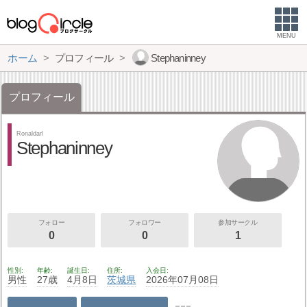
MENU
ホーム
プロフィール
Stephaninney
プロフィール
Ronaldarl
Stephaninney
フォロー
フォロワー
参加サークル
0
0
1
性別
年齢
誕生日
住所
入会日
男性
27歳
4月8日
茨城県
2026年07月08日