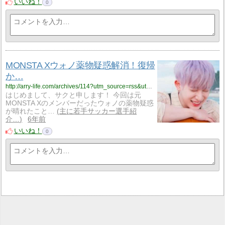
いいね！
0
MONSTA Xウォノ薬物疑惑解消！復帰
か…
http://arry-life.com/archives/114?utm_source=rss&utm_medium=rss&utm_campaign=post-114
はじめまして、サクと申します！ 今回は元
MONSTA Xのメンバーだったウォノの薬物疑惑
が晴れたこと…
主に若手サッカー選手紹
介…
6年前
いいね！
0