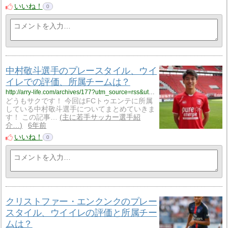
いいね！
0
中村敬斗選手のプレースタイル、ウイ
イレでの評価、所属チームは？
http://arry-life.com/archives/177?utm_source=rss&utm_medium=rss&utm_campaign=post-177
どうもサクです！ 今回はFCトゥエンテに所属
している中村敬斗選手についてまとめていきま
す！ この記事…
主に若手サッカー選手紹
介…
6年前
いいね！
0
クリストファー・エンクンクのプレー
スタイル、ウイイレの評価と所属チー
ムは？