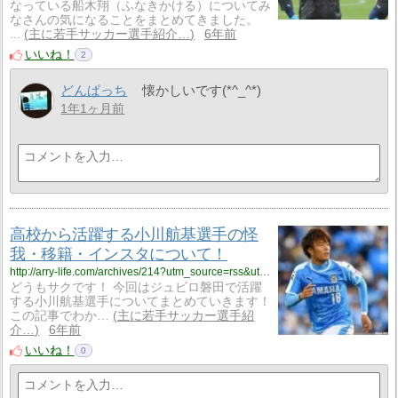
なっている船木翔（ふなきかける）についてみ
なさんの気になることをまとめてきました。
...
主に若手サッカー選手紹介…
6年前
いいね！
2
どんぱっち
懐かしいです(*^_^*)
1年1ヶ月前
高校から活躍する小川航基選手の怪
我・移籍・インスタについて！
http://arry-life.com/archives/214?utm_source=rss&utm_medium=rss&utm_campaign=post-214
どうもサクです！ 今回はジュビロ磐田で活躍
する小川航基選手についてまとめていきます！
この記事でわか…
主に若手サッカー選手紹
介…
6年前
いいね！
0