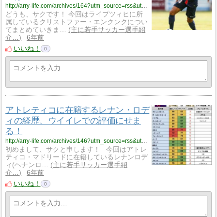
http://arry-life.com/archives/164?utm_source=rss&utm_medium=rss&utm_campaign=post-164
どうも、サクです！ 今回はライプツィヒに所
属しているクリストファー・エンクンクについ
てまとめていきま…
主に若手サッカー選手紹
介…
6年前
いいね！
0
アトレティコに在籍するレナン・ロデ
ィの経歴、ウイイレでの評価にせま
る！
http://arry-life.com/archives/146?utm_source=rss&utm_medium=rss&utm_campaign=post-146
初めまして、サクと申します！ 今回はアトレ
ティコ・マドリードに在籍しているレナンロデ
ィ(ヘナンロ…
主に若手サッカー選手紹
介…
6年前
いいね！
0