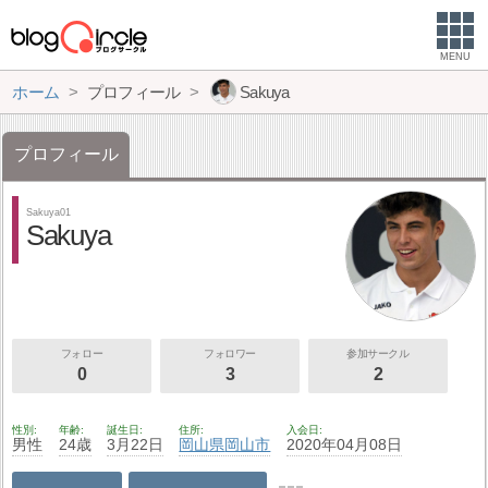
MENU
ホーム
プロフィール
Sakuya
プロフィール
Sakuya01
Sakuya
フォロー
フォロワー
参加サークル
0
3
2
性別
年齢
誕生日
住所
入会日
男性
24歳
3月22日
岡山県
岡山市
2020年04月08日