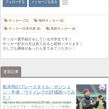
フォローする
メッセージを送る
サッカー
海外サッカー
72
6
サッカー日本代表
高校サッカー
6
4
サッカー選手紹介をしている大学生です！
サッカー好きの方は見てみると絶対ハマります！
少しでも興味があったら見てみてください！
更新記事
船木翔のプレースタイル・ポジショ
ン・年俸・ウイイレでの評価調べてみ
た！
http://arry-life.com/archives/226?utm_source=rss&utm_medium=rss&utm_campaign=post-226
どうもサクです！ 今回はオリンピック候補に