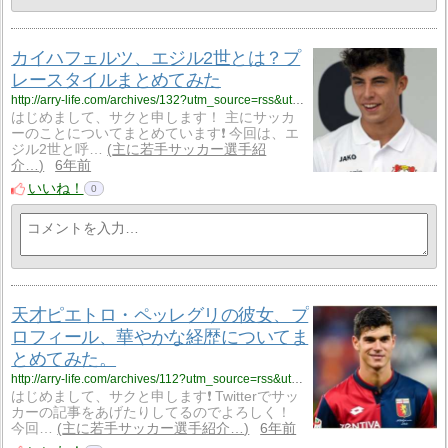
カイハフェルツ、エジル2世とは？プ
レースタイルまとめてみた
http://arry-life.com/archives/132?utm_source=rss&utm_medium=rss&utm_campaign=post-132
はじめまして、サクと申します！ 主にサッカ
ーのことについてまとめています❗️ 今回は、エ
ジル2世と呼…
主に若手サッカー選手紹
介…
6年前
いいね！
0
天才ピエトロ・ペッレグリの彼女、プ
ロフィール、華やかな経歴についてま
とめてみた。
http://arry-life.com/archives/112?utm_source=rss&utm_medium=rss&utm_campaign=post-112
はじめまして、サクと申します❗️ Twitterでサッ
カーの記事をあげたりしてるのでよろしく！
今回…
主に若手サッカー選手紹介…
6年前