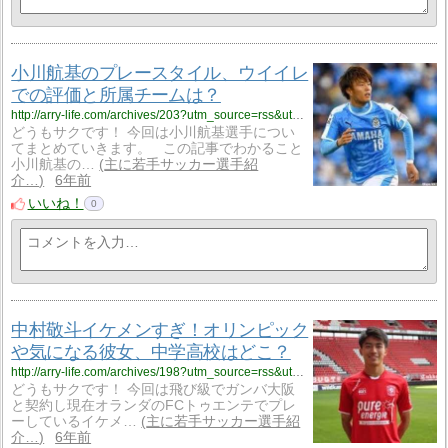
小川航基のプレースタイル、ウイイレ
での評価と所属チームは？
http://arry-life.com/archives/203?utm_source=rss&utm_medium=rss&utm_campaign=post-203
どうもサクです！ 今回は小川航基選手につい
てまとめていきます。 この記事でわかること
小川航基の…
主に若手サッカー選手紹
介…
6年前
いいね！
0
中村敬斗イケメンすぎ！オリンピック
や気になる彼女、中学高校はどこ？
http://arry-life.com/archives/198?utm_source=rss&utm_medium=rss&utm_campaign=post-198
どうもサクです！ 今回は飛び級でガンバ大阪
と契約し現在オランダのFCトゥエンテでプレ
ーしているイケメ…
主に若手サッカー選手紹
介…
6年前