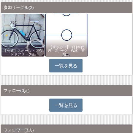
参加サークル
(2)
【サッカー】（日本代
【公式】スポーツ・アウ
表、Jリーグ、W杯、五
トドアサークル
輪…
一覧を見る
フォロー
(0人)
一覧を見る
フォロワー
(3人)