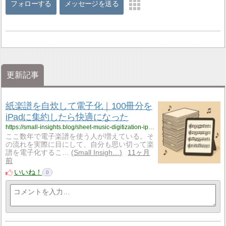
フォローする
メッセージを送る
更新記事
紙楽譜を自炊して電子化｜100冊分を
iPadに集約したら快適になった
https://small-insights.blog/sheet-music-digitization-ipad/
ここ数年で電子楽譜を使う人が増えている。そ
の流れを実際に目にして、自分も思い切って楽
譜を電子化するこ…
Small Insigh…
11ヶ月
前
いいね！
0