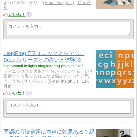
ように積み上がり…
Small Insigh…
11ヶ月
前
いいね！
0
LeapFrogでフォニックスを学ぶ。
Scoutシリーズとの違いと体験談
https://small-insights.blog/leapfrog-phonics-dvd/
フォニックスが大事だと分かっていても、いざ
家庭でどう取り入れるかは悩みどころだと思
う。うちでもいろい…
Small Insigh…
11ヶ
月前
いいね！
0
国語の音読宿題は本当に効果ある？親