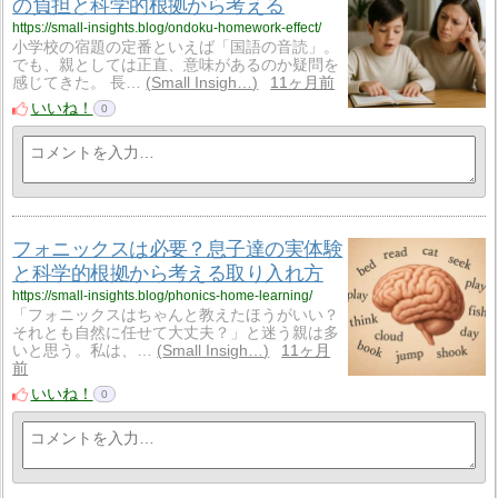
の負担と科学的根拠から考える
https://small-insights.blog/ondoku-homework-effect/
小学校の宿題の定番といえば「国語の音読」。
でも、親としては正直、意味があるのか疑問を
感じてきた。 長…
Small Insigh…
11ヶ月前
いいね！
0
フォニックスは必要？息子達の実体験
と科学的根拠から考える取り入れ方
https://small-insights.blog/phonics-home-learning/
「フォニックスはちゃんと教えたほうがいい？
それとも自然に任せて大丈夫？」と迷う親は多
いと思う。私は、…
Small Insigh…
11ヶ月
前
いいね！
0