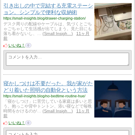
引き出しの中で完結する充電ステーシ
ョン。シンプルで便利な収納術
https://small-insights.blog/drawer-charging-station/
デスク周りの配線やケーブルは、気づくとごち
ゃごちゃして生活感が出てしまう。見た目にも
落ち着かないし、…
Small Insigh…
11ヶ月
前
いいね！
0
寝かしつけは不要だった。我が家がた
どり着いた照明の自動化という方法
https://small-insights.blog/no-bedtime-routine-hue/
「寝かしつけ」に苦労している家庭は多いと思
う。抱っこや背中トントン、添い寝などで毎晩
時間をかけるのが…
Small Insigh…
11ヶ月
前
いいね！
0