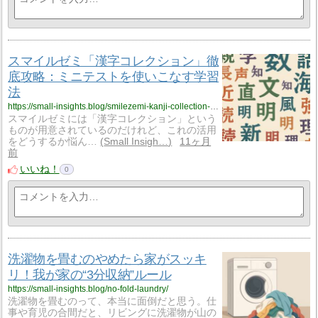
スマイルゼミ「漢字コレクション」徹
底攻略：ミニテストを使いこなす学習
法
https://small-insights.blog/smilezemi-kanji-collection-strategy/
スマイルゼミには「漢字コレクション」という
ものが用意されているのだけれど、これの活用
をどうするか悩ん…
Small Insigh…
11ヶ月
前
いいね！
0
洗濯物を畳むのやめたら家がスッキ
リ！我が家の“3分収納”ルール
https://small-insights.blog/no-fold-laundry/
洗濯物を畳むのって、本当に面倒だと思う。仕
事や育児の合間だと、リビングに洗濯物が山の