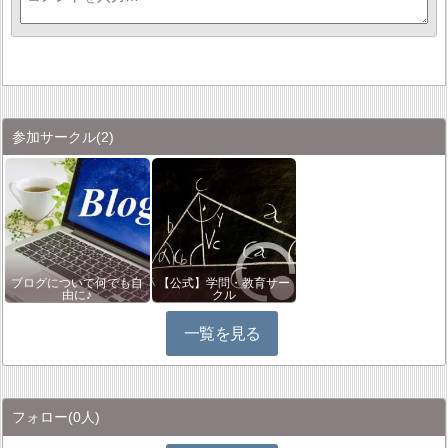
参加サークル
(2)
ブログについて何でも自
【公式】学問・教育サー
由に♪
クル
一覧を見る
フォロー
(0人)