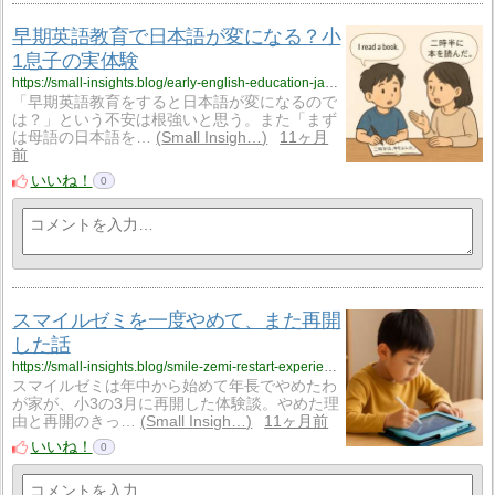
早期英語教育で日本語が変になる？小
1息子の実体験
https://small-insights.blog/early-english-education-japanese-issue/
「早期英語教育をすると日本語が変になるので
は？」という不安は根強いと思う。また「まず
は母語の日本語を…
Small Insigh…
11ヶ月
前
いいね！
0
スマイルゼミを一度やめて、また再開
した話
https://small-insights.blog/smile-zemi-restart-experience/
スマイルゼミは年中から始めて年長でやめたわ
が家が、小3の3月に再開した体験談。やめた理
由と再開のきっ…
Small Insigh…
11ヶ月前
いいね！
0