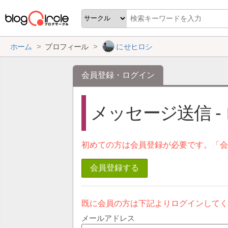
ホーム
プロフィール
にせヒロシ
会員登録・ログイン
メッセージ送信 -
初めての方は会員登録が必要です。「
会員登録する
既に会員の方は下記よりログインして
メールアドレス