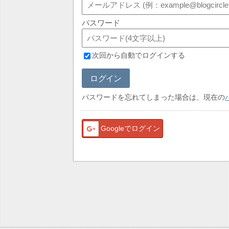
パスワード
次回から自動でログインする
ログイン
パスワードを忘れてしまった場合は、現在の
Googleでログイン