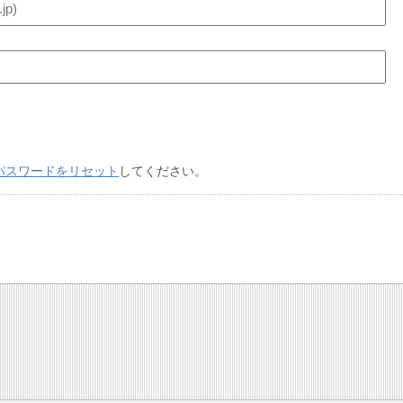
パスワードをリセット
してください。