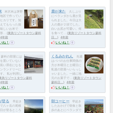
米
鹿が来た
米沢米は茅野
久しぶり
地区で作ってい
にベランダから鹿が見
ヒカリです。知
られました。今日は大
えてもらった抜
人の鹿が２頭でした。
味しいお米で
白いお尻が可愛い。何
形…
東急リゾートタウン蓼科
を食べて…
東急リゾートタウン蓼科
4年前
日…
4年前
いね！
いいね！
0
0
くるみかれん
蓼科の部屋には
先週
を置いていない
はパパのお仕事関係の
長い滞在になる
方が木曜日と土曜日に
ンランドリーに
私達の部屋へいらっし
す。 私が利用し
ゃいました。一緒に地
東急リゾートタウン蓼科
元のお菓子で…
東急リゾートタウン
4年前
蓼科日…
4年前
いね！
いいね！
0
0
が登る
朝コーヒー
早起き
早起き
で八ヶ岳の尾根
したおかげで朝食と散
日が登るところ
歩のあとにベランダで