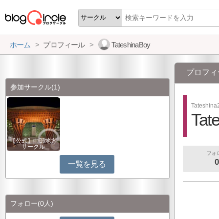
ホーム
プロフィール
TateshinaBoy
プロフィ
参加サークル
(1)
Tateshina
Tat
【公式】中部地方
サークル
フォ
0
一覧を見る
フォロー
(0人)