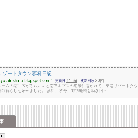
リゾートタウン蓼科日記
okyutateshina.blogspot.com/
4年前
20回
更新日
更新回数
ルームの窓に広がる八ヶ岳と南アルプスの絶景に惹かれて、東急リゾートタウ
別荘暮らしを始めました。 蓼科、茅野、諏訪地域を動き回っ…
事