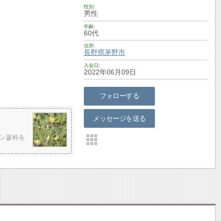
性別
男性
年齢
60代
住所
長野県
茅野市
入会日
2022年06月09日
フォローする
メッセージを送る
ン蓼科を