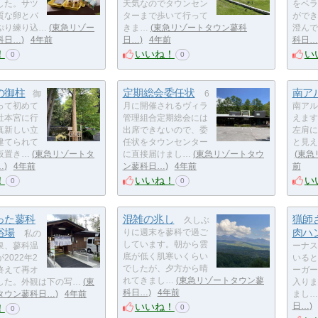
した。サツ
天気なのでタウンセン
をベラ
質な卵とバ
ターまで歩いて行って
ができ
ぷり練り込…
東急リゾー
きま…
東急リゾートタウン蓼科
澄んで
科日…
4年前
日…
4年前
科日…
！
いいね！
い
0
0
の御柱
定期総会委任状
南ア
御
6
って初めて
月に開催されるヴィラ
南アル
社本宮に行
管理組合定期総会には
えます
真新しい立
出席できないので、委
左肩に
建てられて
任状をタウンセンター
と見え
仮置き…
東急リゾートタ
に直接届けまし…
東急リゾートタウ
東急
…
4年前
ン蓼科日…
4年前
前
！
いいね！
い
0
0
った蓼科
混雑の兆し
猟師
久しぶ
浴場
肉ハ
りに週末を蓼科で過ご
私の
しています。朝から雲
泉、蓼科温
ーナス
底が低く肌寒いくらい
2022年2
いると
でしたが、夕方から晴
終えて再オ
ーガー
れてきまし…
東急リゾートタウン蓼
した。外観は下の写…
東
入りま
科日…
4年前
タウン蓼科日…
4年前
まし…
いいね！
日…
！
0
0