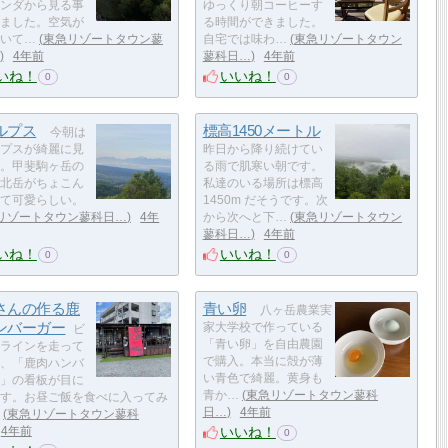
ンダから見る事
ゆっくり朝コーヒーす
ました。空気が
る時間ができました。
いて…
東急リゾートタウン蓼
自宅では味わ…
東急リゾートタウン
4年前
蓼科日…
4年前
いね！
いいね！
0
0
ルプス
標高1450メートル
今朝は
プスが綺麗に見
昨日から降り続けてい
。甲斐駒ヶ岳の
る雨で肌寒い朝です。
北岳がちょこん
私達のいる場所は標高
て可愛らしい。
1450m だそうです。次
リゾートタウン蓼科日…
4年
から次へと下…
東急リゾートタウン
蓼科日…
4年前
いね！
いいね！
0
0
さんの作る鹿
青い卵
八ヶ岳農業実
ンバーガー
家大学校で作っている
ビ
「青い卵」を自由農園
ラインを走って
で購入。本当に殻が薄
、「鹿肉ハンバ
い青色で綺麗。黄身も
」の看板が目に
青か…
東急リゾートタウン蓼科
す。お昼ご飯を食べに入ってみ
日…
4年前
東急リゾートタウン蓼科
いいね！
4年前
0