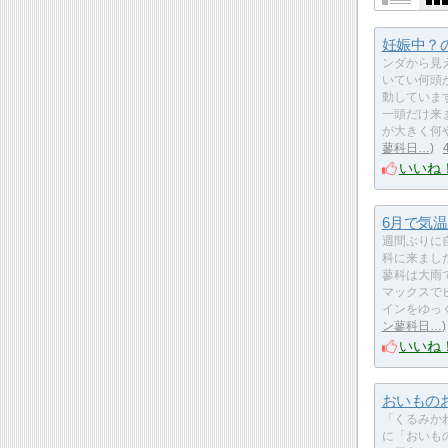
妊娠中？
ンダから見
いてい何頭
動していま
一頭だけ来
が大きく何
蓼科日…
いいね
6月で気温
週間ぶりに
科に来まし
蓼科は大雨
マックスで
インをゆっ
ン蓼科日…
いいね
おいもの
「くるみか
に「おいも