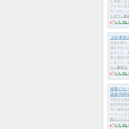
も用意しま
マイモに良
ターがたっ
トタウン蓼
いいね
上社本宮
柱祭が終わ
諏訪大社上
きました。
派な御柱が
いました。
ウン蓼科日
いいね
改装にな
温泉共同
大好きな温
泉共同浴場が
月に改装を
ープンしま
急リゾート
いいね