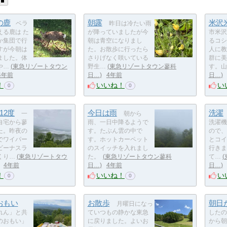
の鹿
朝露
米沢
ベラ
昨日は冷たい雨
える鹿は た
が降っていましたが今
市米沢
か集団で行
朝は青空になりまし
るコシ
すが今朝は
た。お散歩に行ったら
人に教
ました。体
さりげなく咲いている
群に美
や…
東急リゾートタウン
野生…
東急リゾートタウン蓼科
す。山
4年前
日…
4年前
日…
！
いいね！
い
0
0
12度
今日は雨
洗濯
一
朝から
自宅から蓼
雨、一日中降るようで
洗濯機
た。昨夜の
す。たぶん雲の中で
ので、
でワイパー
す。ホットカーペット
とコイ
ビーナスラ
のスイッチを入れまし
行きま
くり…
東急リゾートタウ
た。
東急リゾートタウン蓼科
て…
4年前
日…
4年前
日…
！
いいね！
い
0
0
おもい
お散歩
朝日
月曜日になっ
れん」と共
ていつもの静かな東急
したの
のおもい」
に戻りました。よいお
から朝