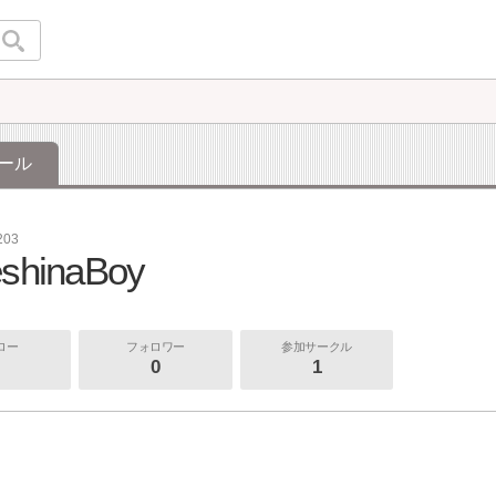
ール
203
eshinaBoy
ロー
フォロワー
参加サークル
0
1