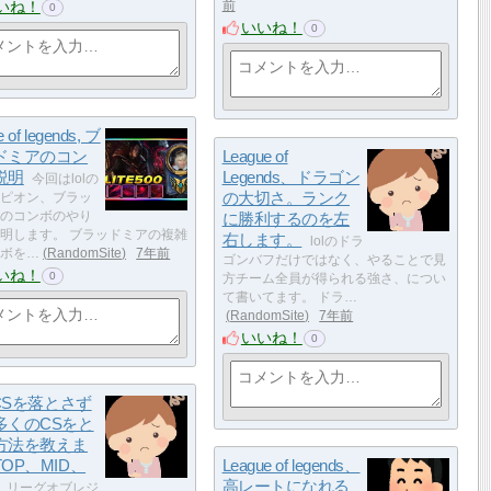
いね！
前
0
いいね！
0
e of legends, ブ
ドミアのコン
League of
説明
Legends、ドラゴン
今回はlolの
の大切さ。ランク
ピオン、ブラッ
のコンボのやり
に勝利するのを左
明します。 ブラッドミアの複雑
右します。
lolのドラ
ボを…
RandomSite
7年前
ゴンバフだけではなく、やることで見
いね！
0
方チーム全員が得られる強さ、につい
て書いてます。 ドラ…
RandomSite
7年前
いいね！
0
のCSを落とさず
多くのCSをと
方法を教えま
OP、MID、
League of legends、
高レートになれる
リーグオブレジ