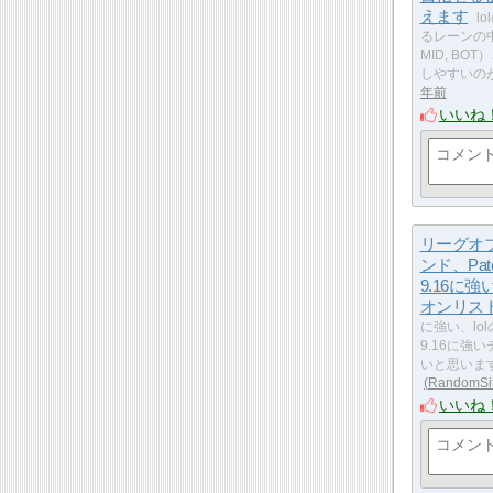
えます
l
るレーンの中
MID, B
しやすいのが
年前
いいね
リーグオ
ンド、Patc
9.16に
オンリス
に強い、lolの
9.16に強
いと思います
RandomSi
いいね