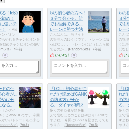
る！lolの
lolの初心者の方へ！
lol
お勧め！
３分で分かる。誰
３分
ンに強いチ
でも理解できる、
でも
ン！
レーンに勝つ方法
レー
・Mid
ャンピオン
こんばんは、当サイト
こんば
でもやれるチャンピオンを
の管理人のゆうじです。 ・レーンに負
の管理
・お勧めチャンピオンの使い
っぱなし。。 ・レーンにどうしたら勝
う記事
mSite
7年前
てるのか…
RandomSite
7年前
ぱなし
！
いいね！
い
0
0
ードの仕
「LOL」初心者がこ
「L
の初心者がこ
れだけ読めばGANK
れだ
読めば分
の防ぎ方が分か
の防
になる。
る。ダイヤが解説
る。
ートがダイ
多くの初心者が頭を抱
多くの
うじWofxDGです。 今回
えて悩むほどのことはやはりGANKで
えて悩
人がいいトレードを出来る
すよね。 今回はGANKを防ぎたくても
すよね
andomSite
7年前
やり方…
RandomSite
7年前
やり方