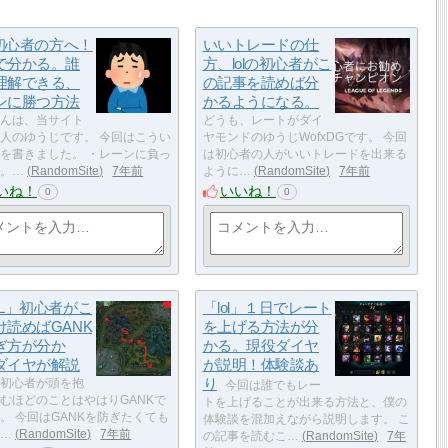
の初心者の方へ！
いいトレードの仕
で分かる。誰
方、lolの初心者がこ
理解できる、
の記事を読めば分
ンに勝つ方法
かるようになる。
んは、当サイト
どうも、レートがダイ
人のゆうじです。 今回はこうい
ヤモンドのゆうじWofxDGです。 今回
を書きました。 ・レーンに負っ
は初心者の人がいいトレードを出来る
。…
RandomSite
7年前
ように…
RandomSite
7年前
いね！
いいね！
0
0
OL」初心者がこ
「lol」１日でレート
け読めばGANK
を上げる方法が分
ぎ方が分か
かる。現役ダイヤ
ダイヤが解説
が説明！体験談あ
り
初心者が頭を抱
今回は誰でもレー
むほどのことはやはりGANKで
トを上げることが出来る方法と、僕の
。 今回はGANKを防ぎたくても
体験談を混加えながら説明します。 こ
…
RandomSite
7年前
の記事を読むこ…
RandomSite
7年