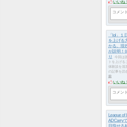
いいね
「lol」
を上げる
かる。現
が説明！
り
今回は
トを上げる
体験談を混
の記事を読
前
いいね
League of
ADCarr
目指せる