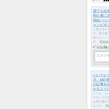
誰でも出来
初心者に
Midレー
ャンピオ
に使えるチ
で、初心者
知りたい 
方…
Rando
いいね
いいトレ
方、lol
の記事を
かるよう
どうも、レ
ヤモンドのゆ
は初心者の
ように…
R