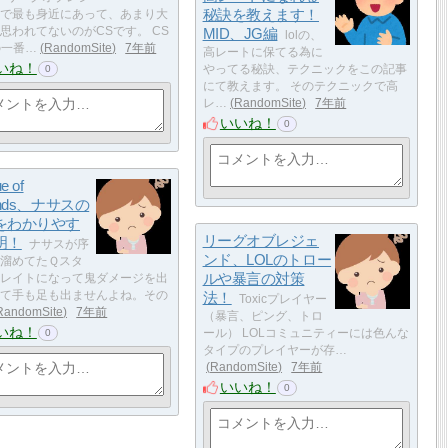
秘訣を教えます！
で最も身近にあって、あまり大
思われてないのがCSです。 CS
MID、JG編
lolの、
lの一番…
RandomSite
7年前
高レートに保てる為に
いね！
やってる秘訣、テクニックをこの記事
0
にて教えます。 そのテクニックで高
レ…
RandomSite
7年前
いいね！
0
e of
ends、ナサスの
をわかりやす
リーグオブレジェ
明！
ナサスが序
ンド、LOLのトロー
溜めてたＱスタ
ルや暴言の対策
レイトになって鬼ダメージを出
て手も足も出ませんよね。その
法！
Toxicプレイヤー
RandomSite
7年前
（暴言、ピング、トロ
いね！
ール） LOLコミュニティーには色んな
0
タイプのプレイヤーが存…
RandomSite
7年前
いいね！
0