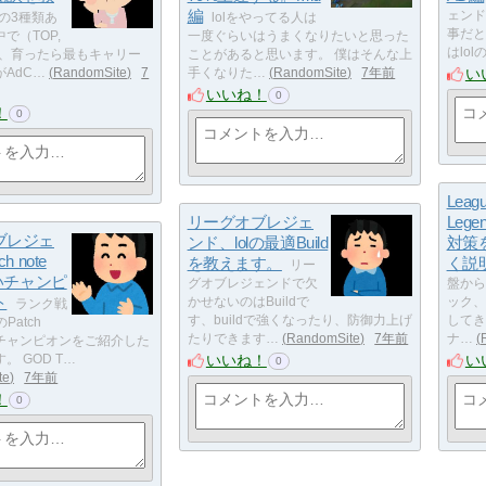
編
ェンド
olの3種類あ
lolをやってる人は
事だと
で（TOP,
一度ぐらいはうまくなりたいと思った
はlo
OT）、育ったら最もキャリー
ことがあると思います。 僕はそんな上
い
AdC…
RandomSite
7
手くなりた…
RandomSite
7年前
いいね！
0
！
0
Leagu
リーグオブレジェ
Leg
ブレジェ
ンド、lolの最適Build
対策
h note
を教えます。
く説
リー
強いチャンピ
グオブレジェンドで欠
盤から
ト
かせないのはBuildで
ック、
ランク戦
す、buildで強くなったり、防御力上げ
してき
Patch
たりできます…
RandomSite
7年前
ナ…
いチャンピオンをご紹介した
いいね！
い
。 GOD T…
0
te
7年前
！
0