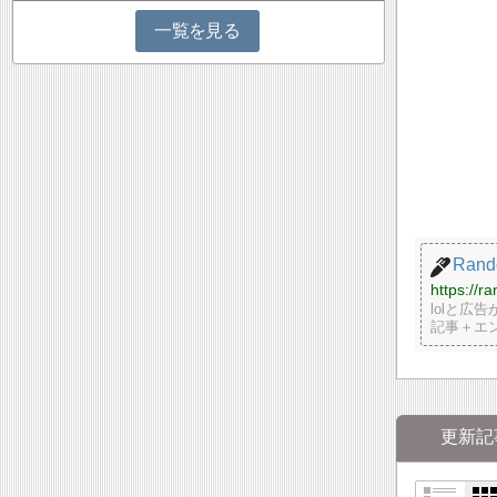
一覧を見る
Rand
https://r
lolと
記事＋エ
更新記