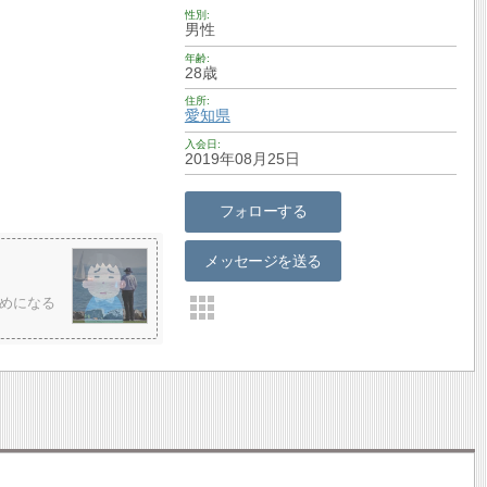
性別
男性
年齢
28歳
住所
愛知県
入会日
2019年08月25日
フォローする
メッセージを送る
ためになる