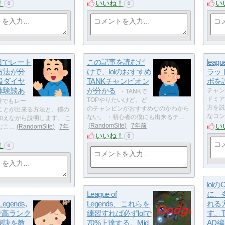
！
いいね！
い
0
0
１日でレート
この記事を読むだ
leagu
方法が分
けで、lolのおすすめ
ラッ
役ダイヤ
TANKチャンピオン
ボを
体験談あ
が分かる
チャン
・TANKで
ドミア
TOPやりたいけど、ど
誰でもレー
方を説
のチャンピンがおすすめなのかわから
ことが出来る方法と、僕の
なコン
ない。 ・初心者の僕にも出来るチ…
加えながら説明します。 こ
い
RandomSite
7年前
むこ…
RandomSite
7年
いいね！
0
！
0
lol
League of
に、
 Legends,
Legends、これらを
れる
yで高ランク
練習すれば必ずlolで
す。T
秘訣を教
70%上達する。Mid
AD編