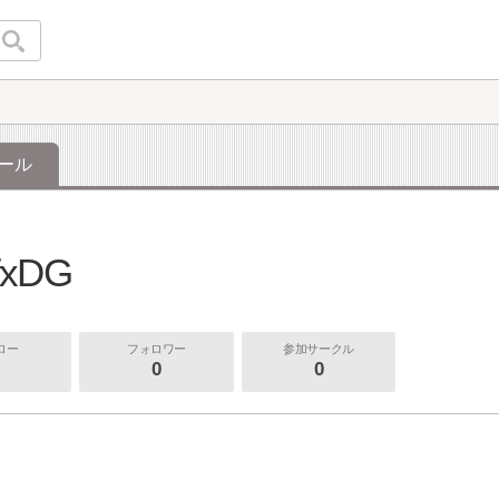
ール
fxDG
ロー
フォロワー
参加サークル
0
0