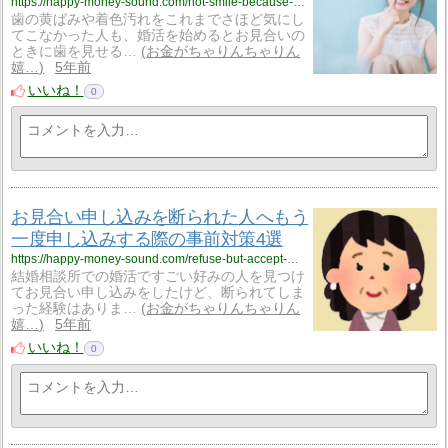
https://happy-money-sound.com/not-smile-because-of-teeth-yellow/
歯の黄ばみや着色汚れをこれまでさほど気にし
てこなかった人も、婚活を始めるとお見合いの
ときに歯を見せる…
お金がちゃりんちゃりん
嬉…
5年前
いいね！
0
お見合い申し込みを断られた人へもう
一度申し込みする際の事前対策4選
https://happy-money-sound.com/refuse-but-accept-marriage-interview/
結婚相談所での婚活ですごい好みの人を見つけ
てお見合い申し込みをしたけど、断られてしま
った経験はありま…
お金がちゃりんちゃりん
嬉…
5年前
いいね！
0