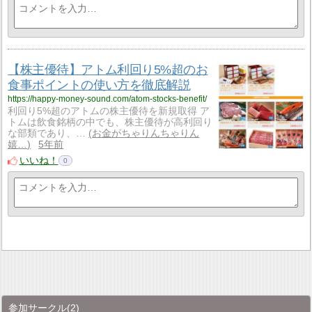
【株主優待】アトム利回り5%超のお
食事ポイントの使い方を徹底解説
https://happy-money-sound.com/atom-stocks-benefit/
利回り5%超のアトムの株主優待を新規取得 ア
トムは飲食銘柄の中でも、株主優待が高利回り
な部類であり、…
お金がちゃりんちゃりん
嬉…
5年前
いいね！
0
参加サークル
(2)