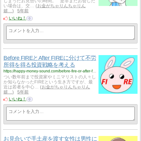
しまったお見合いの時間。 是非またお会した
い場合は、交…
お金がちゃりんちゃりん
嬉…
5年前
いいね！
0
Before FIREとAfter FIREに分けて不労
所得を得る投資戦略を考える
https://happy-money-sound.com/before-fire-or-after-fire/
つい数年前まで投資家やミニマリストの人々し
か知らなかったFIREという生き方ですが、最
近は若者を中心…
お金がちゃりんちゃりん
嬉…
5年前
いいね！
0
お見合いで手土産を渡す女性は男性に