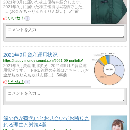
2021年9月に届いた株主優待を紹介します。
2021年9月に届いた株主優待は4銘柄でした。
…
お金がちゃりんちゃりん嬉…
5年前
いいね！
1
2021年9月資産運用状況
https://happy-money-sound.com/2021-09-portfolio/
2021年9月資産運用状況 2021年9月の資産運
用状況です。 FIRE銘柄の定義はこちら …
お
金がちゃりんちゃりん嬉…
5年前
いいね！
1
歯の色が黄色いとお見合いでお断りさ
れる理由と対策4選