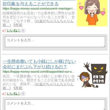
好印象を与えることができる
https://happy-money-sound.com/souvenir-marriage-interview/
結婚相談所のお見合いでは基本的に男性がお茶
代を支払うルールになっていることが多く、女
性は「ごちそう様…
お金がちゃりんちゃりん
嬉…
5年前
いいね！
0
一生懸命働いても小銭にしか稼げない
会社にまだぶら下がり続けるの？
https://happy-money-sound.com/disappointed-our-union/
先日、一生懸命働いても小銭にしか稼げない会
社の組合から、勤労することが正義である前提
みたいな、意味不…
お金がちゃりんちゃりん
嬉…
5年前
いいね！
0