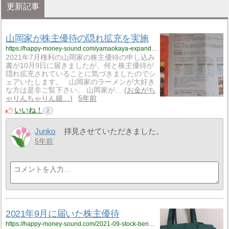
更新記事
山岡家が株主優待の隠れ拡充を実施
https://happy-money-sound.com/yamaokaya-expand-stock-benefits/
2021年7月権利の山岡家の株主優待の申し込み
書が10月9日に届きましたが、何と株主優待が
隠れ拡充されていることに気づきましたのでシ
ェアいたします。 山岡家のラーメンが大好き
な方は是非ご覧下さい。 山岡家が…
お金がち
ゃりんちゃりん嬉…
5年前
いいね！
2
Junko
拝見させていただきました。
5年前
2021年9月に届いた株主優待
https://happy-money-sound.com/2021-09-stock-benefits/