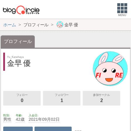
MENU
ホーム
プロフィール
金早 優
プロフィール
Yu_Kanehaya
金早 優
フォロー
フォロワー
参加サークル
0
1
2
性別
年齢
入会日
男性
42歳
2021年09月02日