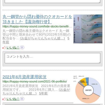
丸一鋼管から隠れ優待のクオカードを
頂きました【議決権行使】
https://happy-money-sound.com/hide-stocks-benefit-maruichikokan/
丸一鋼管の隠れ株主優待はクオカード 丸一鋼
管は中間と期末合わせて80円(2022年3月期)の
配当金を…
お金がちゃりんちゃりん嬉…
5
年前
いいね！
0
2021年6月資産運用状況
https://happy-money-sound.com/2021-06-portfolio/
2021年6月資産運用状況 2021年6月の資産運
用状況です。 2021年6月に購入…
お金が
ちゃりんちゃりん嬉…
5年前
いいね！
0