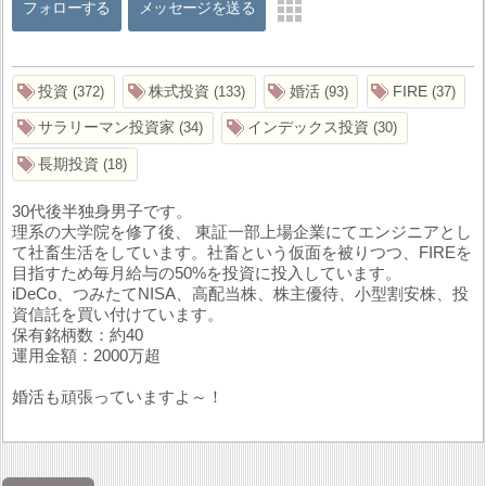
フォローする
メッセージを送る
投資
株式投資
婚活
FIRE
372
133
93
37
サラリーマン投資家
インデックス投資
34
30
長期投資
18
30代後半独身男子です。
理系の大学院を修了後、 東証一部上場企業にてエンジニアとし
て社畜生活をしています。社畜という仮面を被りつつ、FIREを
目指すため毎月給与の50%を投資に投入しています。
iDeCo、つみたてNISA、高配当株、株主優待、小型割安株、投
資信託を買い付けています。
保有銘柄数：約40
運用金額：2000万超
婚活も頑張っていますよ～！