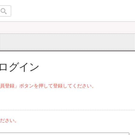
 ログイン
会員登録」ボタンを押して登録してください。
ください。