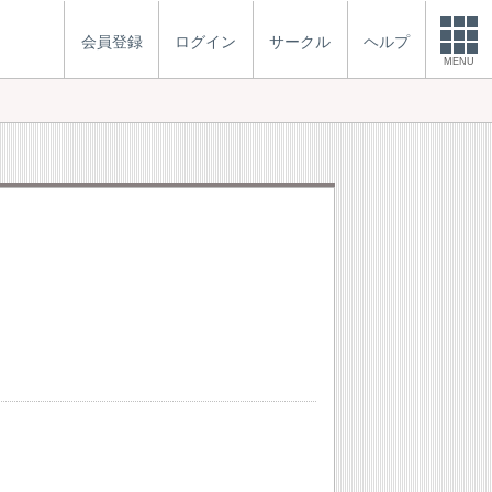
会員登録
ログイン
サークル
ヘルプ
MENU