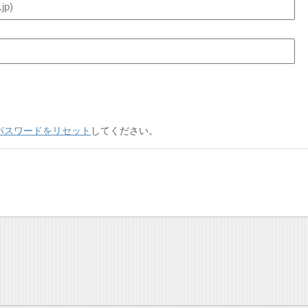
パスワードをリセット
してください。