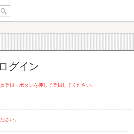
 ログイン
会員登録」ボタンを押して登録してください。
ください。