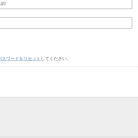
パスワードをリセット
してください。