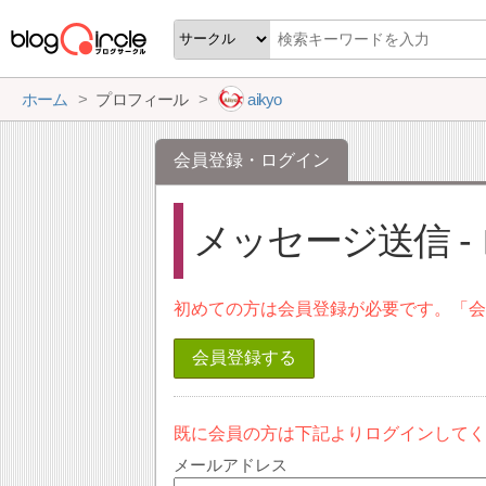
ホーム
プロフィール
aikyo
会員登録・ログイン
メッセージ送信 -
初めての方は会員登録が必要です。「
会員登録する
既に会員の方は下記よりログインして
メールアドレス