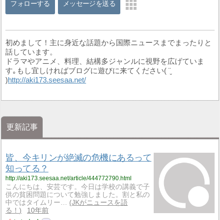
フォローする
メッセージを送る
初めまして！主に身近な話題から国際ニュースまでまったりと
話しています。
ドラマやアニメ、料理、結構多ジャンルに視野を広げていま
す｡もし宜しければブログに遊びに来てください( ¨̮
)
http://aki173.seesaa.net/
更新記事
皆、今キリンが絶滅の危機にあるって
知ってる？
http://aki173.seesaa.net/article/444772790.html
こんにちは、安芸です。今日は学校の講義で子
供の貧困問題について勉強しました。割と私の
中ではタイムリー…
JKがニュースを語
る！
10年前