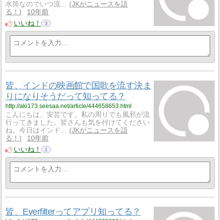
水筒なのでいつ流…
JKがニュースを語
る！
10年前
いいね！
3
皆、インドの映画館で国歌を流す決ま
りになりそうだって知ってる？
http://aki173.seesaa.net/article/444658653.html
こんにちは、安芸です。私の周りでも風邪が流
行ってきました。皆さんも気を付けてください
ね。今日はインド…
JKがニュースを語
る！
10年前
いいね！
1
皆、Everfilterってアプリ知ってる？