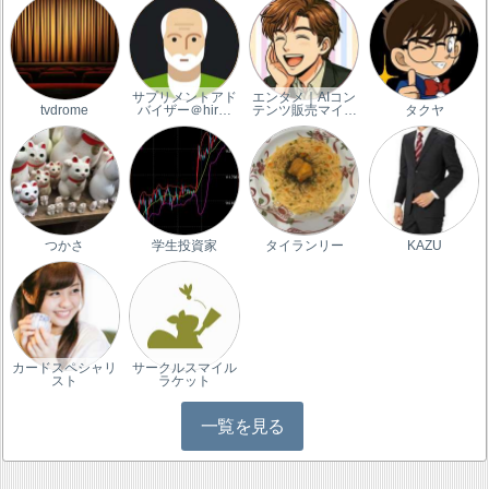
サプリメントアド
エンタメ｜AIコン
tvdrome
バイザー＠hir…
テンツ販売マイ…
タクヤ
つかさ
学生投資家
タイランリー
KAZU
カードスペシャリ
サークルスマイル
スト
ラケット
一覧を見る