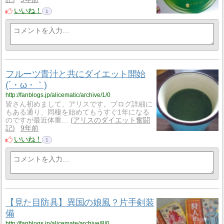
いいね！
1
フルーツ青汁と共にダイエット開始
(´・ω・｀)
http://fanblogs.jp/alicematic/archive/1/0
皆さん初めまして、アリスです。ブログ詳細に
もある通り、同棲を始めてもうすぐ1年になる
のですが最近体重…
アリスのダイエット奮闘
記
9年前
いいね！
1
【見た目防具】異国の娘風？片手剣装
備
http://fanblogs.jp/alicemate/archive/8/0