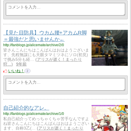
【見た目防具】ウカム腰+アカムR脚
＝最強だと思いませんか←
http://fanblogs.jp/alicemate/archive/2/0
皆さんこんにちはこんばんはおはようございま
す、先程無謀にも天眼タマミツネにソロ(初見)
で挑み5分も経…
アリスが逝く！まったり
狩…
9年前
いいね！
2
自己紹介的なアレ。
http://fanblogs.jp/alicemate/archive/1/0
私自己紹介ってめっちゃくちゃ苦手なんですよ
ね皆さんこんにちはこんばんはおはようござい
ます、自称3乙(…
アリスが逝く！まったり