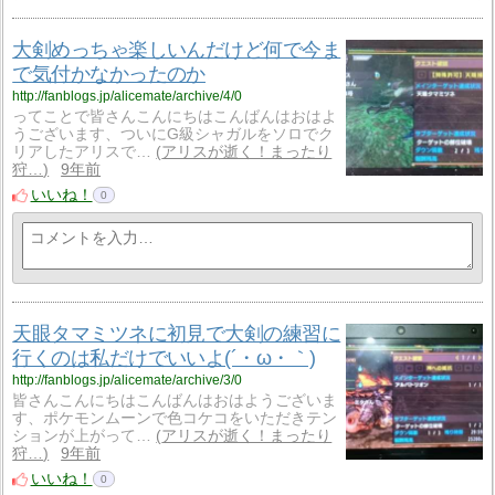
大剣めっちゃ楽しいんだけど何で今ま
で気付かなかったのか
http://fanblogs.jp/alicemate/archive/4/0
ってことで皆さんこんにちはこんばんはおはよ
うございます、ついにG級シャガルをソロでク
リアしたアリスで…
アリスが逝く！まったり
狩…
9年前
いいね！
0
天眼タマミツネに初見で大剣の練習に
行くのは私だけでいいよ(´・ω・｀)
http://fanblogs.jp/alicemate/archive/3/0
皆さんこんにちはこんばんはおはようございま
す、ポケモンムーンで色コケコをいただきテン
ションが上がって…
アリスが逝く！まったり
狩…
9年前
いいね！
0