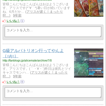
皆様こんにちはこんばんはおはようございま
す、アリスです(*´∀｀*)暑い日が続いています
ね、6月だか…
アリスが逝く！まったり
狩…
9年前
いいね！
1
G級アルバトリオン行ってやんよ
（○д○）
http://fanblogs.jp/alicemate/archive/7/0
皆様こんにちはこんばんはおはようございま
す、アリスです。(｀・∀・´)昨日は彼氏とツイ
キャスでモンハ…
アリスが逝く！まったり
狩…
9年前
いいね！
0