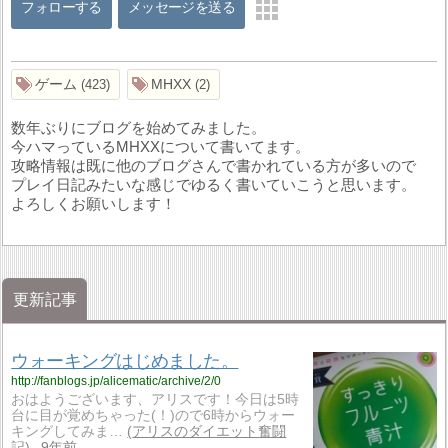
フォローする
メッセージを送る
ゲーム
MHXX
423
2
数年ぶりにブログを始めてみました。
今ハマっているMHXXについて書いてます。
攻略情報は既に他のブログさんで書かれている方が多いので
プレイ日記みたいな感じでゆるく書いていこうと思います。
よろしくお願いします！
更新記事
ウォーキングはじめました。
http://fanblogs.jp/alicematic/archive/2/0
おはようございます、アリスです！今日は5時
台に目が覚めちゃった(！)ので6時からウォー
キングしてみま…
アリスのダイエット奮闘
記
9年前