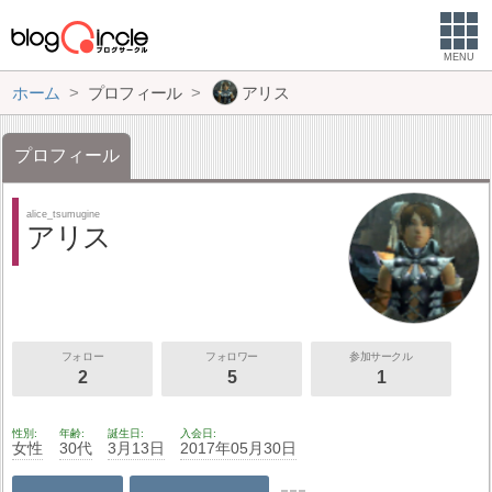
MENU
ホーム
プロフィール
アリス
プロフィール
alice_tsumugine
アリス
フォロー
フォロワー
参加サークル
2
5
1
性別
年齢
誕生日
入会日
女性
30代
3月13日
2017年05月30日