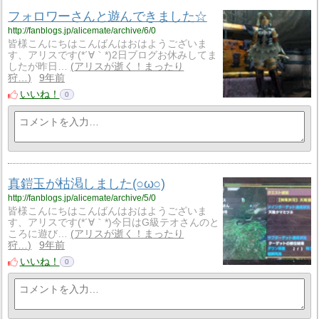
フォロワーさんと遊んできました☆
http://fanblogs.jp/alicemate/archive/6/0
皆様こんにちはこんばんはおはようございま
す、アリスです(*´∀｀*)2日ブログお休みしてま
したが昨日…
アリスが逝く！まったり
狩…
9年前
いいね！
0
真鎧玉が枯渇しました(○ω○)
http://fanblogs.jp/alicemate/archive/5/0
皆様こんにちはこんばんはおはようございま
す、アリスです(*´∀｀*)今日はG級テオさんのと
ころに遊び…
アリスが逝く！まったり
狩…
9年前
いいね！
0