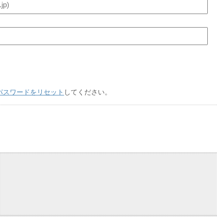
パスワードをリセット
してください。