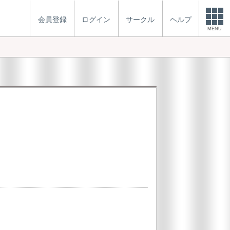
会員登録
ログイン
サークル
ヘルプ
MENU