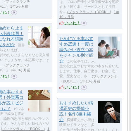
…
ブッククランチ
は、プロの声優や人気俳優が本を朗読
OK…
1年5ヶ月前
する「聴く本」サービスとして注目
いね！
を…
ブッククランチ（BOOK…
1年
0
10ヶ月前
いいね！
0
始めたら止ま
い小説10選！
ためになる本おす
になれる話題
すめ25選！一度は
品を紹介
読書
読みたい役立つ本
味といえば、一
をジャンル別で紹
始めたら止まらなくなる没入感
いでしょうか。本記事では、そ
介
この記事では、人
…
ブッククランチ
生の役に立つおすすめの本を紹介いた
OK…
1年10ヶ月前
します。仕事、自分磨き、お金、恋
いね！
愛、歴史など、さ…
ブッククランチ
0
（BOOK…
1年10ヶ月前
いいね！
0
周の本おすす
0選！外資系コ
ルが説くビジ
おすすめしたい横
とは？
溝正史の探偵小
ビジネ
説！名作8選も紹
界で成功を収め
、論理的思考と感性のバランス
介
横溝正史の小説は
です。そんな新しい時代のビジ
映画やドラマなど、多
ブッククランチ（BOOK…
1
くの作品が映像化されています。なじ