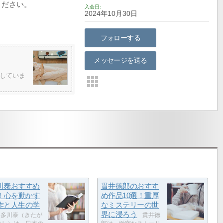
ください。
入会日
2024年10月30日
フォローする
メッセージを送る
していま
川泰おすすめ
貫井徳郎のおすす
選！心を動かす
め作品10選！重厚
作と人生の学
なミステリーの世
界に浸ろう
多川泰（きたが
貫井徳