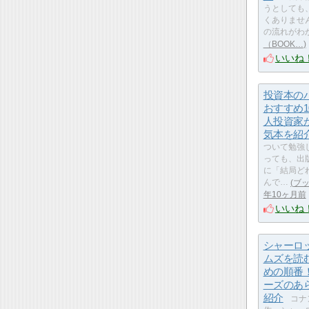
うとしても
くありませ
の流れがわ
（BOOK…
いいね
投資本の
おすすめ1
人投資家
気本を紹
ついて勉強
っても、出
に「結局ど
んで…
ブッ
年10ヶ月前
いいね
シャーロ
ムズを読
めの順番
ーズのあ
紹介
コナ