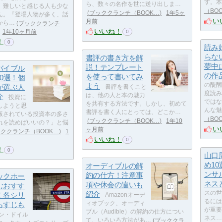
す。本
ら、数々の名作を世に送り出しま…
、難しいと感じる人も少な
（BO
ブッククランチ（BOOK…
1年5ヶ
ん。『登場人物が多く、話
い
月前
から…
ブッククランチ
いいね！
1年10ヶ月前
0
！
0
読み
らな
書評の書き方を解
夢中
説！テンプレート
バイブル
の作
を使って書いてみ
0選！個
よう
の醍醐
が選ぶ人
書評を書くこと
度読み
介
は、他の人と本の魅力
投資に
ではな
を共有する方法です。しかし、初めて
しようと思
んな魅
書評を書く人にとっては、どこか…
版されている投資本の多さ
（BO
ブッククランチ（BOOK…
1年10
れを読めばいいの？」と悩
い
ヶ月前
ククランチ（BOOK…
1
いいね！
0
！
0
山口
め1
オーディブルの解
ンサ
約の仕方！注意事
ックホー
ネス
項や休会の違いも
むおすす
紹介
スの世
！各シリ
Amazonオーデ
るには
らすじも
ィオブック、オーディ
が重要
ブル（Audible）の解約の仕方につい
ン・ドイル
ネス…
て、いろいろ方法があ…
ブッククラ