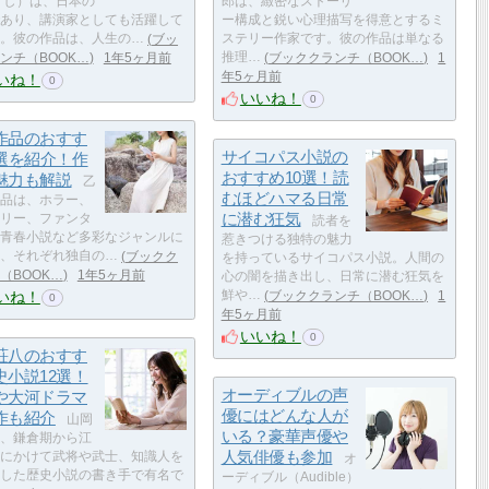
すし）は、日本の
郎は、緻密なストーリ
あり、講演家としても活躍して
ー構成と鋭い心理描写を得意とするミ
。彼の作品は、人生の…
ブッ
ステリー作家です。彼の作品は単なる
ンチ（BOOK…
1年5ヶ月前
推理…
ブッククランチ（BOOK…
1
年5ヶ月前
いね！
0
いいね！
0
作品のおすす
サイコパス小説の
0選を紹介！作
おすすめ10選！読
魅力も解説
乙
むほどハマる日常
品は、ホラー、
に潜む狂気
リー、ファンタ
読者を
青春小説など多彩なジャンルに
惹きつける独特の魅力
、それぞれ独自の…
ブックク
を持っているサイコパス小説。人間の
（BOOK…
1年5ヶ月前
心の闇を描き出し、日常に潜む狂気を
いね！
鮮や…
ブッククランチ（BOOK…
1
0
年5ヶ月前
いいね！
0
荘八のおすす
史小説12選！
オーディブルの声
や大河ドラマ
優にはどんな人が
作も紹介
山岡
いる？豪華声優や
、鎌倉期から江
人気俳優も参加
にかけて武将や武士、知識人を
オ
した歴史小説の書き手で有名で
ーディブル（Audible）