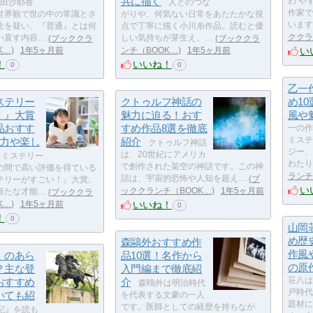
共に描く
わ や
田沙耶香
人とのつな
作家で
世界観で世の中の常識とさ
がりや、何気ない日常をあたたかな視
います
念を疑い、『普通』とは何
点で丁寧に描く小川糸作品。読むと優
ククラ
い直す内容…
ブッククラ
しい気持ちが芽生え、…
ブッククラ
い
K…
1年5ヶ月前
ンチ（BOOK…
1年5ヶ月前
！
いいね！
0
0
乙一
ステリー
クトゥルフ神話の
め1
！』大賞
魅力に迫る！おす
風や
品おすす
すめ作品8選を徹底
一の作
魅力や楽し
紹介
ミステ
クトゥルフ神話
ジー、
は、20世紀にアメリカ
ミステリー
わたり
で創作された架空の神話です。この神
の間で高い評価を得ている
ランチ
話は、宇宙的恐怖や人知を超え…
ブ
テリーがすごい！』大賞。
い
ッククランチ（BOOK…
1年5ヶ月前
新たな才能…
ブッククラ
いいね！
K…
1年5ヶ月前
0
！
0
山岡
め歴
森鷗外おすすめ作
作風
』のあら
品10選！名作から
の原
？主な登
入門編まで徹底紹
おすすめ
介
荘八は
森鴎外は明治時代
戸時代
いても紹
を代表する文豪の一人
題材に
です。医師としての経歴を持ちなが
記』を読も