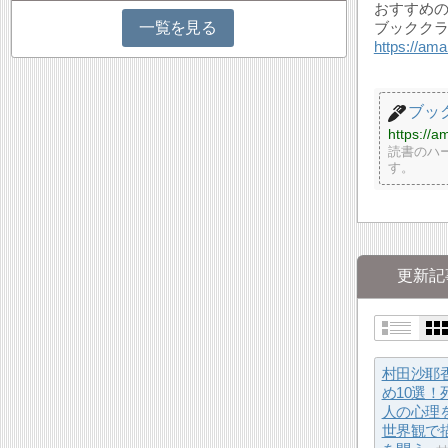
おすすめ
ブックク
一覧を見る
https://ama
ブッ
https://a
読書のハ
す。
更新記
村田沙耶
め10選！
人の心理
世界観で