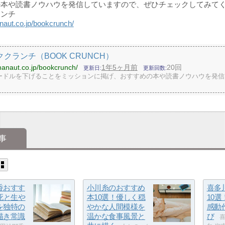
の本や読書ノウハウを発信していますので、ぜひチェックしてみて
ランチ
naut.co.jp/bookcrunch/
ククランチ（BOOK CRUNCH）
manaut.co.jp/bookcrunch/
1年5ヶ月前
20回
更新日
更新回数
ードルを下げることをミッションに掲げ、おすすめの本や読書ノウハウを発信
事
香おすす
小川糸のおすすめ
喜多
死と生や
本10選！優しく穏
10
を独特の
やかな人間模様を
感動
描き常識
温かな食事風景と
び
喜