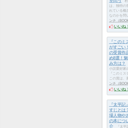
を問う
村
は、独特の
れている概
なのかを問
ンチ（BOO
いいね
『このミ
がすごい
の受賞作
め8選！
み方は？
小説愛好家
『このミス
この賞は、
ンチ（BOO
いいね
『太平記
すじとは
場人物や
の本につ
介
『太平