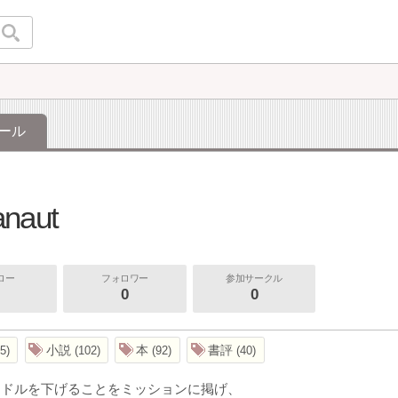
ール
naut
ロー
フォロワー
参加サークル
0
0
小説
本
書評
5
102
92
40
ードルを下げることをミッションに掲げ、