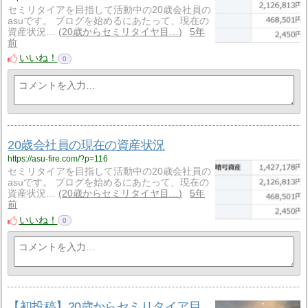
セミリタイアを目指して活動中の20歳会社員の
asuです。 ブログを始めるにあたって、現在の
資産状況…
20歳からセミリタイヤ目…
5年
前
いいね！
0
20歳会社員の現在の資産状況
https://asu-fire.com/?p=116
セミリタイアを目指して活動中の20歳会社員の
asuです。 ブログを始めるにあたって、現在の
資産状況…
20歳からセミリタイヤ目…
5年
前
いいね！
0
【初投稿】20歳からセミリタイア目