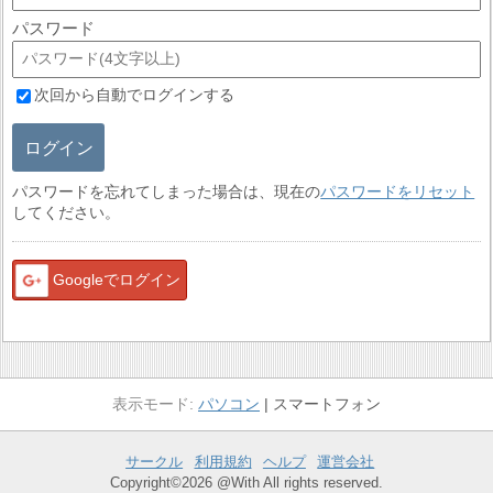
パスワード
次回から自動でログインする
ログイン
パスワードを忘れてしまった場合は、現在の
パスワードをリセット
してください。
Googleでログイン
パソコン
スマートフォン
サークル
利用規約
ヘルプ
運営会社
Copyright©2026 @With All rights reserved.