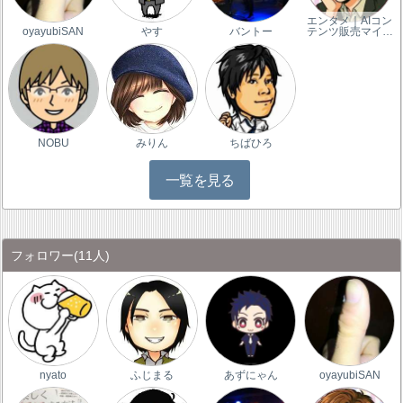
エンタメ｜AIコン
oyayubiSAN
やす
バントー
テンツ販売マイ…
NOBU
みりん
ちばひろ
一覧を見る
フォロワー
(11人)
nyato
ふじまる
あずにゃん
oyayubiSAN