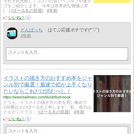
それぞれ比較してコスパの良いペンタブや液タ
ブをご紹介します。 今年は世界的な物価上昇
[…]
ぼーる丸の部屋
4年前
いいね！
1
どんぱっち
はてぶ応援ポチです(*'▽')
3年前
イラストの描き方のおすすめ本をジャ
ンル別で厳選！最速で絵が上手くなり
たいならこれだけ読むべし！
https://www.ballmaru.com/illust/illust-book
どうも、イラストの描き方の本を買い集めて
100冊以上のぼーる丸と申します。 私、画力は
ともかくイラス…
ぼーる丸の部屋
4年前
いいね！
1