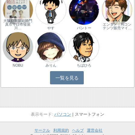
大阪府京阪結婚門
真市守口市寝屋
エンタメ｜AIコン
川…
やす
バントー
テンツ販売マイ…
NOBU
みりん
ちばひろ
一覧を見る
パソコン
スマートフォン
サークル
利用規約
ヘルプ
運営会社