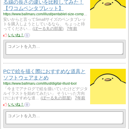
る線の長さの違いを比較してみた！
【ワコムペンタブレット】
https://www.ballmaru.com/illust/pentablet-size-comparison
安いからと言ってSmallサイズのペンタブレッ
トを購入しようとしているなら、 ちょっと待
ってください…
ぼーる丸の部屋
7年前
いいね！
1
PCで絵を描く際におすすめな道具と
ソフトウェアまとめ
https://www.ballmaru.com/illust/digital-illust-tool
「今までアナログで絵を描いていたけどデジタ
ルイラストを始めてみたい」 そういった方向
けにおすすめな道…
ぼーる丸の部屋
7年前
いいね！
0