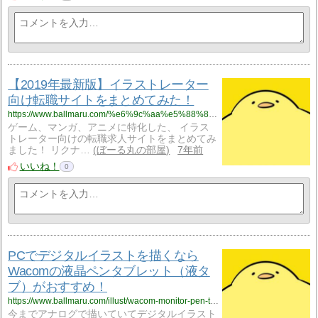
【2019年最新版】イラストレーター
向け転職サイトをまとめてみた！
https://www.ballmaru.com/%e6%9c%aa%e5%88%86%e9%a1%9e/%e3%80%902019%e5%b9%b4%e6%9c%80%e6%96%b0%e7%89%88%e3%80%91%e3%82%a4%e3%83%a9%e3%82%b9%e3%83%88%e3%83%ac%e3%83%bc%e3%82%bf%e3%83%bc%e5%90%91%e3%81%91%e8%bb%a2%e8%81%b7%e3%82%b5%e3%82%a4%e3%83%88
ゲーム、マンガ、アニメに特化した、 イラス
トレーター向けの転職求人サイトをまとめてみ
ました！ リクナ…
ぼーる丸の部屋
7年前
いいね！
0
PCでデジタルイラストを描くなら
Wacomの液晶ペンタブレット（液タ
ブ）がおすすめ！
https://www.ballmaru.com/illust/wacom-monitor-pen-tablet
今までアナログで描いていてデジタルイラスト