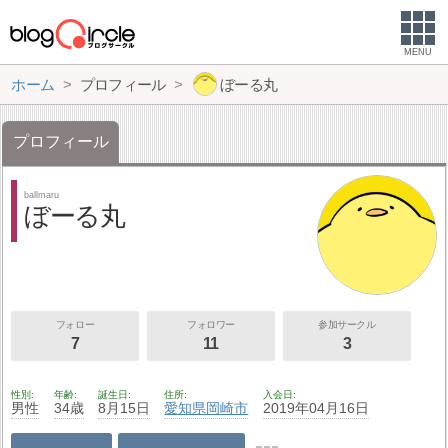
MENU
ホーム
プロフィール
ぼーる丸
プロフィール
ballmaru
ぼーる丸
フォロー
フォロワー
参加サークル
7
11
3
性別
年齢
誕生日
住所
入会日
男性
34歳
8月15日
愛知県
岡崎市
2019年04月16日