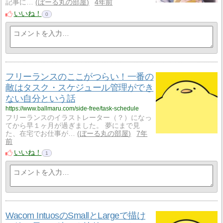
記事に…
ぼーる丸の部屋
4年前
いいね！
0
フリーランスのここがつらい！一番の
敵はタスク・スケジュール管理ができ
ない自分という話
https://www.ballmaru.com/side-free/task-schedule
フリーランスのイラストレーター（？）になっ
てから早１ヶ月が過ぎました。 夢にまで見
た、在宅でお仕事が…
ぼーる丸の部屋
7年
前
いいね！
1
Wacom IntuosのSmallとLargeで描け