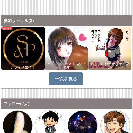
参加サークル
(3)
４コマ・イラスト描いて
気ままにお絵かきサーク
アフィリエイト
ます
ル
一覧を見る
フォロー
(7人)