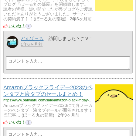
ブログ『ぼーる丸の部屋』を閉鎖致します。
読者の皆様、短い間でしたが弊ブログをご愛読
いただきありがとうございました。 サーバー
の契約満了 […]
ぼーる丸の部屋
2年6ヶ月前
いいね！
2
どんぱっち
訪問しましたヽ(*´∀｀
1年6ヶ月前
Amazonブラックフライデー2023のペ
ンタブと液タブのセールまとめ！
https://www.ballmaru.com/sale/amazon-black-friday-pentablet
Amazonブラックフライデー2023にて各メーカ
ーのペンタブ・液タブセールが開催されます！
当記事…
ぼーる丸の部屋
2年9ヶ月前
いいね！
1