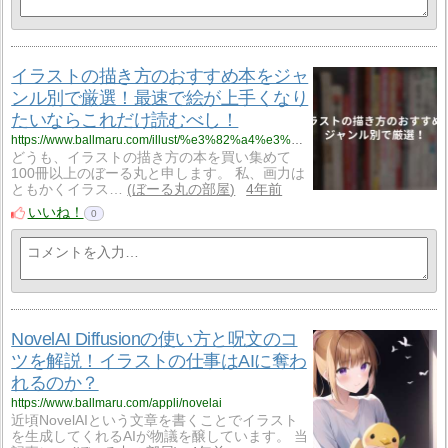
イラストの描き方のおすすめ本をジャ
ンル別で厳選！最速で絵が上手くなり
たいならこれだけ読むべし！
https://www.ballmaru.com/illust/%e3%82%a4%e3%83%a9%e3%82%b9%e3%83%88%e3%81%ae%e6%8f%8f%e3%81%8d%e6%96%b9%e3%81%ae%e3%81%8a%e3%81%99%e3%81%99%e3%82%81%e6%9c%ac%e3%82%92%e3%82%b8%e3%83%a3%e3%83%b3%e3%83%ab%e5%88%a5%e3%81%a7%e5%8e%b3
どうも、イラストの描き方の本を買い集めて
100冊以上のぼーる丸と申します。 私、画力は
ともかくイラス…
ぼーる丸の部屋
4年前
いいね！
0
NovelAI Diffusionの使い方と呪文のコ
ツを解説！イラストの仕事はAIに奪わ
れるのか？
https://www.ballmaru.com/appli/novelai
近頃NovelAIという文章を書くことでイラスト
を生成してくれるAIが物議を醸しています。 当