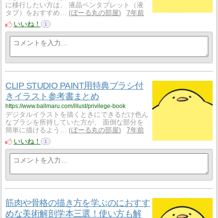
に移行したい方は、 液晶ペンタブレット（液
タブ）をおすすめ…
ぼーる丸の部屋
7年前
いいね！
1
CLIP STUDIO PAINT用特典ブラシ付
きイラスト参考書まとめ
https://www.ballmaru.com/illust/privilege-book
デジタルイラストを描くときにできるだけ色ん
なブラシを所持していた方が、 面倒な部分を
簡単に描けるよう…
ぼーる丸の部屋
7年前
いいね！
1
筋肉や骨格の描き方を学ぶのにおすす
めな美術解剖学本三選！使い方も解