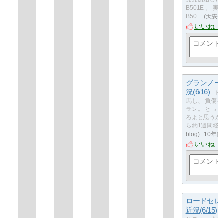
B501E 。
B50…
大安
いいね
グランノ
況(6/16)
馬し、 負
ラン。 と
ろよと思う
ら約1週間経
blog
10年
いいね
ロードセ
近況(6/15)