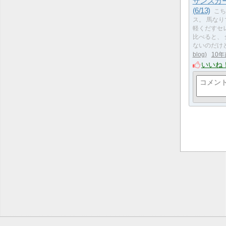
ザンスカ
(6/13)
こ
ス。 馬なり
軽くだすセ
比べると、
ないのだけ
blog
10年
いいね