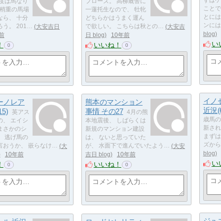
ずはゲ
今度は馬なり
プローズ。 高柳厩舎に
ことで
 稍重の馬場
一蓮托生なので、 牡牝
とには
なら、 十分
どちらかはうまく運ん
ンには
う。 201…
大安吉日
で欲しい。 こちらは秋との…
大安吉
blog
前
日 blog
10年前
い
！
いいね！
0
0
イノ
ーノレア
熊本のマンション
近況(6
5)
事情 その27
英アス
4月の熊
歳馬の
の、 エイシ
本地震後、 しばらくは
新され
まさかのシ
新規のマンション建設
まずは
。 逃げ馬の
は、 ないと思っていた
ズから。
言おうか、 嵌らなけ…
大
が、 水面下で進んでいたよう…
大安
blog
10年前
吉日 blog
10年前
い
！
いいね！
0
0