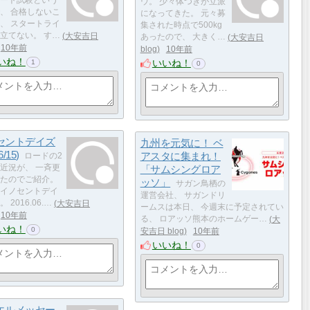
ート試験という
ウ。 少々体つきが立派
、 合格しないこ
になってきた。 元々募
、 スタートライ
集された時点で500kg
立てない。 す…
大安吉日
あったので、 大きく…
大安吉日
10年前
blog
10年前
いね！
いいね！
1
0
セントデイズ
九州を元気に！ ベ
/15)
アスタに集まれ！
ロードの2
近況が、 一斉更
「サムシングロア
たのでご紹介。
ッソ」
サガン鳥栖の
イノセントデイ
運営会社、 サガンドリ
 2016.06.…
大安吉日
ームスは本日、 今週末に予定されてい
10年前
る、 ロアッソ熊本のホームゲー…
大
いね！
0
安吉日 blog
10年前
いいね！
0