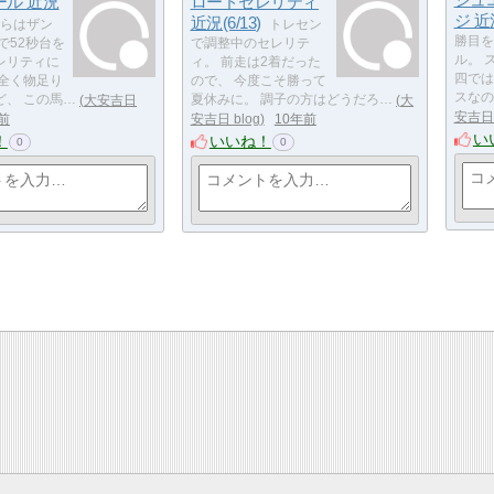
ジュ
ール 近況
ロードセレリティ
ジ 近況
近況(6/13)
ちらはザン
トレセン
勝目を
で52秒台を
で調整中のセレリテ
ル。 
レリティに
ィ。 前走は2着だった
四では
 全く物足り
ので、 今度こそ勝って
スなの
ど、 この馬…
大安吉日
夏休みに。 調子の方はどうだろ…
大
安吉日 
前
安吉日 blog
10年前
い
！
いいね！
0
0