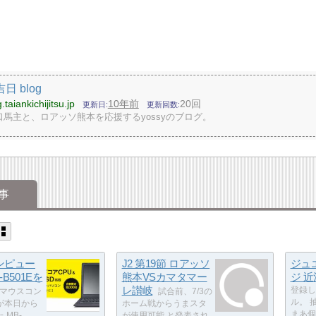
日 blog
g.taiankichijitsu.jp
10年前
20回
更新日
更新回数
馬主と、ロアッソ熊本を応援するyossyのブログ。
事
ンピュー
J2 第19節 ロアッソ
ジュ
B501Eを
熊本VSカマタマー
ジ 近況
レ讃岐
登録し
マウスコン
試合前、7/3の
ル。 
が本日から
ホーム戦からうまスタ
まあ個
 MB-
が使用可能 と発表され