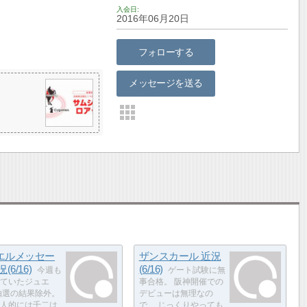
入会日
2016年06月20日
フォローする
メッセージを送る
エルメッセー
ザンスカール 近況
(6/16)
(6/16)
今週も
ゲート試験に無
ていたジュエ
事合格。 阪神開催での
抽選の結果除外。
デビューは無理なの
人的には千二は
で、 じっくりやっても