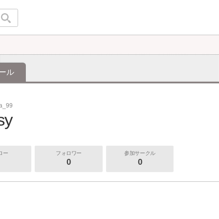
ール
sa_99
sy
ロー
フォロワー
参加サークル
0
0