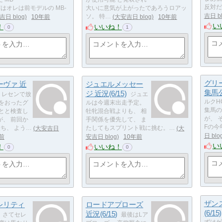
反対だ
 実はオレは前モデルの MB-
大いに意気が上がったであろうロアッ
吉日 b
吉日 blog
10年前
ソ。 特…
大安吉日 blog
10年前
い
！
いいね！
0
1
グリー
ーヴァ 近
ジュエルメッセー
集馬
ジ 近況(6/15)
トレセンで放
ジュエ
ルクH
傷をおったグ
ルは今週末出走予定。
集馬の
っとと検査し
牡牝混合戦よりも、 相
が、 
が、 前回か
手関係を優先して、 ま
Fの今
ち、 よう…
大安吉日
たしてもスプリント戦に挑む。…
大
日 blo
前
安吉日 blog
10年前
い
！
いいね！
0
0
ザン
レリティ
ロードアプローズ
(6/15)
近況(6/15)
さてセレ
最後はLア