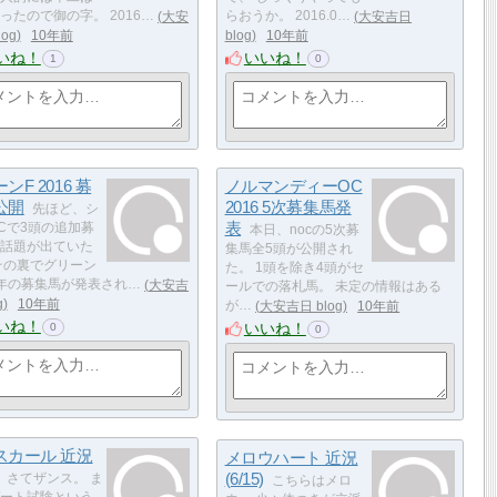
ったので御の字。 2016…
大安
らおうか。 2016.0…
大安吉日
log
10年前
blog
10年前
いね！
いいね！
1
0
ンF 2016 募
ノルマンディーOC
公開
2016 5次募集馬発
先ほど、シ
表
Cで3頭の追加募
本日、nocの5次募
話題が出ていた
集馬全5頭が公開され
その裏でグリーン
た。 1頭を除き4頭がセ
年の募集馬が発表され…
大安吉
ールでの落札馬。 未定の情報はある
g
10年前
が…
大安吉日 blog
10年前
いね！
いいね！
0
0
スカール 近況
メロウハート 近況
(6/15)
さてザンス。 ま
こちらはメロ