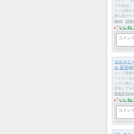
リティ、 
で51秒台。
でこの時計
勝ち負けだろ
blog
10年
いいね
エルカミ
ル 近況(6/1
コット開催
ンヒカリは
ンガリ負け
宿命とでも
安吉日 blog
いいね