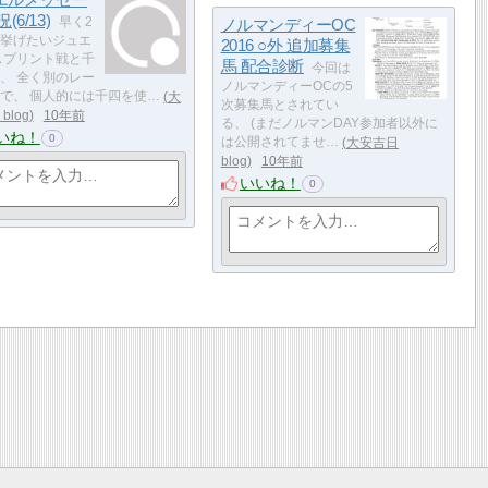
エルメッセー
(6/13)
早く2
ノルマンディーOC
挙げたいジュエ
2016 ○外 追加募集
スプリント戦と千
馬 配合診断
今回は
、 全く別のレー
ノルマンディーOCの5
で、 個人的には千四を使…
大
次募集馬とされてい
blog
10年前
る、 (まだノルマンDAY参加者以外に
いね！
0
は公開されてませ…
大安吉日
blog
10年前
いいね！
0