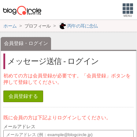
MENU
ホーム
プロフィール
丙午の耳に念仏
会員登録・ログイン
メッセージ送信 - ログイン
初めての方は会員登録が必要です。「会員登録」ボタンを
押して登録してください。
会員登録する
既に会員の方は下記よりログインしてください。
メールアドレス