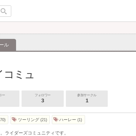
ール
イコミュ
ロー
フォロワー
参加サークル
3
1
ツーリング
ハーレー
70
21
1
は。ライダーズコミュニティです。