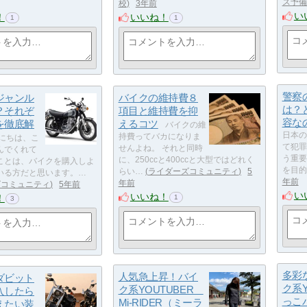
ス予備
校
3年前
い
！
いいね！
1
1
警察
ジャンル
バイクの維持費８
は？
？それぞ
項目と維持費を抑
容な
を徹底解
えるコツ
バイクの維
日本の
持費ってバカになりま
にちは、こ
て犯罪
せんよね。 それと同時
んでくれて
う重要
に、250ccと400ccと大型ではどれく
ことは、バイクを購入しよ
を目的
らい…
ライダーズコミュニティ
5
いる方だと思います。…
年前
年前
ズコミュニティ
5年前
い
いいね！
！
1
3
多彩
人気急上昇！バイ
ダビット
ク系Y
ク系YOUTUBER
入したら
っこ
Mi-RIDER（ミーラ
えたい装