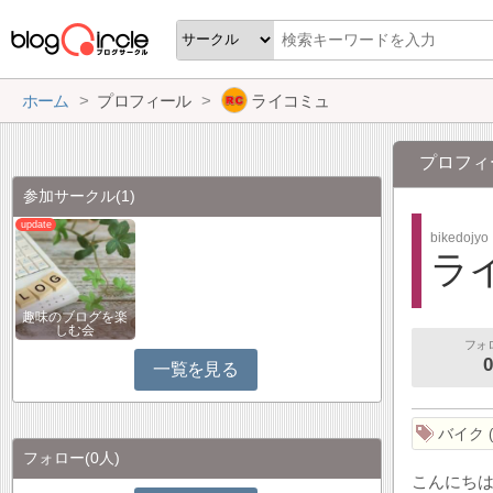
ホーム
プロフィール
ライコミュ
プロフィ
参加サークル
(1)
bikedojyo
ラ
趣味のブログを楽
しむ会
フォ
0
一覧を見る
バイク
フォロー
(0人)
こんにち