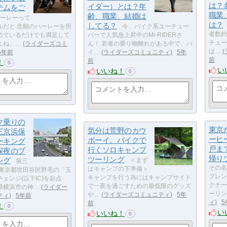
は？
イダー）とは？年
テムをご
職業
齢、職業、結婚は
ーレーって
は？
してる？
ルだと 念願のハーレーを所
今、バイク系ユーチュー
者数約
めているだけでも満足して
バーで人気急上昇中のMi-RIDERさ
チュー
よね。…
ライダーズコミ
ん！ 若者の乗り物離れがある中で、バ
は…
5年前
イ…
ライダーズコミュニティ
5年
前
前
！
0
い
いいね！
0
ク乗りの
東京
気分は荒野のカウ
三京浜保
ーヒ
ボーイ。バイクで
ーキング
戸ま
行くソロキャンプ
深夜のプ
帰り
ツーリング
ング
＜まず
第三
その名
はキャンプの下準備＞
 東京都世田谷区野毛の「玉
ブレン
キャンプを行う為にはキャンプサイト
ェンジ(以下IC)を起点
クチー
で一夜を過ごすための最低限のグッズ
県横浜市の神…
ライダー
ーリン
や…
ライダーズコミュニティ
5年
ティ
5年前
ィ
5
前
！
0
い
いいね！
0