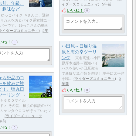
名前、年齢、
イダーズコミュニティ
5年前
、趣味など
いいね！
0
ゆっこバイクTVさんは、登録
４万人を誇るバイク系女性ユー
バーです。 ゆっこさんの動画
ライダーズコミュニティ
5年
いね！
0
小田原～日帰り温
泉と海の幸ツーリ
ング
東名高速～小田
原厚木道路～西湘バイ
パスを使い小田原漁港
で新鮮な魚介類を満喫！ 左手に太平洋
から絶品のコ
を臨…
ライダーズコミュニティ
5
ーを飲みに神
年前
で！。弾丸日
いいね！
0
ツーリング
＜
も６００マイル
ド＞ その昔、横浜の伝説のバイ
ムケンタウロスが行っていたツ
…
ライダーズコミュニテ
年前
いね！
0