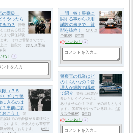
官の階級一
一問一答！警察に
どうやったら
関する事から採用
するの？
試験の事まで、質
階級
問を抜粋！
るにはある程度
ポリス
ろまで昇任試験
予備校
3年前
ます。 それは警部までです。
いいね！
1
上は、普段の…
ポリス予備
年前
いね！
1
警察官の残業はど
のくらいなの？管
理人が経験の職種
制限（３５
で紹介
警察は残業が
ギリギリで警
多いというイメージは
校に入るのは
ありませんか？ 正直、その通りとなり
イ？事前に準
ます。 警察官をやっている以上…
ポ
ておこう！
警
リス予備校
3年前
用試験での年齢幅が５歳緩和さ
いいね！
1
ことにより、社会人から警察官
職が増えております。 …
ポリ