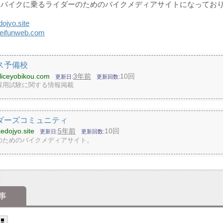
はバイクに乗るライダーのためのバイクメディアサイトになってお
dojyo.site
veifunweb.com
ス予備校
oliceyobikou.com
3年前
10回
更新日
更新回数
採用試験に関する情報掲載
ダーズコミュニティ
kedojyo.site
5年前
10回
更新日
更新回数
のためのバイクメディアサイト。
事