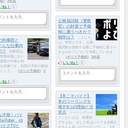
校
3年前
いね！
1
公務員試験（警察
官）の対策で予備
校に通うべきか？
独学は？
こんにち
の刑事部と
は、管理人です。 公務
どんな仕事内
員試験を受験する際に予備校に通うべ
の？
刑事部は、
きなのか？について考察していきま
警察組織におい
し…
ポリス予備校
3年前
捜査の中核を担
いいね！
0
な組織です。犯罪の予防や解決
として、…
ポリス予備校
3
いね！
0
【冬こそバイク】
冬のツーリングを
推す6つの理由と注
意点
ツーリングシー
な才能！バイ
ズンといえば、春夏秋
ouTuber ゆ
ですよね。 そして冬はバイクを冬眠さ
バイクTVと
せる人も多いのではないでしょ…
ラ