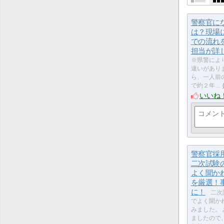
警察官に
は？現場
での流れ
担当が詳
※県警によ
違いがあり
ら、一人前
で約２年…
いいね
警察官
二次試験
よく聞か
を厳選！
に！
二次
でよく聞か
みました。
ましたので