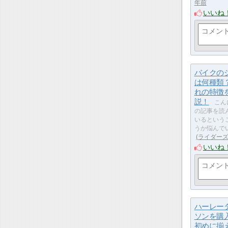
年前
いいね
バイクの
は何種類
れの特徴
説！
こん
の記事を読
いるという
うか悩んで
ライダー
いいね
ハーレー
ソンを購
初めに揃