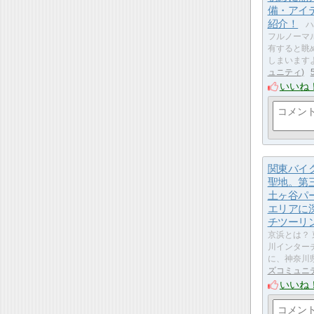
備・アイ
紹介！
ハ
フルノーマ
有すると眺
しまいます
ュニティ
いいね
関東バイ
聖地。第
土ヶ谷パ
エリアに
チツーリ
京浜とは？
川インターチ
に、神奈川
ズコミュニ
いいね