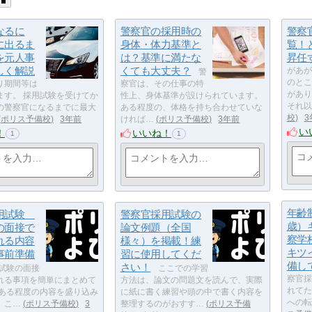
なるに
警察官の採用時の
警察
に出るま
身体・体力基準と
覧！
を元人事
は？基準に満たな
昇任
しく解説
くても大丈夫？
があが
警
のとこ
り期間等は
察官は、その仕事の特
があり
ます。 採用試験を受けてか
性上、身体基準が設けられています。
それ以
の警察官になるまでに最大
ある程度の、体格を持ち合わせていな
校
3
ポリス予備校
3年前
ければ…
ポリス予備校
3年前
い
！
いいね！
1
1
年齢
採用試験
警察官採用試験の
歳）
の面接で
論文例題（全国
察学
れる内容
様々）を掲載！練
キツ
事前準備
習に使用してくだ
備し
さい！
試験の面接
ここでの学習
察官採
れる事項を簡単にまとめて
方法は、論文の問題文を読んで、実際
れてた
 ある程度の内容を盛り込み
に紙に書く練習や頭の中で書く内容を
への転
、こ…
ポリス予備校
3
整理するのがおすす…
ポリス予備