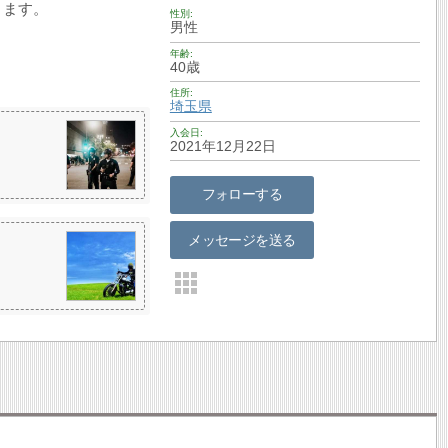
ります。
性別
男性
年齢
40歳
住所
埼玉県
入会日
2021年12月22日
フォローする
メッセージを送る