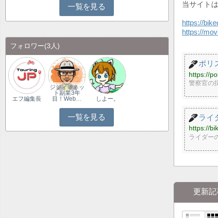
当サイト
一覧を見る
https://bike
https://mo
フォロワー
(3人)
ポリ
https://p
警察官の
ジジィ＠ネッ
ト副業3年
エフ編集長
目！Web…
しよー。
一覧を見る
ライ
https://bi
ライダー
更新記