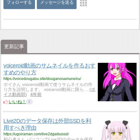
フォローする
メッセージを送る
更新記事
voiceroid動画のサムネイルを作るおす
すめのやり方
https://voicedougabu.site/douganosamuneiru/
ボイさん voiceroid動画で使うサムネイルの作
り方を説明します。 voiceroid動画に限ら…
ボ
イス動画部
4年前
いいね！
0
Live2Dのデータ保存は外部SSDを利
用すべき理由
https://ugoiraman.com/live2dgaibussd/
初心者さん パソコンでLive2Dのデータを保存