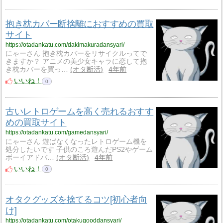
抱き枕カバー断捨離におすすめの買取
サイト
https://otadankatu.com/dakimakuradansyari/
にゃーさん 抱き枕カバーをリサイクルってで
きますか？ アニメの美少女キャラに恋して抱
き枕カバーを買っ…
オタ断活
4年前
いいね！
0
古いレトロゲームを高く売れるおすす
めの買取サイト
https://otadankatu.com/gamedansyari/
にゃーさん 遊ばなくなったレトロゲーム機を
処分したいです 子供のころ遊んだPS2やゲーム
ボーイアドバ…
オタ断活
4年前
いいね！
0
オタクグッズを捨てるコツ[初心者向
け]
https://otadankatu.com/otakugooddansyari/