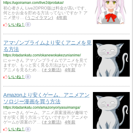
https://ugoiraman.com/live2dprotakai/
初心者さん Live2DPRO版は料金が高いです、
何とかお金を貯める方法ってないですか？ ア
ニメ塗り…
うごイラマン
4年前
いいね！
0
アマゾンプライムより安くアニメを見
る方法
https://otadankatu.com/okanewokakezunianime/
にゃーさん アマゾンプライムでアニメを見て
ますが、もっと安く見る方法はないですか？
アニメを見るため…
オタ断活
4年前
いいね！
0
Amazonより安くゲーム、アニメアン
ソロジー漫画を買う方法
https://otadankatu.com/amazonyoriyasuimanga/
にゃーさん ゲーム、アニメ原案漫画が趣味で
すが安く買う方法ってないですか？ アニメや
ゲームが原案のア…
オタ断活
4年前
いいね！
0