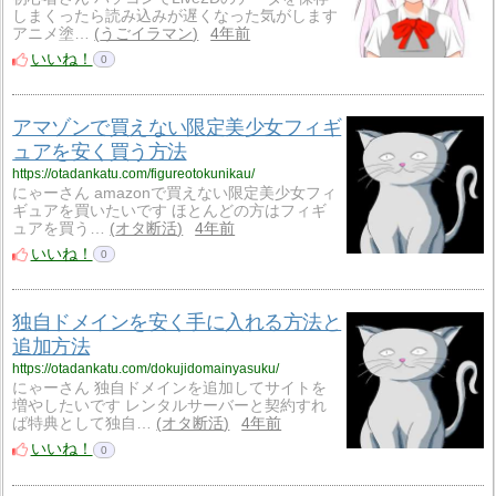
しまくったら読み込みが遅くなった気がします
アニメ塗…
うごイラマン
4年前
いいね！
0
アマゾンで買えない限定美少女フィギ
ュアを安く買う方法
https://otadankatu.com/figureotokunikau/
にゃーさん amazonで買えない限定美少女フィ
ギュアを買いたいです ほとんどの方はフィギ
ュアを買う…
オタ断活
4年前
いいね！
0
独自ドメインを安く手に入れる方法と
追加方法
https://otadankatu.com/dokujidomainyasuku/
にゃーさん 独自ドメインを追加してサイトを
増やしたいです レンタルサーバーと契約すれ
ば特典として独自…
オタ断活
4年前
いいね！
0