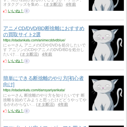
オタクグッズを集め…
オタ断活
4年前
いいね！
0
アニメCD/DVD/BD断捨離におすすめ
の買取サイト2選
https://otadankatu.com/animecddvdblue/
にゃーさん アニメのCDやDVDを処分したいで
す アニソンのCDやアニメのDVD/BDを処分し
たいけ…
オタ断活
4年前
いいね！
0
簡単にできる断捨離のやり方[初心者
向け]
https://otadankatu.com/dansyariyarikata/
にゃーさん 断捨離のやり方を知りたいです 断
捨離を始めてみようと思ったけどどうやってや
るかわからない…
オタ断活
4年前
いいね！
0