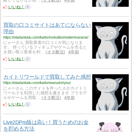
躇してなかなか捨…
オタ断活
4年前
いいね！
0
買取の口コミサイトはあてにならない
理由
https://otadankatu.com/kaitorinokutikomiateninaranai/
にゃーさん 買取業者の口コミが気になりま
す。 持っているフィギュアやゲームを売ると
き買い取り業者を利…
オタ断活
4年前
いいね！
0
カイトリワールドで買取してみた感想
https://otadankatu.com/kaitoriwarudoriyou/
にゃーさん このサイトを作った人がカイトリ
ワールドを利用した感想を書きます プラモデ
ルやゲームを買取…
オタ断活
4年前
いいね！
0
Live2DPro版は高い！買うためのお金
を貯める方法