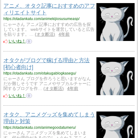
アニメ、オタク記事におすすめのアフ
ィリエイトサイト
https://otadankatu.com/animekijiosusumeasp/
にゃーさん アニメ記事におすすめの広告を探
しています。 webサイトを運営していると広告
を貼ります。…
オタ断活
4年前
いいね！
0
オタクがブログで稼げる理由と方法
[初心者向け]
https://otadankatu.com/otakugablogkasegu/
にゃーさん ブログを作ろうと思いますがなん
だか難しそうです アニメやサブカルチャーに
関するブログを作…
オタ断活
4年前
いいね！
0
オタク、アニメグッズを集めてしまう
理由と対策
https://otadankatu.com/animegoodatumeru/
にゃーさん アニメグッズを集めてしまいま
す、何か理由があるのでしょうか？ アニメ、