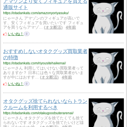
アマゾンより安くフィギュアを買える
通販サイト
https://otadankatu.com/amazonyoriyasuku/
にゃーさん アマゾンのフィギュアが高いで
す、安くフィギュアを買いたいです フィギュ
アを買うならアマゾ…
オタ断活
4年前
いいね！
0
おすすめしないオタクグッズ買取業者
の特徴
https://otadankatu.com/riyousitehaikenai/
にゃーさん 利用してはいけない買取業者って
ありますか？ 日本には色々な買取業者がいま
すが中にはおすす…
オタ断活
4年前
いいね！
0
オタクグッズ捨てられないならトラン
クルームを利用するべき
https://otadankatu.com/otakugoodsuterarenai/
にゃーさん オタクグッズを捨てたくても捨て
られないです オタクグッズを捨てたいけど躊