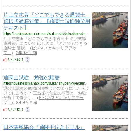
片山立志著『どこでもできる通関士
選択式徹底対策』【通関士試験独学用
テキスト】
https://businessmanabi.com/tsukanshi/dokodemodekirutsukanshi
片山立志著『どこでもできる通関士 選択式徹
底対策』について はじめに 『どこでもできる
通関士 選択…
ビジネスとキャリアアッ
プ…
2年9ヶ月前
いいね！
0
通関士試験 勉強の順番
https://businessmanabi.com/tsukanshi/benkyonojunban
通関士試験の勉強の順番はどのようにしたらよ
いでしょうか？ 正当派の勉強の順番と、勉強
が苦手で挫折し…
ビジネスとキャリアアッ
プ…
2年9ヶ月前
いいね！
0
日本関税協会『通関手続きドリル』