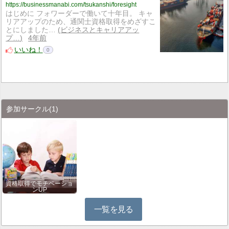
https://businessmanabi.com/tsukanshi/foresight
はじめに フォワーダーで働いて十年目。 キャ
リアアップのため、通関士資格取得をめざすこ
とにしました…
ビジネスとキャリアアッ
プ…
4年前
いいね！
0
参加サークル
(1)
資格取得でモチベーショ
ンUP
一覧を見る