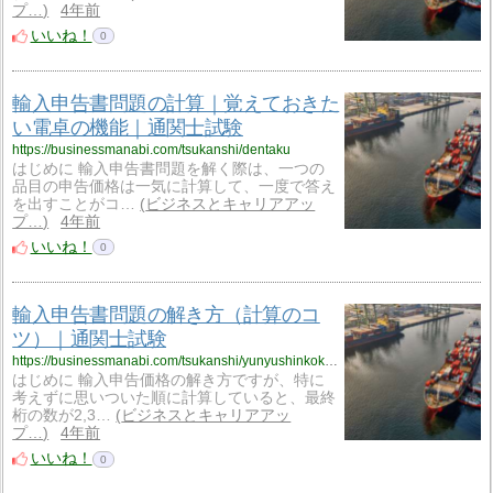
プ…
4年前
いいね！
0
輸入申告書問題の計算｜覚えておきた
い電卓の機能｜通関士試験
https://businessmanabi.com/tsukanshi/dentaku
はじめに 輸入申告書問題を解く際は、一つの
品目の申告価格は一気に計算して、一度で答え
を出すことがコ…
ビジネスとキャリアアッ
プ…
4年前
いいね！
0
輸入申告書問題の解き方（計算のコ
ツ）｜通関士試験
https://businessmanabi.com/tsukanshi/yunyushinkokukeisan
はじめに 輸入申告価格の解き方ですが、特に
考えずに思いついた順に計算していると、最終
桁の数が2,3…
ビジネスとキャリアアッ
プ…
4年前
いいね！
0