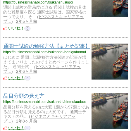
https://businessmanabi.com/tsukanshi/sugoi
通関士試験の難易度に迫る 通関士試験の具体
的な難易度を探る 通関士試験は、国家資格の
一つであり、そ…
ビジネスとキャリアアッ
プ…
2年5ヶ月前
いいね！
0
通関士試験の勉強方法【まとめ記事】
https://businessmanabi.com/tsukanshi/benkyohomatome
はじめに 通関士試験勉強方法関連の記事が増
えてまいりましたのでまとめページを作りまし
た。 通関士試…
ビジネスとキャリアアッ
プ…
2年6ヶ月前
いいね！
0
品目分類の覚え方
https://businessmanabi.com/tsukanshi/hinmokuoboekata
品目分類を覚えるのは大変 1類から97類まであ
る品目分類を覚えるのは大変です。 通関士テ
キストの品…
ビジネスとキャリアアッ
プ…
2年8ヶ月前
いいね！
0