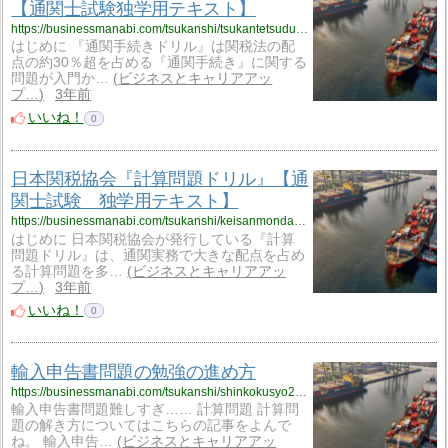
【通関士試験独学用テキスト】
https://businessmanabi.com/tsukanshi/tsukantetsudukidrill
はじめに 『通関手続きドリル』は関税法の配
点の約30％超を占める『通関手続き』に関する
問題が入門か…
ビジネスとキャリアアッ
プ…
3年前
いいね！
0
日本関税協会『計算問題ドリル』【通
関士試験 独学用テキスト】
https://businessmanabi.com/tsukanshi/keisanmondaidrill
はじめに 日本関税協会が発行している『計算
問題ドリル』は、通関実務で大きな配点を占め
る計算問題を多…
ビジネスとキャリアアッ
プ…
3年前
いいね！
0
輸入申告書問題の勉強の進め方
https://businessmanabi.com/tsukanshi/shinkokusyo2part
輸入申告書問題難しすぎ…… 計算問題 計算問
題の解き方についてはこちらの記事をよんで
ね。 輸入申告…
ビジネスとキャリアアッ