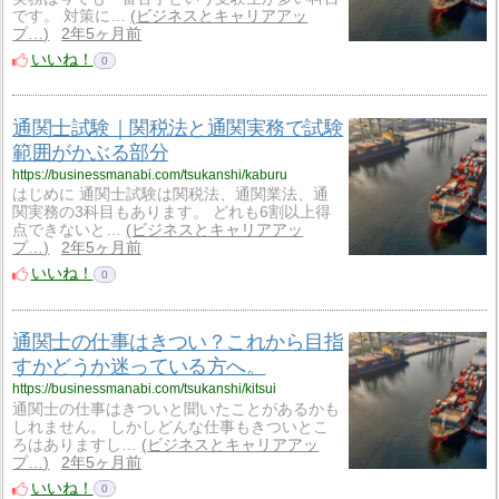
です。 対策に…
ビジネスとキャリアアッ
プ…
2年5ヶ月前
いいね！
0
通関士試験｜関税法と通関実務で試験
範囲がかぶる部分
https://businessmanabi.com/tsukanshi/kaburu
はじめに 通関士試験は関税法、通関業法、通
関実務の3科目もあります。 どれも6割以上得
点できないと…
ビジネスとキャリアアッ
プ…
2年5ヶ月前
いいね！
0
通関士の仕事はきつい？これから目指
すかどうか迷っている方へ。
https://businessmanabi.com/tsukanshi/kitsui
通関士の仕事はきついと聞いたことがあるかも
しれません。 しかしどんな仕事もきついとこ
ろはありますし…
ビジネスとキャリアアッ
プ…
2年5ヶ月前
いいね！
0