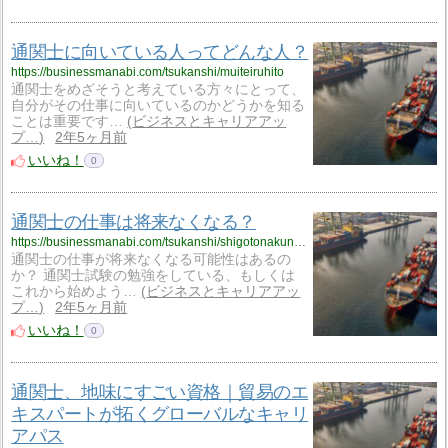
通関士に向いている人ってどんな人？
https://businessmanabi.com/tsukanshi/muiteiruhito
通関士をめざそうと考えている方々にとって、
自分がその仕事に向いているのかどうかを知る
ことは重要です…
ビジネスとキャリアアッ
プ…
2年5ヶ月前
いいね！
0
通関士の仕事は将来なくなる？
https://businessmanabi.com/tsukanshi/shigotonakunaru
通関士の仕事が将来なくなる可能性はあるの
か？ 通関士試験の勉強をしている、もしくは
これから始めよう…
ビジネスとキャリアアッ
プ…
2年5ヶ月前
いいね！
0
通関士、地味にすごい資格｜貿易のエ
キスパートが拓くグローバルなキャリ
アパス