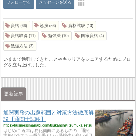
フォローする
メッセージを送る
資格
勉強
資格試験
66
56
13
資格取得
勉強法
国家資格
11
10
4
勉強方法
3
いままで勉強してきたことやキャリアをシェアするためにブロ
グを立ち上げました。
更新記事
通関実務の出題範囲と対策方法徹底解
説【通関士試験】
https://businessmanabi.com/tsukanshi/jitsumukaisetsu
はじめに 近年は易化傾向にあるものの、通関
実務は今でも一番苦手という受験生が多い科目