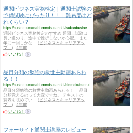
通関ビジネス実務検定｜通関士試験の
予備試験にぴったり！！｜難易度はど
れくらい？
https://businessmanabi.com/tsukanshi/tsukanbusinessjitsumukentei
通関ビジネス実務検定のすすめ 通関士試験は
長い道のり、途中で挫折しないか心配。 また
年に一回しかな…
ビジネスとキャリアアッ
プ…
4年前
いいね！
0
品目分類の勉強の救世主動画あらわ
る！！
https://businessmanabi.com/tsukanshi/hinmokubunrui
品目分類勉強の救世主動画あらわる！！ 品目
分類覚えるのって大変ですね。 テキストの一
覧表を眺めてい…
ビジネスとキャリアアッ
プ…
4年前
いいね！
0
フォーサイト通関士講座のレビュー