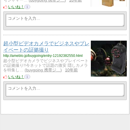
号ジャマー…
buygoing 携帯ジ…
10年前
いいね！
1
超小型ビデオカメラでビジネスやプレ
イベートの証拠撮り
http://ameblo.jp/buygoing/entry-12192382550.html
超小型ビデオカメラでビジネスやプレイベート
の証拠撮り!!今ネットで話題の激安 隠しカメラ
を特集し…
buygoing 携帯ジ…
10年前
いいね！
1