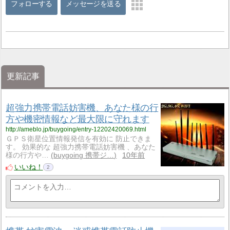
フォローする
メッセージを送る
更新記事
超強力携帯電話妨害機、あなた様の行
方や機密情報など最大限に守れます
http://ameblo.jp/buygoing/entry-12202420069.html
ＧＰＳ衛星位置情報発信を有効に 防止できま
す。 効果的な 超強力携帯電話妨害機 、あなた
様の行方や…
buygoing 携帯ジ…
10年前
いいね！
2