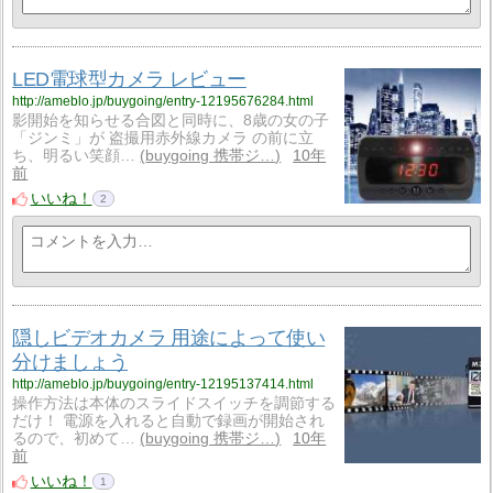
LED電球型カメラ レビュー
http://ameblo.jp/buygoing/entry-12195676284.html
影開始を知らせる合図と同時に、8歳の女の子
「ジンミ」が 盗撮用赤外線カメラ の前に立
ち、明るい笑顔…
buygoing 携帯ジ…
10年
前
いいね！
2
隠しビデオカメラ 用途によって使い
分けましょう
http://ameblo.jp/buygoing/entry-12195137414.html
操作方法は本体のスライドスイッチを調節する
だけ！ 電源を入れると自動で録画が開始され
るので、初めて…
buygoing 携帯ジ…
10年
前
いいね！
1