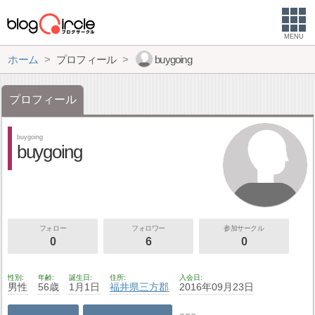
MENU
ホーム
プロフィール
buygoing
プロフィール
buygoing
buygoing
フォロー
フォロワー
参加サークル
0
6
0
性別
年齢
誕生日
住所
入会日
男性
56歳
1月1日
福井県
三方郡
2016年09月23日