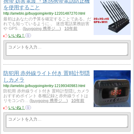
携帯 妨害電波 ・迷惑携帯電話防止機
を使用すること
http://ameblo.jp/buygoing/entry-12201487270.html
最初はあなたの予算を確定することである。だ
れでも知っているように.、 迷惑電話業務妨害
や GPS…
buygoing 携帯ジ…
10年前
いいね！
1
防犯用 赤外線ライト付き 置時計型隠
しカメラ
http://ameblo.jp/buygoing/entry-12199340983.html
防犯用 赤外線ライト付き 置時計型隠しカメラ
おすすめポイント 各種記録と赤外線ライトは
リモコンの…
buygoing 携帯ジ…
10年前
いいね！
1