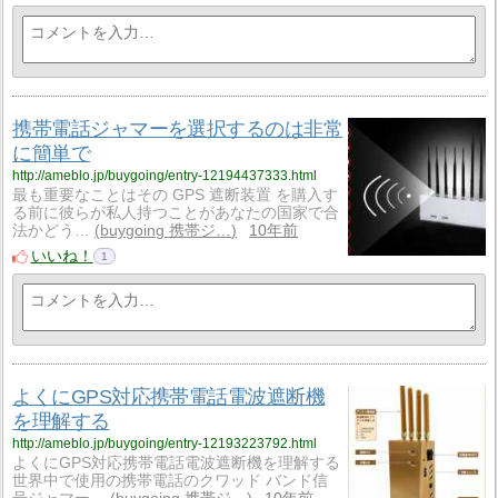
携帯電話ジャマーを選択するのは非常
に簡単で
http://ameblo.jp/buygoing/entry-12194437333.html
最も重要なことはその GPS 遮断装置 を購入す
る前に彼らが私人持つことがあなたの国家で合
法かどう…
buygoing 携帯ジ…
10年前
いいね！
1
よくにGPS対応携帯電話電波遮断機
を理解する
http://ameblo.jp/buygoing/entry-12193223792.html
よくにGPS対応携帯電話電波遮断機を理解する
世界中で使用の携帯電話のクワッド バンド信