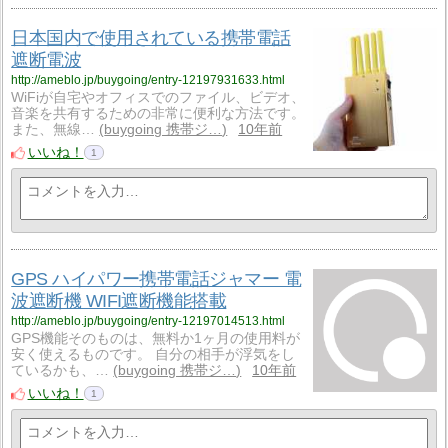
日本国内で使用されている携帯電話
遮断電波
http://ameblo.jp/buygoing/entry-12197931633.html
WiFiが自宅やオフィスでのファイル、ビデオ、
音楽を共有するための非常に便利な方法です。
また、無線…
buygoing 携帯ジ…
10年前
いいね！
1
GPS ハイパワー携帯電話ジャマー 電
波遮断機 WIFI遮断機能搭載
http://ameblo.jp/buygoing/entry-12197014513.html
GPS機能そのものは、無料か1ヶ月の使用料が
安く使えるものです。 自分の相手が浮気をし
ているかも、…
buygoing 携帯ジ…
10年前
いいね！
1