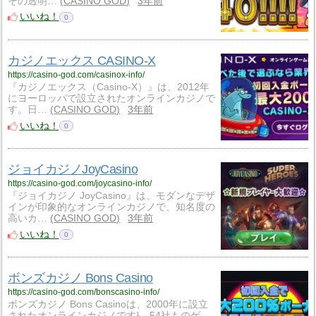
その透明…
CASINO GOD
3年前
いいね！
0
カジノエックス CASINO-X
https://casino-god.com/casinox-info/
『カジノエックス（Casino-X）』は、2012年
にヨーロッパで設立されたオンラインカジノで
す。日…
CASINO GOD
3年前
いいね！
0
ジョイカジノJoyCasino
https://casino-god.com/joycasino-info/
『ジョイカジノ JoyCasino』は、モダンなデザ
インが印象的なオンラインカジノで、知名度の
高いカ…
CASINO GOD
3年前
いいね！
0
ボンズカジノ Bons Casino
https://casino-god.com/bonscasino-info/
ボンズカジノ Bons Casinoは、2000年に設立
されたオンラインカジノです¹。54社ものゲ