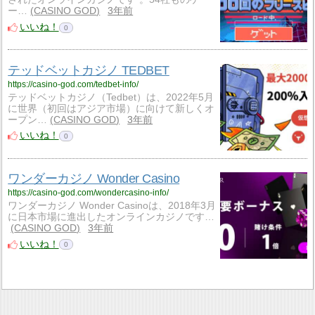
ー…
CASINO GOD
3年前
いいね！
0
テッドベットカジノ TEDBET
https://casino-god.com/tedbet-info/
テッドベットカジノ（Tedbet）は、2022年5月
に世界（初回はアジア市場）に向けて新しくオ
ープン…
CASINO GOD
3年前
いいね！
0
ワンダーカジノ Wonder Casino
https://casino-god.com/wondercasino-info/
ワンダーカジノ Wonder Casinoは、2018年3月
に日本市場に進出したオンラインカジノです…
CASINO GOD
3年前
いいね！
0