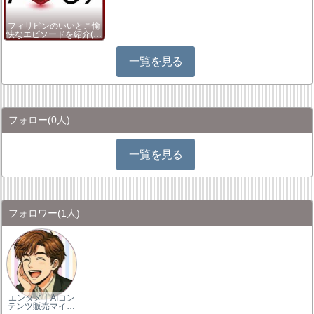
フィリピンのいいとこ愉
快なエピソードを紹介(…
一覧を見る
フォロー
(0人)
一覧を見る
フォロワー
(1人)
エンタメ｜AIコン
テンツ販売マイ…