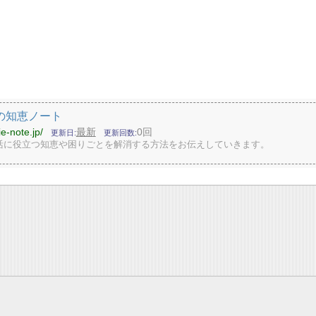
の知恵ノート
ie-note.jp/
最新
0回
更新日
更新回数
活に役立つ知恵や困りごとを解消する方法をお伝えしていきます。