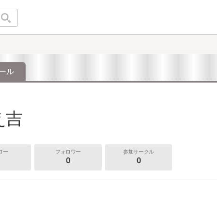
ール
え吉
ロー
フォロワー
参加サークル
0
0