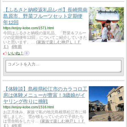
【ふるさと納税返礼品レポ】長崎県南
島原市、野菜フルーツセット定期便
年12回
https://enjoy-kobe.com/1571.html
今回はふるさと納税の返礼品、「野菜＆フルー
ツの定期便年12回」についてご紹介していきた
いと思います。…
家族で楽しむ神戸ＬＩＦ
Ｅ
4年前
いいね！
0
【体験談】島根県松江市のカラコロ工
房は体験メニューが豊富！3歳娘がイ
ヤリング作りに挑戦
https://enjoy-kobe.com/1516.html
お正月休み、家族で私の地元島根県松江市に帰
省しました。 雪が積もっていたので子供たち
は雪合戦をしたり…
家族で楽しむ神戸ＬＩＦ
Ｅ
4年前