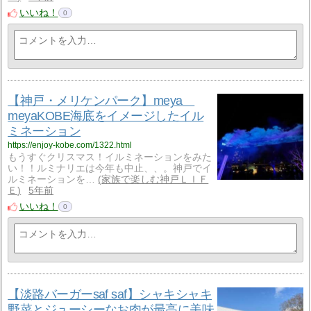
いいね！
0
【神戸・メリケンパーク】meya
meyaKOBE海底をイメージしたイル
ミネーション
https://enjoy-kobe.com/1322.html
もうすぐクリスマス！イルミネーションをみた
い！！ルミナリエは今年も中止、、。神戸でイ
ルミネーションを…
家族で楽しむ神戸ＬＩＦ
Ｅ
5年前
いいね！
0
【淡路バーガーsaf saf】シャキシャキ
野菜とジューシーなお肉が最高に美味