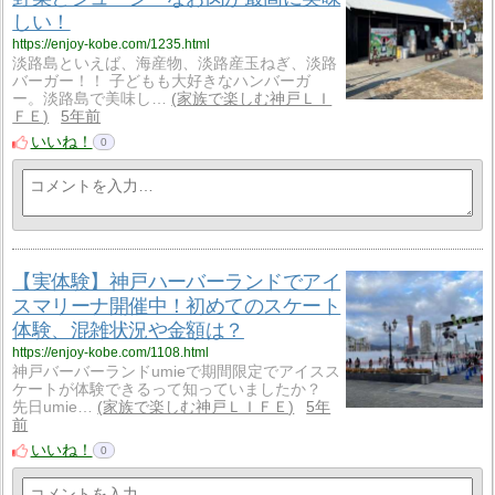
しい！
https://enjoy-kobe.com/1235.html
淡路島といえば、海産物、淡路産玉ねぎ、淡路
バーガー！！ 子どもも大好きなハンバーガ
ー。淡路島で美味し…
家族で楽しむ神戸ＬＩ
ＦＥ
5年前
いいね！
0
【実体験】神戸ハーバーランドでアイ
スマリーナ開催中！初めてのスケート
体験、混雑状況や金額は？
https://enjoy-kobe.com/1108.html
神戸バーバーランドumieで期間限定でアイスス
ケートが体験できるって知っていましたか？
先日umie…
家族で楽しむ神戸ＬＩＦＥ
5年
前
いいね！
0