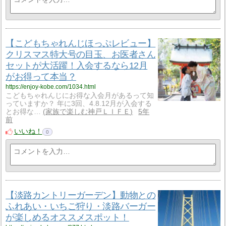
【こどもちゃれんじほっぷレビュー】
クリスマス特大号の目玉、お医者さん
セットが大活躍！入会するなら12月
がお得って本当？
https://enjoy-kobe.com/1034.html
こどもちゃれんじにお得な入会月があるって知
っていますか？ 年に3回、4.8.12月が入会する
とお得な…
家族で楽しむ神戸ＬＩＦＥ
5年
前
いいね！
0
【淡路カントリーガーデン】動物との
ふれあい・いちご狩り・淡路バーガー
が楽しめるオススメスポット！