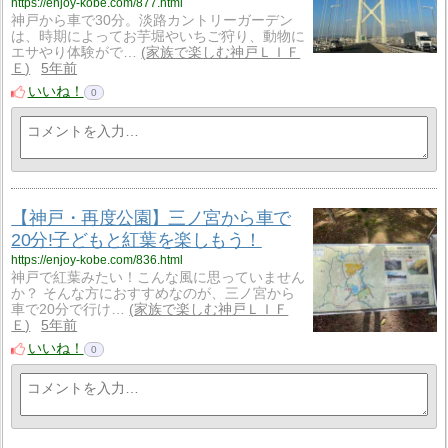
https://enjoy-kobe.com/877.html
神戸から車で30分。淡路カントリーガーデン
は、時期によってお芋堀やいちご狩り、動物に
エサやり体験がで…
家族で楽しむ神戸ＬＩＦ
Ｅ
5年前
いいね！
0
【神戸・再度公園】三ノ宮から車で
20分!子どもと紅葉を楽しもう！
https://enjoy-kobe.com/836.html
神戸で紅葉みたい！こんな風に思っていません
か？ そんな方におすすめなのが、三ノ宮から
車で20分で行け…
家族で楽しむ神戸ＬＩＦ
Ｅ
5年前
いいね！
0