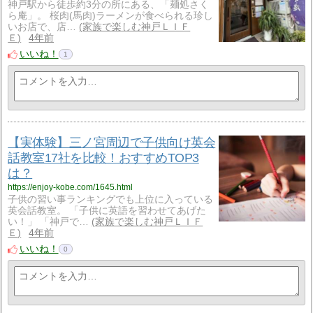
神戸駅から徒歩約3分の所にある、「麺処さく
ら庵」。 桜肉(馬肉)ラーメンが食べられる珍し
いお店で、店…
家族で楽しむ神戸ＬＩＦ
Ｅ
4年前
いいね！
1
【実体験】三ノ宮周辺で子供向け英会
話教室17社を比較！おすすめTOP3
は？
https://enjoy-kobe.com/1645.html
子供の習い事ランキングでも上位に入っている
英会話教室。 「子供に英語を習わせてあげた
い！」 「神戸で…
家族で楽しむ神戸ＬＩＦ
Ｅ
4年前
いいね！
0