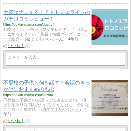
土曜はナニする！？トトノエライトの
ガチ口コミレビュー！
https://odkko-mama.com/doyou/
10/29(土) カンテレ（フジテレビ系）「土曜は
ナニする！？」の「最新！快眠グッズ」コーナ
ーで紹介…
寝ててもいいじゃん
4年前
いいね！
0
不登校の子供と何を話す？会話のきっ
かけにおすすめのもの
https://odkko-mama.com/kaiwa/
不登校の子供との会話って悩みますよね。 根
掘り葉掘り尋問みたいになりがちだし、余計な
こと言うと地雷踏…
寝ててもいいじゃん
4
年前
いいね！
0