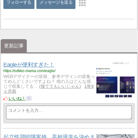
フォローする
メッセージを送る
更新記事
Eagleが便利すぎた！
https://odkko-mama.com/eagle/
WEBデザイナーの皆様、参考デザインの収集っ
てめんどくさいですよね？ 他の人はどんな感
じで収集してる…
寝ててもいいじゃん
1年9
ヶ月前
いいね！
0
起立性調節障害娘、高校退学を決めま