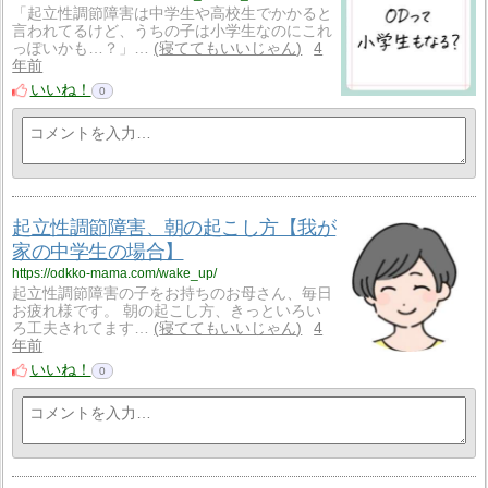
「起立性調節障害は中学生や高校生でかかると
言われてるけど、うちの子は小学生なのにこれ
っぽいかも…？」…
寝ててもいいじゃん
4
年前
いいね！
0
起立性調節障害、朝の起こし方【我が
家の中学生の場合】
https://odkko-mama.com/wake_up/
起立性調節障害の子をお持ちのお母さん、毎日
お疲れ様です。 朝の起こし方、きっといろい
ろ工夫されてます…
寝ててもいいじゃん
4
年前
いいね！
0