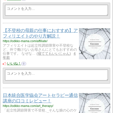
【不登校の母親の仕事におすすめ】ア
フィリエイトのやり方解説！
https://odkko-mama.com/affiliate/
アフィリエイトは起立性調節障害や不登校な
ど、外で働けないお母さんにとてもおすすめの
仕事です。 なぜな…
寝ててもいいじゃん
4
年前
いいね！
0
日本統合医学協会アートセラピー通信
講座の口コミレビュー！
https://odkko-mama.com/art_therapy/
「起立性調節障害で不登校、そんな娘の心のケ