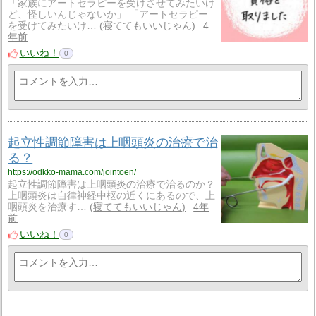
「家族にアートセラピーを受けさせてみたいけ
ど、怪しいんじゃないか」 「アートセラピー
を受けてみたいけ…
寝ててもいいじゃん
4
年前
いいね！
0
起立性調節障害は上咽頭炎の治療で治
る？
https://odkko-mama.com/jointoen/
起立性調節障害は上咽頭炎の治療で治るのか？
上咽頭炎は自律神経中枢の近くにあるので、上
咽頭炎を治療す…
寝ててもいいじゃん
4年
前
いいね！
0