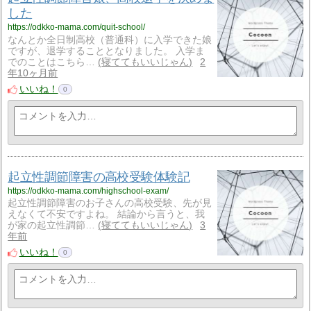
した
https://odkko-mama.com/quit-school/
なんとか全日制高校（普通科）に入学できた娘
ですが、退学することとなりました。 入学ま
でのことはこちら…
寝ててもいいじゃん
2
年10ヶ月前
いいね！
0
起立性調節障害の高校受験体験記
https://odkko-mama.com/highschool-exam/
起立性調節障害のお子さんの高校受験、先が見
えなくて不安ですよね。 結論から言うと、我
が家の起立性調節…
寝ててもいいじゃん
3
年前
いいね！
0