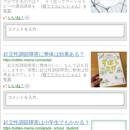
アができるのでは？」 そう思ってアートセラ
ピーの通信講座を…
寝ててもいいじゃん
4
年前
いいね！
0
起立性調節障害に整体は効果ある？
https://odkko-mama.com/seitai/
「起立性調節障害に整体がいい」なんて話を目
にしますが、実際に起立性調節障害に整体は効
果あるのでしょう…
寝ててもいいじゃん
4
年前
いいね！
0
起立性調節障害は小学生でもかかる？
https://odkko-mama.com/grade_school_student/