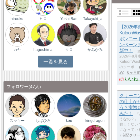
hirooku
ヒロ
Yoshi Ban
Takayuki_ama
【2026
KutoonW
ポンコー
ンペーン
カヤ
hageshima
クロ
かみかみ
新中！
当
2026年8
一覧を見る
Kutoon
のクーポ…
め
6ヶ月
いいね
フォロワー
(47人)
クリーニ
の仕上が
う？実際
みた！
『
うなの？』
スッキー
ちばひろ
kou
kingdragon
難しくない
になってい
宅配クリ