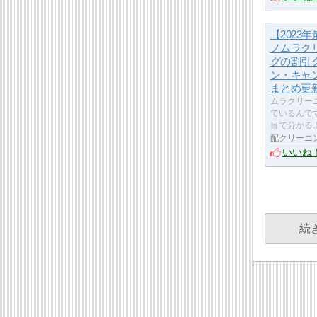
【2023
ノムラク
グの割引
ン・キャ
まとめ更
ムラクリー
ているんで
目で分かる
配クリーニ
いいね
続