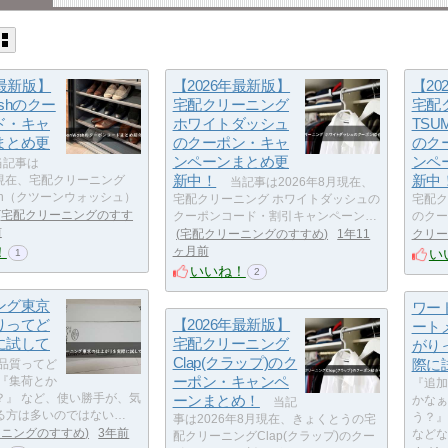
年最新版】
【2026年最新版】
【20
ashのクー
宅配クリーニング
宅配
ド・キャ
ホワイトダッシュ
TSU
まとめ更
のクーポン・キャ
のク
ンペーンまとめ更
ンペ
記事は
新中！
新中
月現在、宅配クリーニング
当記事は2026年8月現在、
Wash（クツーンウォッシュ）
宅配クリーニング ホワイトダッシュの
宅配ク
宅配クリーニングのすす
クーポンコード・割引キャンペーン…
のクー
前
宅配クリーニングのすすめ
1年11
クリー
！
ヶ月前
い
1
いいね！
2
ング東京
ワー
りってど
【2026年最新版】
ート
に試して
宅配クリーニング
がり
Clap(クラップ)のク
際に
品質ってど
ーポン・キャンペ
 『集荷とか
『追加
？』 など、使い勝手が、気
ーンまとめ！
かなぁ
当記
る方は多いのではない…
う？』
事は2026年8月現在、きょくとうの宅
ーニングのすすめ
3年前
などな
配クリーニングClap(クラップ)のクー