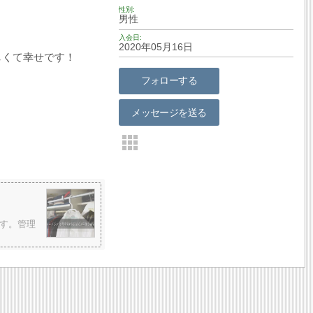
♬
性別
男性
入会日
2020年05月16日
しくて幸せです！
フォローする
メッセージを送る
す。管理