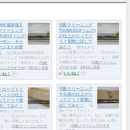
26年最新版】
宅配クリーニング
クリーニング
TSUMUGU(ツムグ)
MUGU(ツムグ)
の仕上がりってど
ーポン・キャ
う？実際に試して
ーンまとめ更
みた！
『聞きなれな
！
いけど実際どうなの？』 『仕上がりっ
当記事は2026年8月現在、
てどれくらいのレベル？』 など、実際
リーニング TSUMUGU(ツムグ)
の感想が気になっ…
宅配クリーニン
ポンコード・割引キャ…
宅配
グのすすめ
2年10ヶ月前
ニングのすすめ
2年10ヶ月前
いいね！
いね！
3
3
宅配クリーニング
ドローブトリ
十兵衛の仕上がり
メントの仕上
ってどう？実際に
ってどう？実
試してみた！
試してみた！
『品
質レベルってどう？』
料金ってかかる
『使い勝手はどう？』 など、実際の体
？』 『仕上がりレベルってど
験談が気になっている方は多いと思い
 『使い方難しくないかな？』
ます…
宅配クリーニングのすす
ど、…
宅配クリーニングのす