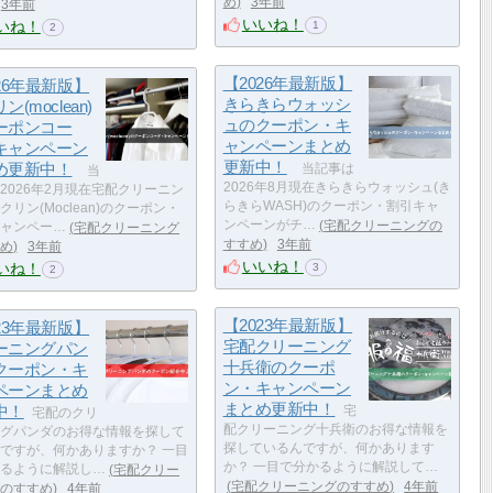
め
3年前
3年前
いいね！
いね！
1
2
【2026年最新版】
26年最新版】
きらきらウォッシ
ン(moclean)
ュのクーポン・キ
ーポンコー
ャンペーンまとめ
キャンペーン
更新中！
め更新中！
当記事は
当
2026年8月現在きらきらウォッシュ(き
2026年2月現在宅配クリーニン
らきらWASH)のクーポン・割引キャ
クリン(Moclean)のクーポン・
ンペーンがチ…
宅配クリーニングの
ャンペー…
宅配クリーニング
すすめ
3年前
め
3年前
いいね！
いね！
3
2
【2023年最新版】
23年最新版】
宅配クリーニング
ーニングパン
十兵衛のクーポ
クーポン・キ
ン・キャンペーン
ペーンまとめ
まとめ更新中！
中！
宅
宅配のクリ
配クリーニング十兵衛のお得な情報を
グパンダのお得な情報を探して
探しているんですが、何かあります
ですが、何かありますか？ 一目
か？ 一目で分かるように解説して…
るように解説し…
宅配クリー
宅配クリーニングのすすめ
4年前
のすすめ
4年前