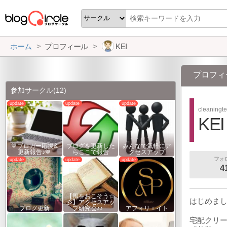
ホーム
プロフィール
KEI
プロフィ
参加サークル
(12)
cleaningt
KEI
💙ブロガー応援&
ブログを更新した
みんなで気軽にア
更新報告♪💙
らここで報告
クセスアップ
フォ
4
【風をおこそう☆
はじめまし
彡】アクセスアッ
ブログ更新
プ研究会♪♪…
アフィリエイト
宅配クリ