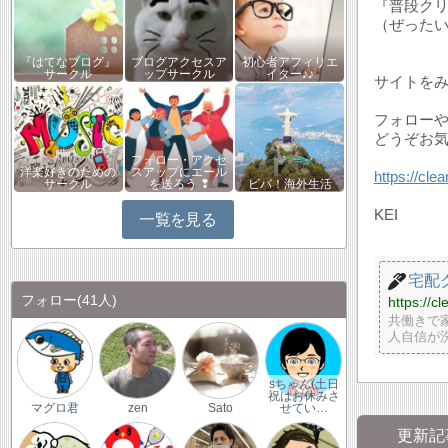
『普段ク
（ぜったい
『はてなブログ』
ブログアクセスア
初心者アフィリエ
サークル
ップサークル
イター♪♪
サイトを
フォロー
どうぞお
フォロー・アクセ
洋楽好きのための
スアップにエール
https://cle
サークル
を送ろう ❢
ビバ！海外生活
KEI
一覧を見る
宅配
フォロー
(41人)
https://c
共働きで
人自信が
sちゃん(土日
祝はお休みさ
マグロ君
zen
Sato
せてい…
更新記