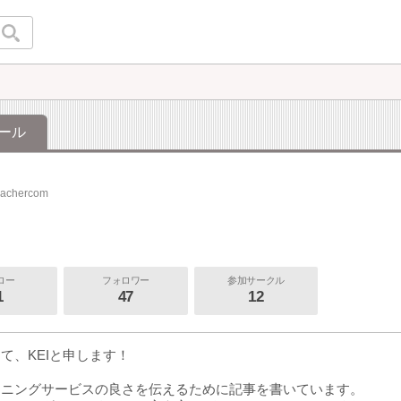
ール
eachercom
ロー
フォロワー
参加サークル
1
47
12
て、KEIと申します！
ーニングサービスの良さを伝えるために記事を書いています。