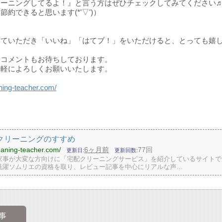
リーニングしてるよ！』と言う方はぜひチェックしてみてください
節約できると思います(*'▽')）
みていただき「いいね」「はてブ！」をいただけると、とっても嬉
やコメントもお待ちしております。
気軽によろしくお願いいたします。
aning-teacher.com/
クリーニングのすすめ
leaning-teacher.com/
6ヶ月前
77回
更新日
更新回数
家事が大変な方向けに「宅配クリーニングサービス」を紹介しているサイトで
洗濯ソムリエの資格を取り、レビュー記事を中心にリアルな声…
事