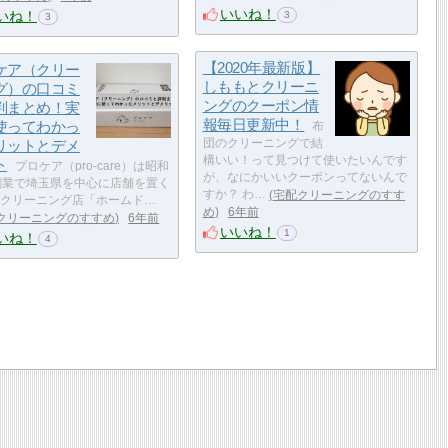
いいね！
いね！
3
3
【2020年最新版】
ケア（クリー
しももとクリーニ
グ）の口コミ
ングのクーポン情
判まとめ！実
報毎日更新中！
使ってわかっ
布
リットとデメ
団のクリーニングで結
構いい！って見つけて使いたいんです
ト
プロケア（pro-care）は昭和
が、なにかいいクーポンってないんで
創業で埼玉県を中心に店舗を置く
すか？ わ…
宅配クリーニングのすす
クリーニング店「ホームド…
め
6年前
クリーニングのすすめ
6年前
いいね！
1
いね！
4