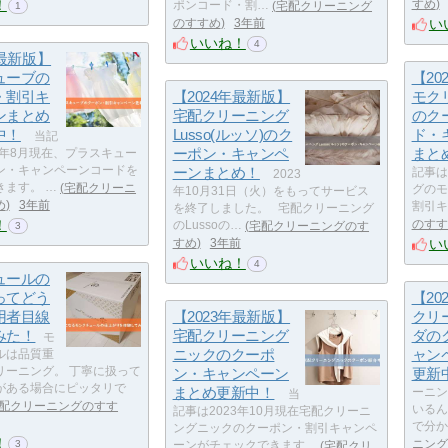
！
すめ
ポンコード・割…
宅配クリーニング
1
い
のすすめ
3年前
いいね！
4
年最新版】
ューブの
【20
・割引キ
【2024年最新版】
モクリ
ンまとめ
宅配クリーニング
のク
中！
Lusso(ルッソ)のク
ド・
当記
ーポン・キャンペ
まと
6年8月現在、プラスキュー
ン・キャンペーンコードを
ーンまとめ！
記事は
2023
きます。 …
宅配クリーニ
グのモ
年10月31日（火）をもってサービス
め
3年前
割引キ
を終了しました。 宅配クリーニング
！
のすす
のLussoの…
宅配クリーニングのす
3
い
すめ
3年前
いいね！
4
ュールの
ってどう
【20
用者目線
【2023年最新版】
クリ
みた！
宅配クリーニング
ダの
モ
ニックのクーポ
ャン
ルは品質重
リーニング。 丁寧に扱って
ン・キャンペーン
更新
がある場合にピッタリで
まとめ更新中！
ーニン
当
配クリーニングのすす
いるん
記事は2023年10月現在宅配クリーニ
で分か
ングニックのクーポン・割引キャンペ
！
ニング
3
ーンがチェックできます…
宅配クリ