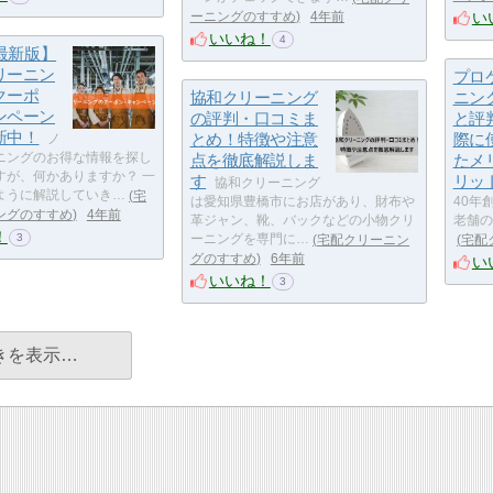
い
ーニングのすすめ
4年前
いいね！
4
年最新版】
リーニン
プロ
クーポ
協和クリーニング
ニン
ンペーン
の評判・口コミま
と評
新中！
とめ！特徴や注意
際に
ノ
ニングのお得な情報を探し
点を徹底解説しま
たメ
すが、何かありますか？ 一
す
リッ
協和クリーニング
ように解説していき…
宅
は愛知県豊橋市にお店があり、財布や
40年
ングのすすめ
4年前
革ジャン、靴、バックなどの小物クリ
老舗の
！
3
ーニングを専門に…
宅配クリーニン
宅配
グのすすめ
6年前
い
いいね！
3
きを表示…