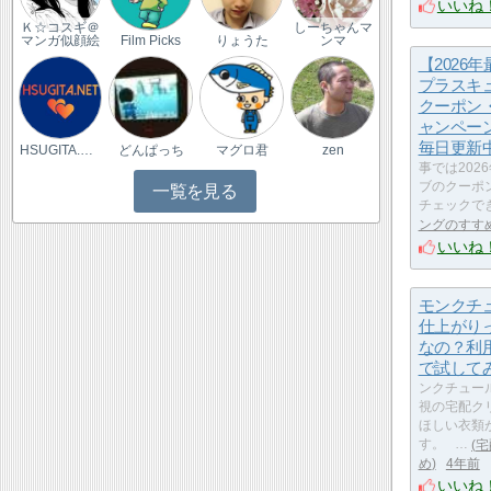
いいね
Ｋ☆コスギ＠
しーちゃんマ
マンガ似顔絵
Film Picks
りょうた
ンマ
【2026
プラスキ
クーポン
ャンペー
毎日更新
HSUGITA.NET
どんぱっち
マグロ君
zen
事では202
ブのクーポ
一覧を見る
チェックで
ングのすす
いいね
モンクチ
仕上がり
なの？利
で試して
ンクチュー
視の宅配ク
ほしい衣類
す。 …
宅
め
4年前
いいね