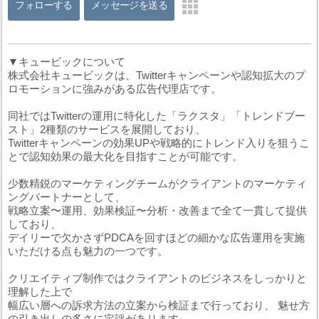
フォローする
メッセージを送る
▼キュービックについて
株式会社キュービックは、Twitterキャンペーンや認知拡大のプ
ロモーションに強みがある広告代理店です。
同社ではTwitterの運用に特化した「ラクスタ」「トレンドブー
スト」2種類のサービスを展開しており、
Twitterキャンペーンの効果UPや戦略的にトレンド入りを狙うこ
とで認知効果の最大化を目指すことが可能です。
少数精鋭のマーケティングチームがクライアントのマーケティ
ングパートナーとして、
戦略立案〜運用、効果検証〜分析・改善まで全て一貫して提供
しており、
デイリーで欠かさずPDCAを回すほどの細かな広告運用を実施
いただける点も魅力の一つです。
クリエイティブ制作ではクライアントのビジネスをしっかりと
理解した上で
幅広い層への訴求方法の立案から検証まで行っており、 魅せ方
の引き出しの多さに定評があります。