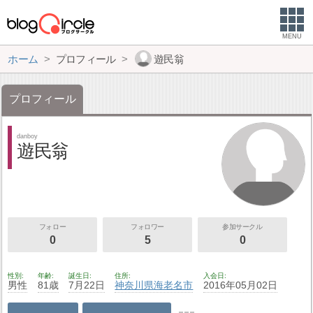
MENU
ホーム
プロフィール
遊民翁
プロフィール
danboy
遊民翁
フォロー
フォロワー
参加サークル
0
5
0
性別
年齢
誕生日
住所
入会日
男性
81歳
7月22日
神奈川県
海老名市
2016年05月02日