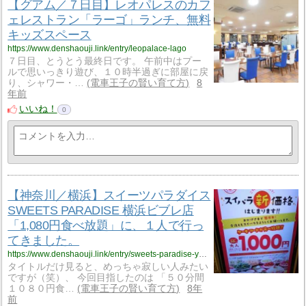
【グアム／７日目】レオパレスのカフ
ェレストラン「ラーゴ」ランチ、無料
キッズスペース
https://www.denshaouji.link/entry/leopalace-lago
７日目、とうとう最終日です。 午前中はプー
ルで思いっきり遊び、１０時半過ぎに部屋に戻
り、シャワー・…
電車王子の賢い育て方
8
年前
いいね！
0
【神奈川／横浜】スイーツパラダイス
SWEETS PARADISE 横浜ビブレ店
「1,080円食べ放題」に、１人で行っ
てきました。
https://www.denshaouji.link/entry/sweets-paradise-yokohama
タイトルだけ見ると、めっちゃ寂しい人みたい
ですが（笑）、 今回目指したのは 「５０分間
１０８０円食…
電車王子の賢い育て方
8年
前