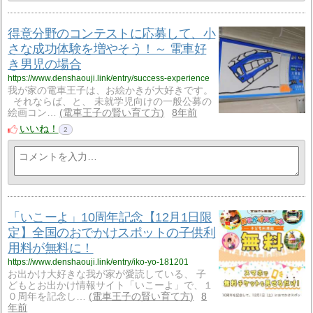
得意分野のコンテストに応募して、小
さな成功体験を増やそう！～ 電車好
き男児の場合
https://www.denshaouji.link/entry/success-experience
我が家の電車王子は、お絵かきが大好きです。
それならば、と、 未就学児向けの一般公募の
絵画コン…
電車王子の賢い育て方
8年前
いいね！
2
「いこーよ」10周年記念【12月1日限
定】全国のおでかけスポットの子供利
用料が無料に！
https://www.denshaouji.link/entry/iko-yo-181201
お出かけ大好きな我が家が愛読している、 子
どもとお出かけ情報サイト「いこーよ」で、１
０周年を記念し…
電車王子の賢い育て方
8
年前