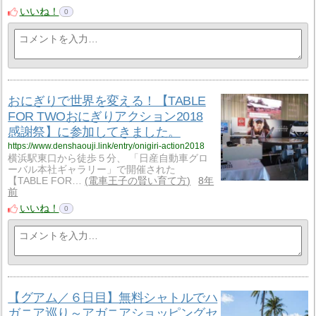
いいね！
0
おにぎりで世界を変える！【TABLE
FOR TWOおにぎりアクション2018
感謝祭】に参加してきました。
https://www.denshaouji.link/entry/onigiri-action2018
横浜駅東口から徒歩５分、 「日産自動車グロ
ーバル本社ギャラリー」で開催された
【TABLE FOR…
電車王子の賢い育て方
8年
前
いいね！
0
【グアム／６日目】無料シャトルでハ
ガニア巡り～アガニアショッピングセ