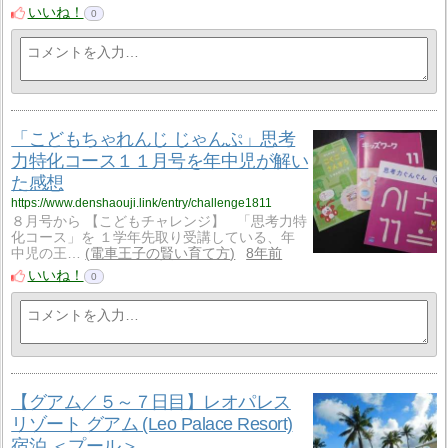
いいね！
0
「こどもちゃれんじ じゃんぷ」思考
力特化コース１１月号を年中児が解い
た感想
https://www.denshaouji.link/entry/challenge1811
８月号から 【こどもチャレンジ】 「思考力特
化コース」を １学年先取り受講している、年
中児の王…
電車王子の賢い育て方
8年前
いいね！
0
【グアム／５～７日目】レオパレス
リゾート グアム (Leo Palace Resort)
宿泊 ＜プール＞