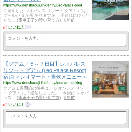
https://www.denshaouji.link/entry/LeoPalace-pool
２連泊した レオパレス リゾート グアム には、
プールが ３か所 ありますが、 子連れにぴった
りな…
電車王子の賢い育て方
8年前
いいね！
0
【グアム／５～７日目】レオパレス
リゾート グアム (Leo Palace Resort)
宿泊 ＜レオマート・自炊メニュー＞
https://www.denshaouji.link/entry/leomart-cooking
グアム１週間旅の後半は、 レオパレス リゾー
ト グアム に２連泊しました。 今回は レオパ
レス…
電車王子の賢い育て方
8年前
いいね！
0