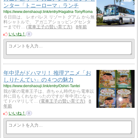
ンター「トニーローマ」ランチ
https://www.denshaouji.link/entry/Hagatna-TonyRoma
６日目は、 レオパレス リゾート グアム から無
料シャトルで、 アガニアショッピングセンタ
ーまで行…
電車王子の賢い育て方
8年前
いいね！
0
年中児がドハマリ！ 推理アニメ「お
しりたんてい」の４つの魅力
https://www.denshaouji.link/entry/Oshiri-Tantei
我が家の電車王子は、赤ちゃん時代から電車以
外に目もくれなかったのですが 年中児になっ
てドハマリして…
電車王子の賢い育て方
8
年前
いいね！
0