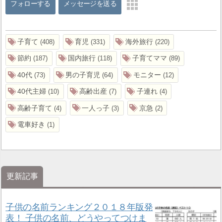
フォローする
メッセージを送る
子育て
育児
海外旅行
408
331
220
節約
国内旅行
子育てママ
187
118
89
40代
男の子育児
モニター
73
64
12
40代主婦
高齢出産
子連れ
10
7
4
高齢子育て
一人っ子
京急
4
3
2
電車好き
1
更新記事
子供の名前ランキング２０１８年版発
表！ 子供の名前、どうやってつけま