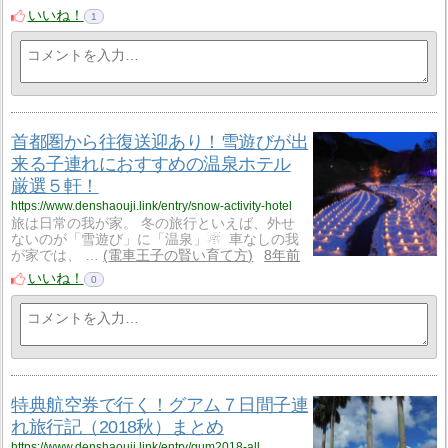
いいね！
1
首都圏から往復送迎あり！雪遊びが出
来る子連れにおすすめの温泉ホテル
厳選５軒！
https://www.denshaouji.link/entry/snow-activity-hotel
旅は日常の我が家。 冬の旅行といえば、外せ
ないのが「雪遊び」に「温泉」☃ 車なしの我
が家では、 …
電車王子の賢い育て方
8年前
いいね！
0
特典航空券で行く！グアム７日間子連
れ旅行記（2018秋）まとめ
https://www.denshaouji.link/entry/gum2018-all