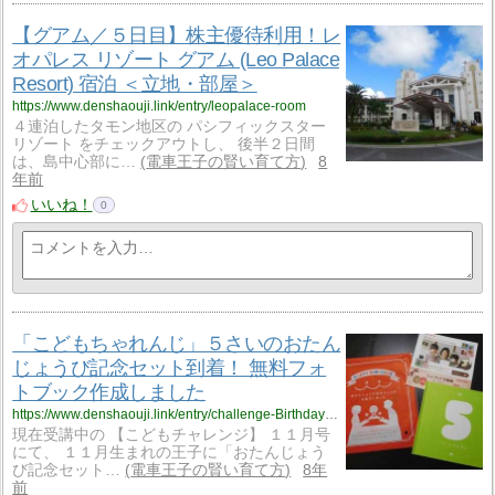
【グアム／５日目】株主優待利用！レ
オパレス リゾート グアム (Leo Palace
Resort) 宿泊 ＜立地・部屋＞
https://www.denshaouji.link/entry/leopalace-room
４連泊したタモン地区の パシフィックスター
リゾート をチェックアウトし、 後半２日間
は、島中心部に…
電車王子の賢い育て方
8
年前
いいね！
0
「こどもちゃれんじ」５さいのおたん
じょうび記念セット到着！ 無料フォ
トブック作成しました
https://www.denshaouji.link/entry/challenge-Birthday-5YRS
現在受講中の 【こどもチャレンジ】 １１月号
にて、 １１月生まれの王子に「おたんじょう
び記念セット…
電車王子の賢い育て方
8年
前