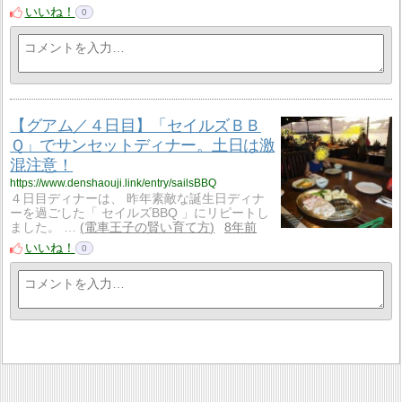
いいね！
0
【グアム／４日目】「セイルズＢＢ
Ｑ」でサンセットディナー。土日は激
混注意！
https://www.denshaouji.link/entry/sailsBBQ
４日目ディナーは、 昨年素敵な誕生日ディナ
ーを過ごした「 セイルズBBQ 」にリピートし
ました。 …
電車王子の賢い育て方
8年前
いいね！
0