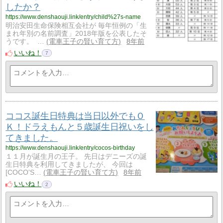
したか？
https://www.denshaouji.link/entry/child%27s-name
明治安田生命保険相互会社が 毎年恒例の「生
まれ年別の名前調査」2018年版を公表したそ
うです。 …
電車王子の賢い育て方
8年前
いいね！
7
ココス誕生日特典は当日以外でもＯ
Ｋ！ドラえもんと５歳誕生日祝いをし
てきました。
https://www.denshaouji.link/entry/cocos-birthday
１１月が誕生月の王子。 先日はデニーズの誕
生日特典を利用してきましたが、 今回は
[COCO'S…
電車王子の賢い育て方
8年前
いいね！
2