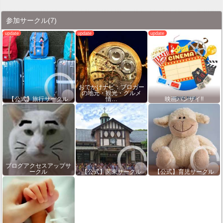
参加サークル
(7)
おでかけナビ：ブロガー
の地元・観光・グルメ
【公式】旅行サークル
情…
映画バンザイ!!
ブログアクセスアップサ
ークル
【公式】関東サークル
【公式】育児サークル