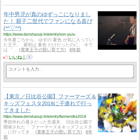
年中男児が真のゆずっこになりまし
た！ 親子二世代でファンになる喜び
(*^▽^*)
https://www.denshaouji.link/entry/son-yuzu
今年夏ごろから、ゆずの 夏色 が気に入ってい
た王子。 最初は 夏色 だけだったのに、 今で
は 「…
電車王子の賢い育て方
8年前
いいね！
0
【東京／日比谷公園】ファーマーズ＆
キッズフェスタ2018に子連れで行っ
てきました
https://www.denshaouji.link/entry/farmersfes2018
季節外れの暑さだった先週末、 日比谷公園で
開催された「 ファーマーズ＆キッズフェスタ
」に行ってき…
電車王子の賢い育て方
8年
前