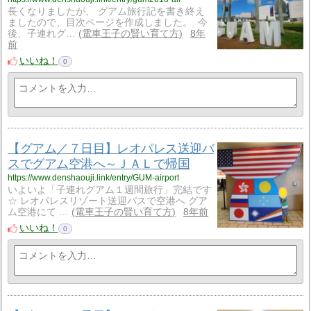
長くなりましたが、 グアム旅行記を書き終え
ましたので、目次ページを作成しました。 今
後、子連れグ…
電車王子の賢い育て方
8年
前
いいね！
0
【グアム／７日目】レオパレス送迎バ
スでグアム空港へ～ＪＡＬで帰国
https://www.denshaouji.link/entry/GUM-airport
いよいよ「子連れグアム１週間旅行」完結です
☆ レオパレスリゾート送迎バスで空港へ グア
ム空港にて …
電車王子の賢い育て方
8年前
いいね！
0