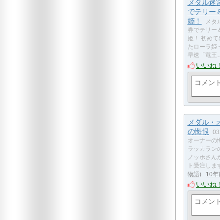
メタル迷
でテリー
姫！
メタ
券でテリー
姫！ 初め
たローラ姫
早速「竜王
いいね
メダル・
の悔恨
0
オーナーの
ラッカラン
ノッホさん
ト受注しま
物語
10年
いいね