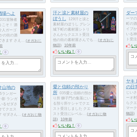
汗と涙と素材屋の
ダー
酒場へよ
ぼうし
ーマの
129汗と涙と
031冒険者
町の酒
素材屋のぼうし グレン
うこそ！ 酒
イブか
城下町の素材屋シトリ
介人ガーゴ
いる神
さんからクエスト受注
ほかの街の酒
ト受注
他の街の素材屋さんでも…
オガおじ
できます さえ…
オガおじ
い
物語
10年前
前
いいね！
！
0
0
ヤキ
愛と信頼の預かり
の日
オ山地の
所
じいさ
035愛と信頼の預か
35ランガー
ーオ村
り所 獅子門の集落にい
い影 ランガ
らクエ
る預り所ケシャでクエ
にいるゼダさ
マーク
スト受注しました クエ
けてクエス
物語
スト受注にレベル…
オガおじ物
す ゼダさん…
オガおじ物
い
語
10年前
いいね！
！
0
0