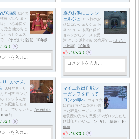
マの試練
旅のお供にコンシ
034ダ
ェルジュ
試練 グレン城下
032旅のお
場にいる神官グ
供にコンシェルジュ 宿
ら受注 他の街に
屋の中にいる案内係ビ
官からもクエス
ョルンからクエスト受
で…
オガおじ物語
10年前
注 グレン以外の街の宿屋で…
オガお
いね！
じ物語
10年前
0
いいね！
0
トリじいさん
常
マイユ救出作戦ジ
004ヤキトリ
ーガンフを追って
んの日常 ランガ
のゴンジさんか
ロンダ岬へ
マイユ救
スト受注 初心者
出作戦 マイユを連れ去
をつけていないと…
オガおじ
った狂鬼ジーガンフ 勇
10年前
者覚醒の光やら悪鬼ゾンガロンふたた
いね！
び封印とかなん…
オガおじ物語
10
0
年前
いいね！
0