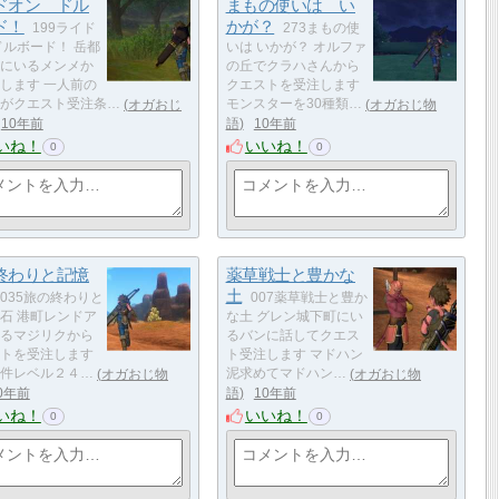
ドオン ドル
まもの使いは い
ド！
かが？
199ライド
273まもの使
ドルボード！ 岳都
いは いかが？ オルファ
にいるメンメか
の丘でクラハさんから
します 一人前の
クエストを受注します
がクエスト受注条…
オガおじ
モンスターを30種類…
オガおじ物
10年前
語
10年前
いね！
いいね！
0
0
終わりと記憶
薬草戦士と豊かな
土
035旅の終わりと
007薬草戦士と豊か
石 港町レンドア
な土 グレン城下町にい
るマジリクから
るバンに話してクエス
トを受注します
ト受注します マドハン
件レベル２４…
オガおじ物
泥求めてマドハン…
オガおじ物
0年前
語
10年前
いね！
いいね！
0
0