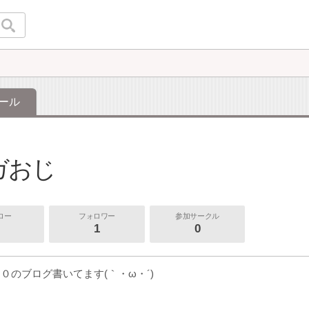
ール
ガおじ
ロー
フォロワー
参加サークル
1
0
０のブログ書いてます(｀・ω・´)ゞ