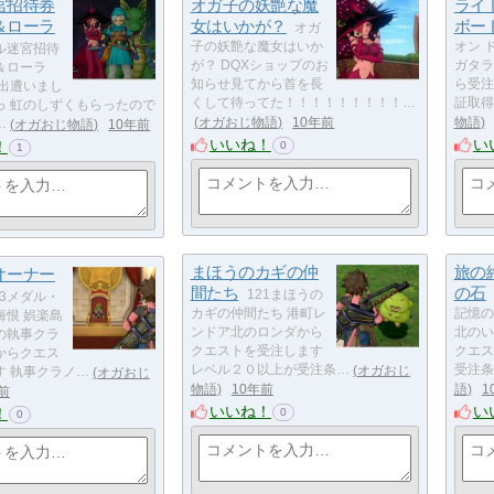
宮招待券
オガ子の妖艶な魔
ライ
＆ローラ
女はいかが？
ボー
オガ
子の妖艶な魔女はいか
オン 
ル迷宮招待
が？ DQXショップのお
ガタラ
＆ローラ
知らせ見てから首を長
ら受注
て出遭いまし
くして待ってた！！！！！！！！！…
証取得
っ 虹のしずくもらったので
オガおじ物語
10年前
物語
…
オガおじ物語
10年前
いいね！
い
！
0
1
まほうのカギの仲
旅の
オーナー
間たち
の石
121まほうの
33メダル・
カギの仲間たち 港町レ
記憶の
悔恨 娯楽島
ンドア北のロンダから
北のい
の執事クラ
クエストを受注します
クエス
からクエス
レベル２０以上が受注条…
オガおじ
受注条
す 執事クラノ…
オガおじ
物語
10年前
語
1
前
いいね！
い
！
0
0