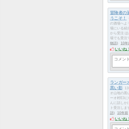
冒険者の
うこそ！
の酒場へよ
場にいる紹
から受注 
場でも受注
物語
10年
いいね
ランガー
黒い影
1
オ山地の黒
ーオ村E3
んに話しか
ト受注しま
語
10年前
いいね