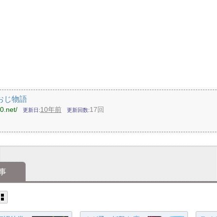
おじ物語
0.net/
10年前
17回
更新日
更新回数
事