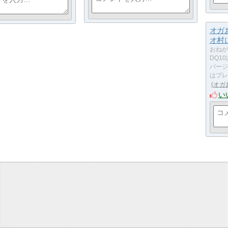
オガ
オ村
おねが
DQ1
バージ
はプレ
オガ
い