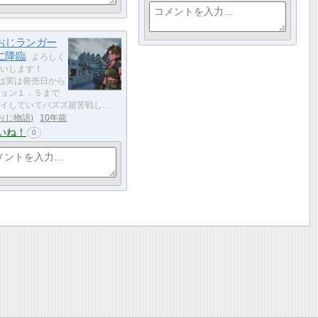
おじランガー
に降臨
よろしく
いします！
0は実は発売日から
ョン１．５まで
イしていてバズズ超苦戦し…
おじ物語
10年前
いね！
0