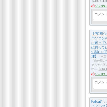
CHU-GIRI
いいね
【PC初
パソコン
に迷って
は買って
い理由【
理】
本業
「自分用の
そもそも何
か…
CHU-
いいね
Fallout
イフルの