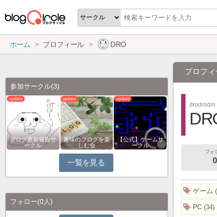
ホーム
プロフィール
DRO
プロフィ
参加サークル
(3)
drodrodro
DR
ブログ更新報告サ
趣味のブログを楽
【公式】ゲームサ
ークル
しむ会
ークル
フォ
0
一覧を見る
ゲーム
フォロー
(0人)
PC
34