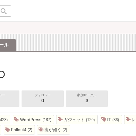
ール
O
ロー
フォロワー
参加サークル
0
3
WordPress
ガジェット
IT
レ
423
187
129
86
Fallout4
龍が如く
2
2