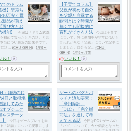
めてのドラム
【子育てコラム】
濯機】型落ち
父親が初めて自分
を10万安く買
を父親と自覚する
ら新品が買え
瞬間とは？時間が
【選び方とお
無くても間接的に
め機能】
育児ができる方法
今回は「ドラム式洗
今回は子育て
を初めて買ったときの話。と言
について。特に参加率が非常に低いと
本当につい最近の出来事です。
言われがちな「父親」について記事に
お世話…
CHU-GIRIN
1年9ヶ
しました。自分も父…
CHU-
GIRIN
1年9ヶ月前
いね！
いいね！
0
0
lout4：雑誌のお
ゲームのバグとパ
め4冊と取得場
ッチと追加要素：
確認してみた
「摩訶摩訶」
点オブジェク
「DLC」「完全版
加やステータ
商法」を通して考
上】
えてみる話
今回はゲームプレイを向
今回はPCやゲームの
る「雑誌」について記事にしま
「バグ」について、今や伝説となった
中でも個人的におすすめな雑誌
「摩訶摩訶」を題材に考えてみる話で