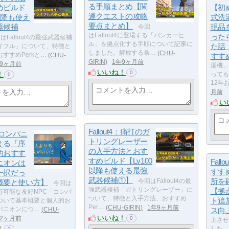
る手順まとめ【関
めビルド
【初
連クエストの攻略
0以降も使え
式洗
要点まとめ】
器候補
現品
今回
はFallout4に登場する「バンカーヒ
った
はFallout4の最強武器候補
ル」を拠点化する手順について記事に
た話
イフル」について、特徴と
しました。解放する条…
CHU-
すすめPerkと…
CHU-
すす
GIRIN
1年9ヶ月前
年9ヶ月前
濯機」
いいね！
0
！
っても
0
12年
月前
い
Fallout4：痛打のガ
4：コンパニ
トリングレーザー
える「序
の入手方法とおす
的おすす
すめビルド【Lv100
Fal
ニオンは
以降も使える最強
すす
一択だっ
武器候補①】
所を
概要と使い方】
今回はFallout4の最
今回は
強武器候補「ガトリングレーザー」に
【拠
行可能な友好NPC「コンパ
ついて、特徴と入手方法、おすすめ
ト追
ついて基本概要と個人的お
Per…
CHU-GIRIN
1年9ヶ月前
パニオンにつ…
CHU-
ス向
いいね！
年2ヶ月前
0
上させ
！
した。
1