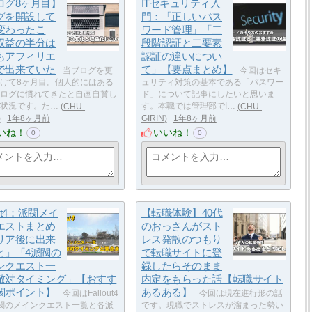
ログ8ヶ月目】
ITセキュリティ入
グを開設して
門：「正しいパス
変わったこ
ワード管理」「二
収益の半分は
段階認証と二要素
もアフィリエ
認証の違いについ
で出来ていた
て」【要点まとめ】
当ブログを更
今回はセキ
けて8ヶ月目。個人的にはある
ュリティ対策の基本である「パスワー
ログに慣れてきたと自画自賛し
ド」について記事にしたいと思いま
状況です。た…
CHU-
す。本職では管理部でI…
CHU-
1年8ヶ月前
GIRIN
1年8ヶ月前
いね！
いいね！
0
0
lout4：派閥メイ
【転職体験】40代
エストまとめ
のおっさんがスト
リア後に出来
レス発散のつもり
と」「4派閥の
で転職サイトに登
ンクエスト一
録したらそのまま
敵対タイミング」【おすす
内定をもらった話【転職サイト
閥ポイント】
あるある】
今回はFallout4
今回は現在進行形の話
閥のメインクエスト一覧と各派
です。現職でストレスが溜まった勢い