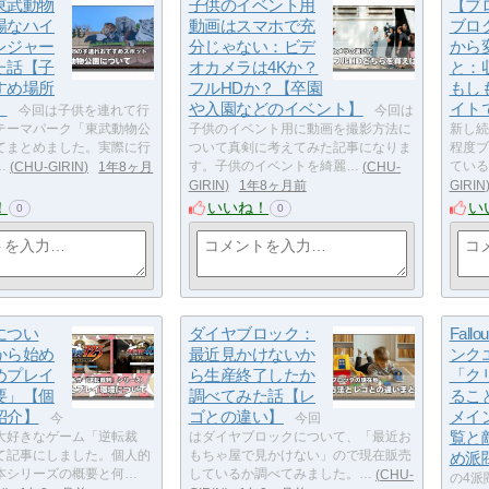
東武動物
子供のイベント用
【ブ
場なハイ
動画はスマホで充
ブロ
レジャー
分じゃない：ビデ
から
た話【子
オカメラは4Kか？
と：
すめ場所
フルHDか？【卒園
もし
】
や入園などのイベント】
イト
今回は子供を連れて行
今回は
テーマパーク「東武動物公
子供のイベント用に動画を撮影方法に
新し続
てまとめました。実際に行
ついて真剣に考えてみた記事になりま
程度ブ
…
CHU-GIRIN
1年8ヶ月
す。子供のイベントを綺麗…
CHU-
ている
GIRIN
1年8ヶ月前
GIRIN
！
いいね！
い
0
0
につい
ダイヤブロック：
Fal
から始め
最近見かけないか
ンク
めプレイ
ら生産終了したか
「ク
要」【個
調べてみた話【レ
るこ
紹介】
ゴとの違い】
メイ
今
今回
覧と
大好きなゲーム「逆転裁
はダイヤブロックについて、「最近お
て記事にしました。個人的
もちゃ屋で見かけない」ので現在販売
め派
本シリーズの概要と何…
しているか調べてみました。…
CHU-
の4派