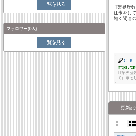
一覧を見る
IT業界歴
仕事をして
如く関連
フォロワー
(0人)
一覧を見る
CHU-
https://c
IT業界
で仕事を
更新記