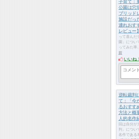
子育て：
公園は穴
ブリッド
施設だっ
連れおす
レビュー
って喜んだ
園」につい
ってみた率
前
いいね
逆転裁判
て：「今
るおすす
方法と概
人的名作
回は自分が
判」につい
名作である