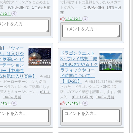
の敵対タイミングをまとめまし
で転職サイトに登録していたらスカウ
通…
CHU-GIRIN
1年9ヶ月前
トが来て……
CHU-GIRIN
1年9ヶ月
前
いね！
0
いいね！
1
曲】「ウマー
ドラゴンクエスト
ス」は入りや
3：プレイ感想「俺
て奥深いヘビ
はXBOXでやる！グ
ーテーション
ラフィックやロー
バー【中毒性
ド時間について」
るお気に入り楽曲】
今回は
【HD-2D】
ヘビーローテーションな名曲
今回は11月14日に発売
ーベラス」について記事にしま
された「ドラゴンクエスト3HD-2D
芸人とミュージシャン…
CHU-
版」のプレイ感想を記事にします。個
1年9ヶ月前
人的…
CHU-GIRIN
1年9ヶ月前
いね！
いいね！
0
0