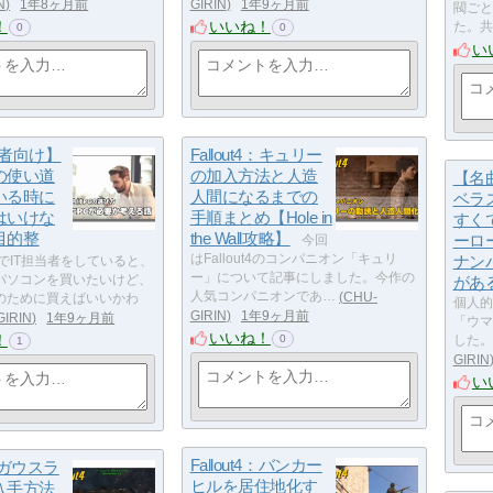
N
1年8ヶ月前
GIRIN
1年9ヶ月前
閥ごと
！
いいね！
た。共
0
0
い
心者向け】
Fallout4：キュリー
の使い道
の加入方法と人造
【名
いる時に
人間になるまでの
ベラ
はいけな
手順まとめ【Hole in
すく
目的整
the Wall攻略】
ーロ
今回
はFallout4のコンパニオン「キュリ
ナン
でIT担当者をしていると、
ー」について記事にしました。今作の
パソコンを買いたいけど、
があ
人気コンパニオンであ…
CHU-
のために買えばいいかわ
個人的
GIRIN
1年9ヶ月前
GIRIN
1年9ヶ月前
「ウマ
いいね！
！
0
した。
1
GIRIN
い
Fallout4：バンカー
4：ガウスラ
ヒルを居住地化す
入手方法