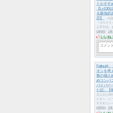
とおすす
【Lv10
る最強武
②】
今回
「ガウスラ
入手方法、お
GIRIN
1
いいね
Fallout
オンを考
盤の個人
めコンパ
パイパー
た話」【
主人公に同
ニオン」に
すすめコン
GIRIN
2
いいね