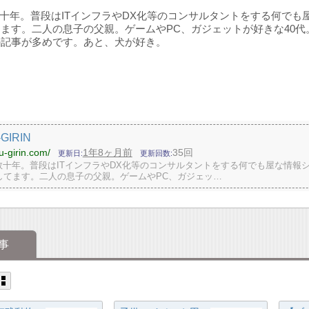
数十年。普段はITインフラやDX化等のコンサルタントをする何でも
ます。二人の息子の父親。ゲームやPC、ガジェットが好きな40代。最近
の記事が多めです。あと、犬が好き。
GIRIN
hu-girin.com/
1年8ヶ月前
35回
更新日
更新回数
歴数十年。普段はITインフラやDX化等のコンサルタントをする何でも屋な情報
してます。二人の息子の父親。ゲームやPC、ガジェッ…
事