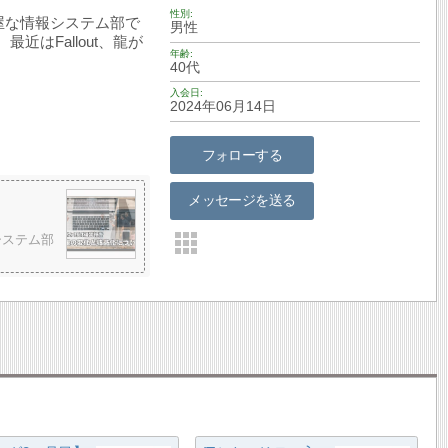
性別
屋な情報システム部で
男性
はFallout、龍が
年齢
40代
入会日
2024年06月14日
フォローする
メッセージを送る
システム部