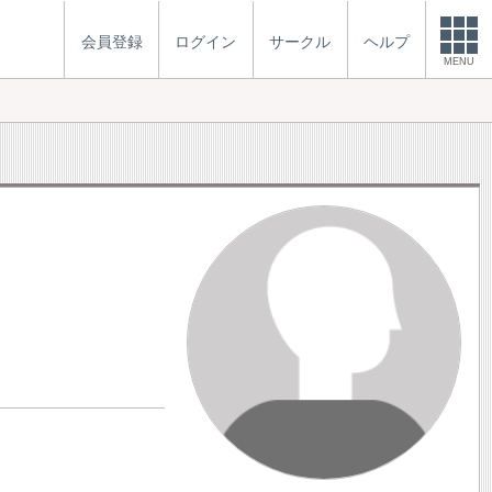
会員登録
ログイン
サークル
ヘルプ
MENU