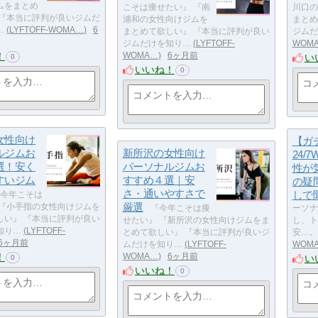
ムをまとめ
こそは痩せたい』 『南
川口の
 『本当に評判が良いジムだ
浦和の女性向けジムを
まとめ
…
LYFTOFF-WOMA…
6
まとめて欲しい』 『本当に評判が良い
ジムだ
ジムだけを知り…
LYFTOFF-
WOM
！
WOMA…
6ヶ月前
い
0
いいね！
0
女性向け
【ガ
ルジムお
新所沢の女性向け
24/7
選！安く
パーソナルジムお
性が
すいジム
すすめ４選｜安
の疑
さ・通いやすさで
しで
今年こそは
厳選
 『小手指の女性向けジムを
『今年こそは痩
ーソナ
しい』 『本当に評判が良い
せたい』 『新所沢の女性向けジムをま
し、ト
知り…
LYFTOFF-
とめて欲しい』 『本当に評判が良いジ
安…。 
6ヶ月前
ムだけを知り…
LYFTOFF-
WOM
！
WOMA…
6ヶ月前
い
0
いいね！
0