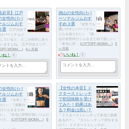
性必見】江戸
徳山の女性向けパ
の女性向けパ
ーソナルジムおす
ナルジムおす
すめ３選
『女性でも
３選
通いやすいパーソナル
江戸川台で
ジムを知りたい』 『徳
けパーソナルジ
山の女性向けジムをまとめて欲しい』
していると、どこが自分に合う
『本当に評…
LYFTOFF-WOMA…
5
いますよね。 江戸川台エリア…
ヶ月前
TOFF-WOMA…
4ヶ月前
いいね！
いね！
0
0
【女性の本音】ド
の女性向けパ
クターストレッチ
ナルジムおす
で初回体験を受け
３選
『今年こそ
てみた！効果はあ
たい』 『淡路の
る？料金は高い？
けジムをまとめ
い』 『本当に評判が良いジムだ
『ドクターストレッチって本当に効果
りた…
LYFTOFF-WOMA…
6
あるの？』 『ストレッチって何をする
の？』 ドクターストレッチが…