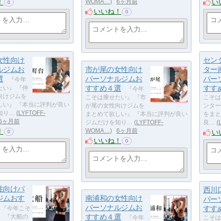
！
い
WOMA…
6ヶ月前
0
いいね！
0
女性向け
セン
ルジムお
市が尾の女性向け
ター
選
パーソナルジムお
パー
『今年
すすめ４選
すす
たい』 『仲
『今年
向けジムを
こそは痩せたい』 『市
こそは
しい』 『本当に評判が良い
が尾の女性向けジムを
ンター
知り…
LYFTOFF-
まとめて欲しい』 『本当に評判が良い
をまと
6ヶ月前
ジムだけを知り…
LYFTOFF-
良…
！
WOMA…
6ヶ月前
い
0
いいね！
0
性向けパ
西川
ジムおす
南浦和の女性向け
パー
パーソナルジムお
すす
『今年こそ
すすめ４選
』 『大船の
『今年
こそは