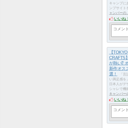
キャンプに
ンプサイト
ャンパーの
いいね
【TOKYO
CRAFT
が熱い⁉ 
新作オス
選！
「言
い満足感を
日本人がデ
シャレで機
キャンパー
いいね