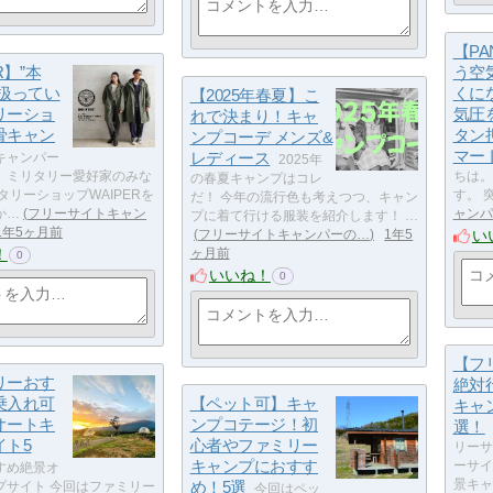
【P
R】”本
う空
り扱ってい
くに
【2025年春夏】こ
リーショ
気圧
れで決まり！キャ
骨キャン
タン
ンプコーデ メンズ&
マー
レディース
キャンパー
2025年
、ミリタリー愛好家のみな
ちは。 V
の春夏キャンプはコレ
タリーショップWAIPERを
す。 
だ！ 今年の流行色も考えつつ、キャン
か…
フリーサイトキャン
ャンパ
プに着て行ける服装を紹介します！ …
1年5ヶ月前
い
フリーサイトキャンパーの…
1年5
！
ヶ月前
0
いいね！
0
【フ
リーおす
絶対
乗入れ可
【ペット可】キャ
キャ
オートキ
ンプコテージ！初
選！
イト5
心者やファミリー
リーサ
キャンプにおすす
ーサイ
すめ絶景オ
め！5選
景キャ
プサイト 今回はファミリー
今回はペッ