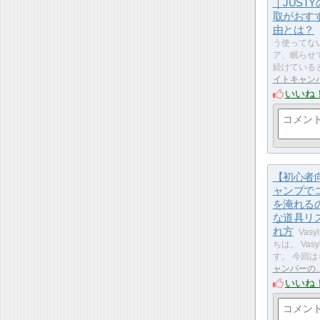
｜JUST
取がおす
由とは？
う使ってな
ア、眠らせ
続けている
イトキャン
いいね
【初心者
ャンプで
を淹れる
な道具リ
れ方
Vasy
ちは。 Vasyl
す。 今回
ャンパーの
いいね