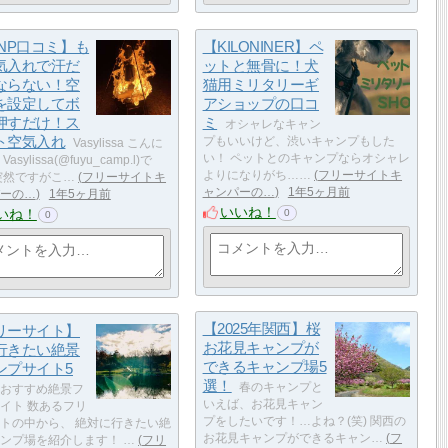
ANP口コミ】も
【KILONINER】ペ
気入れで汗だ
ットと無骨に！犬
ならない！空
猫用ミリタリーギ
を設定してボ
アショップの口コ
押すだけ！ス
ミ
オシャレなキャン
ト空気入れ
プもいいけど、渋いキャンプもした
Vasylissa こんに
い！ ペットとのキャンプならオシャレ
asylissa(@fuyu_camp.l)で
よりになりがち……
フリーサイトキ
突然ですがこ…
フリーサイトキ
ャンパーの…
1年5ヶ月前
ーの…
1年5ヶ月前
いいね！
いね！
0
0
【2025年関西】桜
リーサイト】
お花見キャンプが
行きたい絶景
できるキャンプ場5
ンプサイト5
選！
春のキャンプと
おすすめ絶景フ
いえば、お花見キャン
イト 数あるフリ
プをしたいです！…よね？(笑) 関西の
トの中から、 絶対に行きたい絶
お花見キャンプができるキャン…
フ
ンプ場を紹介します！ …
フリ