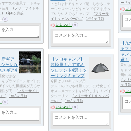
ーサイ
おすすめの絶景オートキャ
トと泊まれるキャンプ場、しかもコテ
い
を紹介…
フリーサイトキ
ージやロッジなどキャンプギアを持っ
…
1年6ヶ月前
ていない人でもキャンプ…
フリーサ
！
イトキャンパーの…
1年6ヶ月前
0
いいね！
0
【九
るフ
ャン
S】新ギア
【ソロキャンプ】
選！
オシャレな
超軽量！おすすめ
泉のあ
スメギア4
ソロテント4選！ツ
キャン
ーリングキャンプ
州の温
語化できな
フリ
」をブランドコンセプトに
今回はソロキャンプ用
ヶ月前
ザインした機能美が光るオ
テントの中でも軽量モデルに特化して
い
能性が高…
フリーサイト
オススメのテントを紹介します！ バイ
の…
1年8ヶ月前
クツーリン…
フリーサイトキャンパ
ーの…
1年8ヶ月前
！
0
いいね！
0