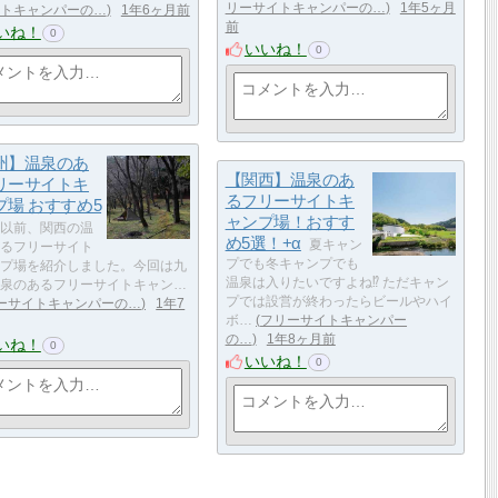
リーサイトキャンパーの…
1年5ヶ月
トキャンパーの…
1年6ヶ月前
前
いね！
0
いいね！
0
州】温泉のあ
【関西】温泉のあ
リーサイトキ
るフリーサイトキ
プ場 おすすめ5
ャンプ場！おすす
以前、関西の温
め5選！+α
夏キャン
るフリーサイト
プでも冬キャンプでも
プ場を紹介しました。今回は九
温泉は入りたいですよね⁉ ただキャン
泉のあるフリーサイトキャン…
プでは設営が終わったらビールやハイ
ーサイトキャンパーの…
1年7
ボ…
フリーサイトキャンパー
の…
1年8ヶ月前
いね！
0
いいね！
0