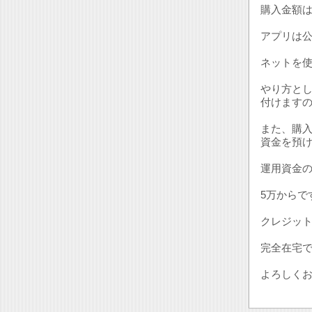
購入金額は
アプリは
ネットを
やり方と
付けます
また、購
資金を預
運用資金
5万からで
クレジッ
完全在宅
よろしく