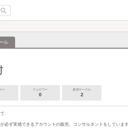
ール
村
ロー
フォロワー
参加サークル
0
2
して
ぎが必ず実感できるアカウントの販売、コンサルタントをしていま