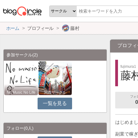
ホーム
プロフィール
藤村
プロフィ
参加サークル
(2)
fujimura1
藤
No Music No Life
関西サークル
フォ
0
一覧を見る
はじめま
フォロー
(0人)
副業で稼