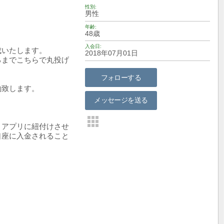
性別
男性
年齢
48歳
入会日
成いたします。
2018年07月01日
るまでこちらで丸投げ
フォローする
働致します。
メッセージを送る
まアプリに紐付けさせ
口座に入金されること