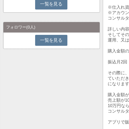
一覧を見る
※仕入れ
※アカウ
コンサル
フォロワー
(0人)
詳しい内
そしてそ
運用、又
一覧を見る
購入金額
振込月2回
その際に
ていただ
になりま
購入金額が
売上額が1
10万円な
コンサル
アプリで