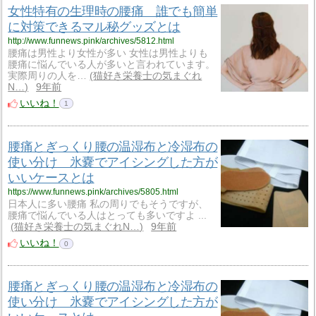
女性特有の生理時の腰痛 誰でも簡単
に対策できるマル秘グッズとは
http://www.funnews.pink/archives/5812.html
腰痛は男性より女性が多い 女性は男性よりも
腰痛に悩んでいる人が多いと言われています。
実際周りの人を…
猫好き栄養士の気まぐれ
N…
9年前
いいね！
1
腰痛とぎっくり腰の温湿布と冷湿布の
使い分け 氷嚢でアイシングした方が
いいケースとは
https://www.funnews.pink/archives/5805.html
日本人に多い腰痛 私の周りでもそうですが、
腰痛で悩んでいる人はとっても多いですよ ...
猫好き栄養士の気まぐれN…
9年前
いいね！
0
腰痛とぎっくり腰の温湿布と冷湿布の
使い分け 氷嚢でアイシングした方が