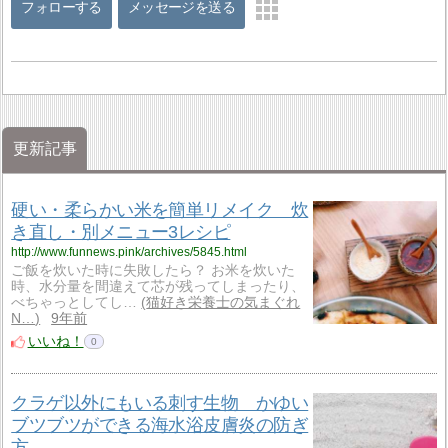
フォローする
メッセージを送る
更新記事
硬い・柔らかい米を簡単リメイク 炊
き直し・別メニュー3レシピ
http://www.funnews.pink/archives/5845.html
ご飯を炊いた時に失敗したら？ お米を炊いた
時、水分量を間違えて芯が残ってしまったり、
べちゃっとしてし…
猫好き栄養士の気まぐれ
N…
9年前
いいね！
0
クラゲ以外にもいる刺す生物 かゆい
ブツブツができる海水浴皮膚炎の防ぎ
方