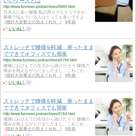
いいケースとは
http://www.funnews.pink/archives/5805.html
日本人に多い腰痛 私の周りでもそうですが、
腰痛で悩んでいる人はとっても多いですよ ...
猫好き栄養士の気まぐれN…
9年前
いいね！
0
ストレッチで腰痛を軽減 座ったまま
でできてオフィスでも簡単
https://www.funnews.pink/archives/5764.html
腰痛におびえての生活から抜けだそう 腰痛の
痛みを抱えながらだましだまし、こわごわ ...
猫好き栄養士の気まぐれN…
9年前
いいね！
0
ストレッチで腰痛を軽減 座ったまま
でできてオフィスでも簡単
http://www.funnews.pink/archives/5764.html
腰痛におびえての生活から抜けだそう 腰痛の
痛みを抱えながらだましだまし、こわごわ ...
猫好き栄養士の気まぐれN…
9年前
いいね！
1