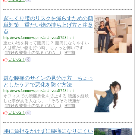
ぎっくり腰のリスクを減らすための簡
単対策 重たい物の持ち上げ方と注意
点
http://www.funnews.pink/archives/5758.html
重たい物を持って腰痛に？ 腰痛になりやすい
人は重たい物を持つ時、ちょっと怖いです ...
猫好き栄養士の気まぐれN…
9年前
いいね！
0
嫌な腰痛のサインの見分け方 ちょっ
としたケアで悪化を防ぐ方法
http://www.funnews.pink/archives/5748.html
オフィスでの腰痛悪化を防止する 腰痛を経験
した事がある人なら、 「そろそろ腰痛が ...
猫好き栄養士の気まぐれN…
9年前
いいね！
0
腰に負担をかけずに腰痛になりにくい