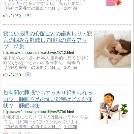
でいる方って多いですよね。 私もたまに ...
猫好き栄養士の気まぐれN…
10年前
いいね！
0
寝ている間の心配ごとの歯ぎしり・寝
言の悩みを軽減して睡眠の質をアッ
プ 特集
http://www.funnews.pink/archives/5712.html
寝不足の人の多い日本人 世界的に見ても睡眠
時間が少ないと言われる日本人。 睡眠の ...
猫好き栄養士の気まぐれN…
10年前
いいね！
0
短時間の睡眠でもすっきり起きられる
コツ 睡眠不足の怖い影響はどんな症
状？ 睡眠特集
http://www.funnews.pink/archives/5706.html
睡眠不足になると 日本人は世界の平均から見
ても、睡眠時間が短いといわれています。 ...
猫好き栄養士の気まぐれN…
10年前
いいね！
1