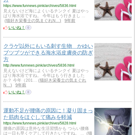
https://www.funnews.pink/archives/5836.html
見えないけど海によくいるチンクイ 夏はやっ
ぱり海水浴ですね。 今年はもう行きまし ...
猫好き栄養士の気まぐれN…
9年前
いいね！
0
クラゲ以外にもいる刺す生物 かゆい
ブツブツができる海水浴皮膚炎の防ぎ
方
http://www.funnews.pink/archives/5836.html
見えないけど海によくいるチンクイ 夏はやっ
ぱり海水浴ですね。 今年はもう行きました
か？ 今年（201…
猫好き栄養士の気まぐれ
N…
9年前
いいね！
0
運動不足が腰痛の原因に！凝り固まっ
た筋肉をほぐして痛みを軽減
https://www.funnews.pink/archives/5828.html
腰痛の原因は意外な生活習慣かも つらい腰痛
は一日も早くケアして行きたいですね。 ...
猫