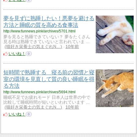
夢を見ずに熟睡したい！悪夢を避ける
方法と睡眠の質を高める食事法
http://www.funnews.pink/archives/5701.html
夢を見ると熟睡できていない？ 夢をたくさん
見る時は熟睡できていないと言われていま ...
猫好き栄養士の気まぐれN…
10年前
いいね！
0
短時間で熟睡する 寝る前の習慣と寝
室の環境を見直して質の良い睡眠を得
る方法
http://www.funnews.pink/archives/5694.html
睡眠不足でお疲れモード 日本人は世界の中で
比較して睡眠時間が短いといわれています ...
猫好き栄養士の気まぐれN…
10年前
いいね！
0