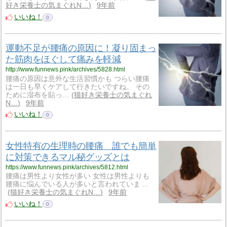
好き栄養士の気まぐれN…
9年前
いいね！
0
運動不足が腰痛の原因に！凝り固まっ
た筋肉をほぐして痛みを軽減
http://www.funnews.pink/archives/5828.html
腰痛の原因は意外な生活習慣かも つらい腰痛
は一日も早くケアして行きたいですね。 その
ために湿布を貼っ…
猫好き栄養士の気まぐれ
N…
9年前
いいね！
0
女性特有の生理時の腰痛 誰でも簡単
に対策できるマル秘グッズとは
https://www.funnews.pink/archives/5812.html
腰痛は男性より女性が多い 女性は男性よりも
腰痛に悩んでいる人が多いと言われていま ...
猫好き栄養士の気まぐれN…
9年前
いいね！
0