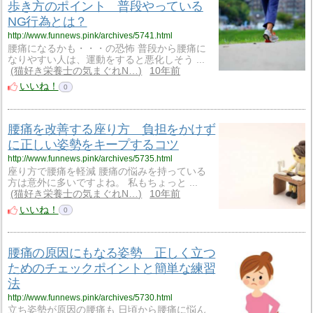
歩き方のポイント 普段やっている
NG行為とは？
http://www.funnews.pink/archives/5741.html
腰痛になるかも・・・の恐怖 普段から腰痛に
なりやすい人は、運動をすると悪化しそう ...
猫好き栄養士の気まぐれN…
10年前
いいね！
0
腰痛を改善する座り方 負担をかけず
に正しい姿勢をキープするコツ
http://www.funnews.pink/archives/5735.html
座り方で腰痛を軽減 腰痛の悩みを持っている
方は意外に多いですよね。 私もちょっと ...
猫好き栄養士の気まぐれN…
10年前
いいね！
0
腰痛の原因にもなる姿勢 正しく立つ
ためのチェックポイントと簡単な練習
法
http://www.funnews.pink/archives/5730.html
立ち姿勢が原因の腰痛も 日頃から腰痛に悩ん