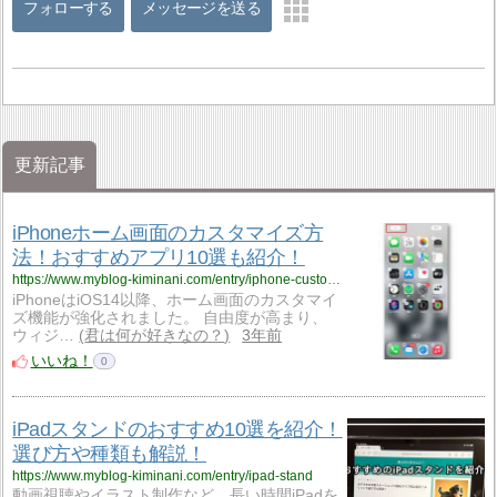
フォローする
メッセージを送る
更新記事
iPhoneホーム画面のカスタマイズ方
法！おすすめアプリ10選も紹介！
https://www.myblog-kiminani.com/entry/iphone-customization
iPhoneはiOS14以降、ホーム画面のカスタマイ
ズ機能が強化されました。 自由度が高まり、
ウィジ…
君は何が好きなの？
3年前
いいね！
0
iPadスタンドのおすすめ10選を紹介！
選び方や種類も解説！
https://www.myblog-kiminani.com/entry/ipad-stand
動画視聴やイラスト制作など、長い時間iPadを