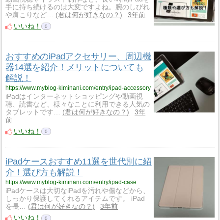
手に持ち続けるのは大変ですよね。腕のしびれ
や肩こりなど…
君は何が好きなの？
3年前
いいね！
0
おすすめのiPadアクセサリー、周辺機
器14選を紹介！メリットについても
解説！
https://www.myblog-kiminani.com/entry/ipad-accessory
iPadはインターネットショッピングや動画視
聴、読書など、様々なことに利用できる人気の
タブレットです…
君は何が好きなの？
3年
前
いいね！
0
iPadケースおすすめ11選を世代別に紹
介！選び方も解説！
https://www.myblog-kiminani.com/entry/ipad-case
iPadケースは大切なiPadを汚れや傷などから、
しっかり保護してくれるアイテムです。 iPad
を長…
君は何が好きなの？
3年前
いいね！
0