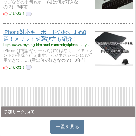
ップなどの手間もか…
君は何が好きな
の？
3年前
いいね！
0
iPhone対応キーボードのおすすめ8
選！メリットや選び方も紹介！
https://www.myblog-kiminani.com/entry/iphone-keyboard
iPhoneは電話やゲームだけではなく、ドキュメ
ントの作成も行えます。ビジネスシーンにも活
用できて、…
君は何が好きなの？
3年前
いいね！
0
参加サークル
(0)
一覧を見る