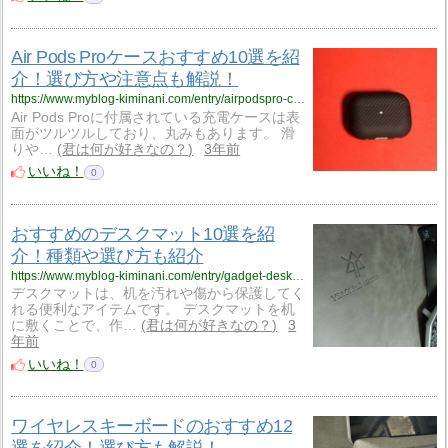
Air Pods Proケースおすすめ10選を紹
介！選び方や注意点も解説！
https://www.myblog-kiminani.com/entry/airpodspro-case
Air Pods Proに付属されている充電ケースは表
面がツルツルしており、丸みもあります。 滑
りや…
君は何が好きなの？
3年前
いいね！
0
おすすめのデスクマット10選を紹
介！種類や選び方も紹介
https://www.myblog-kiminani.com/entry/gadget-deskmat
デスクマットは、机を汚れや傷から保護してく
れる便利なアイテムです。 デスクマットを机
に敷くことで、作…
君は何が好きなの？
3
年前
いいね！
0
ワイヤレスキーボードのおすすめ12
選を紹介！選び方も解説！