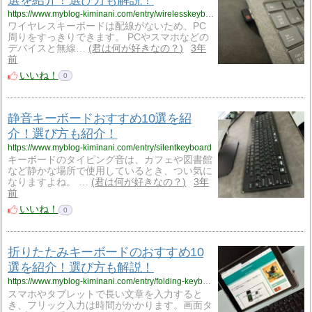
https://www.myblog-kiminani.com/entry/wirelesskeyboard
ワイヤレスキーボードは配線がないため、PC
周りをすっきりできます。 PCやスマホなどの
デバイスと無線…
君は何が好きなの？
3年
前
いいね！
0
静音キーボードおすすめ10選を紹
介！選び方も紹介！
https://www.myblog-kiminani.com/entry/silentkeyboard
キーボードのタイピング音は、カフェや図書館
など静かな場所で使用しているとき、つい気に
なりますよね。 …
君は何が好きなの？
3年
前
いいね！
0
折りたたみキーボードのおすすめ10
選を紹介！選び方も解説！
https://www.myblog-kiminani.com/entry/folding-keyboard
スマホやタブレットで長い文章を入力すると
き、フリック入力は時間がかかります。画面タ